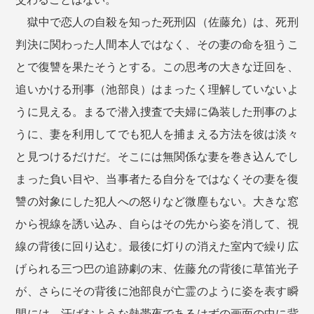
獄中で恋人の自殺を知った死刑囚（佐藤允）は、死刑
判決に関わった人間本人ではなく、その妻の命を狙うこ
とで復讐を果たそうとする。この思考の大きな迂回を、
追いかける刑事（池部良）はまったく理解していないよ
うに見える。まるで潜入捜査で夫婦に偽装した刑事のよ
うに、妻を利用してでも犯人を捕まえる方法を彼は淡々
と見つけるだけだ。そこには無関係な妻を巻き込んでし
まった負い目や、当事者たる自分をではなくその妻を復
讐の対象にした犯人への怒りなど微塵もない。大きな窓
から視線を誘い込み、自らはその先から姿を消して、視
線の背後に回り込む。最後に灯りの消えた室内で繰り広
げられる三つ巴の追跡劇の末、佐藤允の背後に草笛光子
が、さらにその背後に池部良が亡霊のように姿を表す瞬
間には、汗ばむような熱帯夜であるはずの画面の中に背