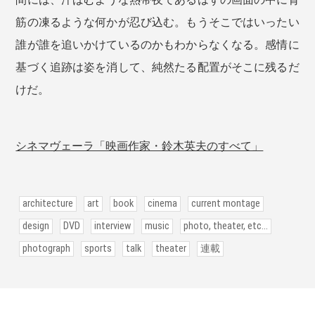
筋の凍るような何かが忍び込む。もうそこではいったい
誰が誰を追いかけているのかもわからなくなる。感情に
基づく追跡は姿を消して、純然たる配置がそこに残るだ
けだ。
シネマヴェーラ「映画作家・鈴木英夫のすべて」
architecture
art
book
cinema
current montage
design
DVD
interview
music
photo, theater, etc...
photograph
sports
talk
theater
連載