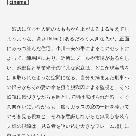
[
cinema
]
窓辺に立った人間の太ももから上がまるまる見えてし
まうような、高さ150cmはあるだろう大きな窓が、正面
にみっつ並んだ住宅。小川一夫の手によるこのセットに
よって、練馬区にあり、近所にプールや市場があるらし
い、池部良と草笛光子の平凡な家庭は、どこか現実感を
はぎ取られたような空間になる。自分を捕まえた刑事へ
の恨みからその妻の命を狙う脱獄囚による監視と、その
監視に気づきながらも囮として開け広げられた窓。すぐ
真向かいにいながらも、磨りガラスの窓の一部を砕いて
のぞき見る視線と、それを意識しながらも無関心を装う
夫婦の視線は、見る者を誘い込む大きなフレーム越しに
交わることはない。