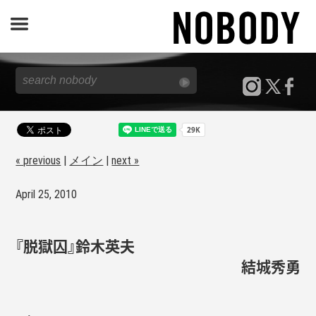
JOURNAL
SPECIAL
REPORT
« previous
|
メイン
|
next »
April 25, 2010
NOBODY STORE
『脱獄囚』鈴木英夫
結城秀勇