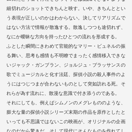
細切れのショットできちんと映す。いや、きちんととい
う表現が正しいのかはわからない。決してリアリズムで
はない方法で情報が散逸する。散逸しつつも途切れず、
なにか曖昧な方向を持ったひとつの流れを形成する。
ふとした瞬間にきわめて官能的なマリー・ビュネルの振
る舞い、思考も感情も不明瞭でまったく感情移入できな
いジャック・ガンブラン、ジョルジュ・ブラッサンスの
歌でミュージカルと化す法廷、探偵小説の殺人事件のよ
うにはつじつまが合わないものとして突如訪れる死。そ
れらが為す流れに、散漫な意識で付き添うのである。
それにしても、例えばシムノンのメグレもののような、
膨大な量の探偵小説シリーズ末期の作品を原作としたと
いっても不思議ではないこの映画が、オリジナルの企画
なのだから驚きだ。そして現代にそんなものを作れてし