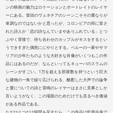
ンの映画の魅力はロケーションとポートレイトのレイヤ
ーにある。冒頭のヴェネチアのシーンこそその重なりが
単調なのではないかと思ったが、コロンビアの癌に冒さ
れた詩人が「恋の詩なんていまやありふれている」とつ
ぶやく背後で、待ち合わせのカップルがキスをするとい
うできすぎた偶然ににやりとする。ペルーの一家やサマ
リアの少年たちのような大好きな肖像がいくつもこの作
品にはあるのだが、なんといってもキューバのスラムの
シーンがすごい。1万を超える部屋数を持つという巨大
な建物の一角で繰り広げられる、酩酊した大声での論争
と愛についての詩と雷鳴のレイヤーはまさに見事としか
言いようがなく、この場面のためだけでも見るべき価値
がある作品である。
ただひとつだけ疑問を呈すなら、この作品は監督自身で