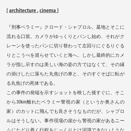
[
architecture
,
cinema
]
『刑事ベラミー』クロード・シャブロル。墓地とそこに
流れる口笛。カメラがゆっくりとパンし始め、それがク
レーンを使ったパンに切り替わって左回りにぐるりぐる
りとこうべを巡らせていくと海へ。しかし最終的にカメ
ラが指し示すのは美しい海の姿の方ではなくて、その縁
の掛けしたに落ちた丸焦げの車と、そのすぐそばに転が
る丸焦げの死体である。
この事件の発端を示すショットを映した後すぐに、そこ
から30km離れたベラミー警視の家（というか奥さんの
家）のカットに飛んでも良さそうなものだが、シャブロ
ルはそうしない。事件現場の崖から警視の家があるニー
ムにたどり着く行程をじっくりとは認識できないような