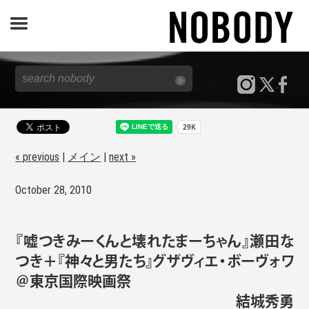
JOURNAL
SPECIAL
REPORT
« previous
|
メイン
|
next »
October 28, 2010
NOBODY STORE
『嘘つきみーくんと壊れたまーちゃん』瀬田な
つき＋『神々と男たち』グザヴィエ・ボーヴォワ
＠東京国際映画祭
結城秀勇