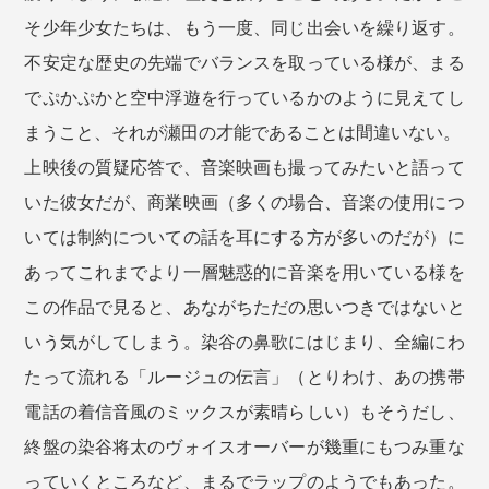
そ少年少女たちは、もう一度、同じ出会いを繰り返す。
不安定な歴史の先端でバランスを取っている様が、まる
でぷかぷかと空中浮遊を行っているかのように見えてし
まうこと、それが瀬田の才能であることは間違いない。
上映後の質疑応答で、音楽映画も撮ってみたいと語って
いた彼女だが、商業映画（多くの場合、音楽の使用につ
いては制約についての話を耳にする方が多いのだが）に
あってこれまでより一層魅惑的に音楽を用いている様を
この作品で見ると、あながちただの思いつきではないと
いう気がしてしまう。染谷の鼻歌にはじまり、全編にわ
たって流れる「ルージュの伝言」（とりわけ、あの携帯
電話の着信音風のミックスが素晴らしい）もそうだし、
終盤の染谷将太のヴォイスオーバーが幾重にもつみ重な
っていくところなど、まるでラップのようでもあった。