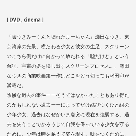
[
DVD
,
cinema
]
『嘘つきみーくんと壊れたまーちゃん』瀬田なつき。東
京湾岸の光景、横たわる少女と彼女の生足、スクリーン
のこちら側だけに向かって放たれる「嘘だけど」という
台詞、宇宙の姿を映し出すスクリーンプロセス……。瀬田
なつきの商業映画第一作はどこをどう切っても瀬田印が
満載だ。
陰惨な過去の事件ーーそうではなかったこともあり得た
のかもしれない過去ーーによってだけ結びつくひと組の
少年少女。過去はなぜかいま唐突に現在を強襲する。過
去を失うことでかろうじて自我を保っている少女を守る
ために、少年は時を越えて姿を現す。嘘をつくために。