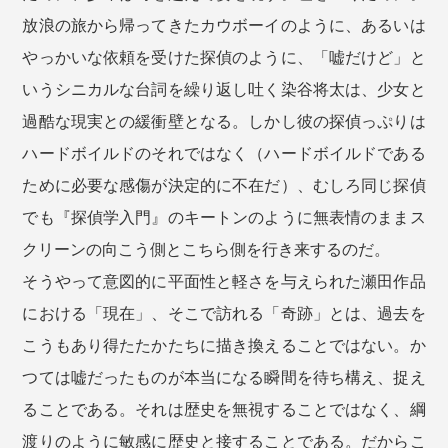
放浪の旅から帰ってきたカウボーイのように、あるいは
やっかいな依頼を受けた探偵のように、「嘘だけど」と
いうシニカルな台詞を繰り返し吐く染谷将太は、少女と
過酷な現実との緩衝壁となる。しかし彼の探偵っぷりは
ハードボイルドのそれではなく（ハードボイルドである
ために必要な感傷が決定的に不在だ）、むしろ同じ探偵
でも『探偵学入門』のキートンのように無表情のままス
クリーンの向こう側とこちら側を行き来するのだ。
そうやって意図的に平面性と軽さを与えられた瀬田作品
における「現在」、そこで訪れる「奇跡」とは、過去を
こうもあり得たたかたちに描き換えることではない。か
つては嘘だったものが本当になる瞬間を待ち構え、捉え
ることである。それは歴史を無視することではなく、綱
渡りのように敏感に歴史と接することである。だからこ