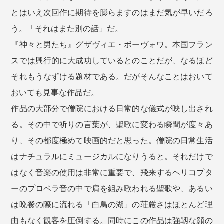
とはいえ次回作に期待を膨らますのはまだ気が早いだろ
う。「それはまた別の話」だ。
『神々と男たち』グザヴィエ・ボーヴォワ。本国フラン
スでは興行的に大成功しているとのことだが、なるほど
それもうなずける題材である。だがそんなことはおいて
おいても見事な作品だ。
作品の大部分で僧院における日常的な儀式が映し出され
る。その中で祈りの言葉が、聖歌に変わる瞬間が度々あ
り、その都度極めて映画的だと思った。僧院の日常生活
はナチュラルにミュージカルになりうると。それだけで
はなく音楽の使用は非常に重要で、飛来するヘリコプタ
ーのプロペラ音の中で肩を組み歌われる聖歌や、あるい
は晩餐の際に流れる「白鳥の湖」の荘厳さはほとんど理
由もなく観客を圧倒する。同時にこの作品は強靱な顔の