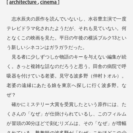
[
architecture
,
cinema
]
志水辰夫の原作を読んでいないし、水谷豊主演で一度
テレビドラマ化されたようだが、それも見ていない。何
となくこの映画を見た。平日の午後の横浜ブルク13とい
う新しいシネコンはガラガラだった。
見る者に少しずつしか物語のキーを与えない編集が続
く。きっと複雑な話なのだろうと思う。田舎の病院で呼
吸器を付けている老婆。見守る波多野（仲村トオル）。
老婆の遠縁にあたる娘を東京へ探しに行く波多野。な
ぜ？
確かにミステリー大賞を受賞したという原作には、た
くさんの「なぜ」が仕掛けられているし、このフィルム
が冒頭の30分ほどで刻むリズムは、その「なぜ」が増幅
されている。塾教師の波多野が「なぜ」これほどこの少