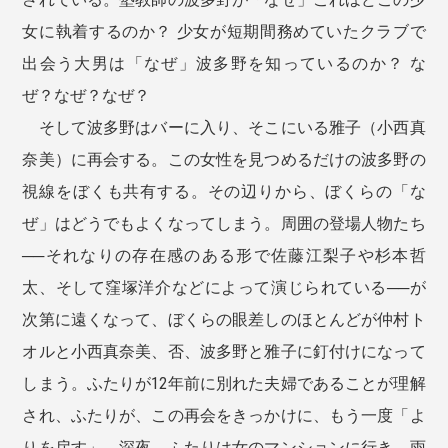
女に執着するのか？ 少女が短期間務めていたクラブで
出会う大男は「なぜ」波多野を知っているのか？ な
ぜ？なぜ？なぜ？
そして波多野はバーに入り、そこにいる雅子（小西真
奈美）に再会する。この女性を見つめるだけの波多野の
視線をぼくも共有する。その辺りから、ぼくらの「な
ぜ」はどうでもよくなってしまう。周囲の登場人物たち
──それなりの存在感のある形で佐藤江梨子や杉本哲
太、そして窪塚洋介などによって演じられている──が
次第に遠くなって、ぼくらの眼差しのほとんどが仲村ト
オルと小西真奈美、否、波多野と雅子に釘付けになって
しまう。ふたりが12年前に別れた夫婦であることが理解
され、ふたりが、この再会をきっかけに、もう一度「よ
りを戻す」。深夜、ふたりは女のマンションに行き、雨