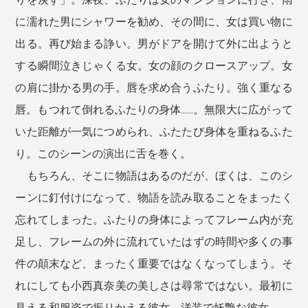
に濡れた男にシャワーを勧め、その間に、女は買い物に
出る。再び始まる諍い。男がドアを開けて外に出ようと
する瞬間泣きじゃくる女。女の顔のクロースアップ。女
の肩に掛かる男の手。唇を求め合うふたり。強く重なる
唇。もつれて倒れるふたりの身体……。無限大に広がって
いた距離が一気につめられ、ふたたび身体を重ねるふた
り。このシーンの演出に舌を巻く。
もちろん、そこに物語はあるのだが、ぼくは、このシ
ーンに釘付けになって、物語を読み取ることをまったく
忘れてしまった。ふたりの身体によってフレーム内が充
足し、フレームの外に流れていたはずの時間や多くの事
件の顛末など、まったく重要ではなくなってしまう。そ
れにしても小西真奈美の美しさは尋常ではない。最初に
見える和服姿で振りかえる彼女。洋装で妖艶な彼女……。