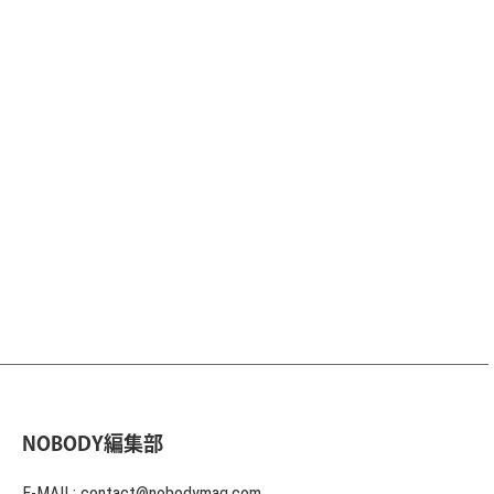
NOBODY編集部
E-MAIL: contact@nobodymag.com