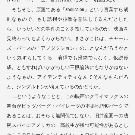
そもそも、原題である「abduction」という言葉すら胡
乱なもので、もし誘拐や拉致を意味してるんだとした
ら、いったいどの事件のことを指しているのか、映画を
見終わってもよくわからない。まさかこれは、チャール
ズ・パースの「アブダクション」のことなんだろうかと
いう気すらしてくる。演繹でも帰納でもなく、仮説形
成。ともすればいかがわしい三段論法にもなりかねない
ようなもの。アイデンティティなんてそんなもんだろ
と、シングルトンが考えているのかどうか。
……というようなことと、この映画のクライマックスの
舞台がピッツバーグ・パイレーツの本拠地PNCパークで
あることは、おそらく無関係ではない。旧共産圏一の凄
腕スパイにアメリカの一高校生が勝つ可能性があるとし
たらこのロケーションしかない、とロベルト・クレメン