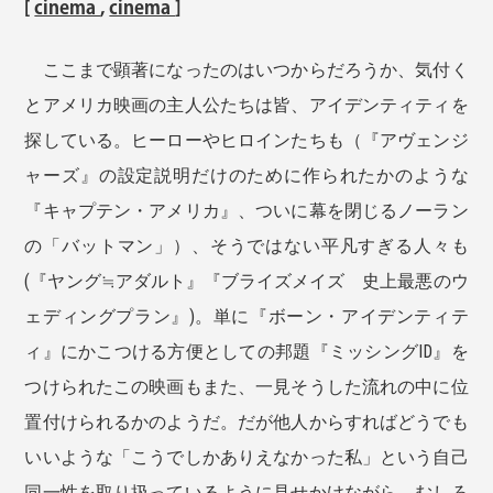
[
cinema
,
cinema
]
ここまで顕著になったのはいつからだろうか、気付く
とアメリカ映画の主人公たちは皆、アイデンティティを
探している。ヒーローやヒロインたちも（『アヴェンジ
ャーズ』の設定説明だけのために作られたかのような
『キャプテン・アメリカ』、ついに幕を閉じるノーラン
の「バットマン」）、そうではない平凡すぎる人々も
(『ヤング≒アダルト』『ブライズメイズ 史上最悪のウ
ェディングプラン』)。単に『ボーン・アイデンティテ
ィ』にかこつける方便としての邦題『ミッシングID』を
つけられたこの映画もまた、一見そうした流れの中に位
置付けられるかのようだ。だが他人からすればどうでも
いいような「こうでしかありえなかった私」という自己
同一性を取り扱っているように見せかけながら、むしろ