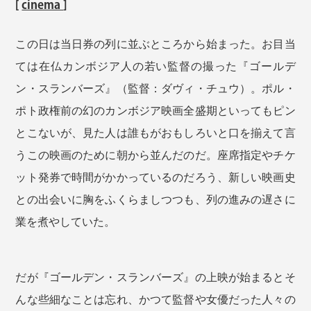
[
cinema
]
この日は当日券の列に並ぶところから始まった。お目当
ては在仏カンボジア人の若い監督の撮った『ゴールデ
ン・スランバーズ』（監督：ダヴィ・チュウ）。ポル・
ポト政権前の幻のカンボジア映画全盛期といってもピン
とこないが、見た人は誰もがおもしろいと口を揃えて言
うこの映画のために朝から並んだのだ。座席指定やチケ
ット発券で時間がかかっているのだろう、新しい映画史
との出会いに胸をふくらましつつも、列の進みの遅さに
業を煮やしていた。
だが『ゴールデン・スランバーズ』の上映が始まるとそ
んな些細なことは忘れ、かつて監督や女優だった人々の