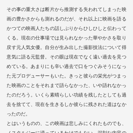
その事の重大さは断片から推測する失われてしまった映
画の豊かさからも測れるのだが、それ以上に映画を語る
かつての映画人たちの話しぶりからひしひしと伝わって
くる。現在の仕事場では見られなかった華やかさを取り
戻す元人気女優。自分が生み出した撮影技法について得
意気に語る元監督。その眼は現在でなく遠い過去を見つ
めている。あまりにも辛い過去で口をつぐみそうになっ
た元プロデューサーもいた。きっと彼らの栄光がつまっ
た映画のことをそれまで語らなかった、いや語れなかっ
たのだろう。いくら素晴らしい功績を残したとしても過
去を捨てて、現在を生きるしか彼らに残された道はなか
ったのだ。
とはいうものの、この映画は悲しみにくれたものでも、
ノスタルジーに浸っているわけでもない。深刻な内容の