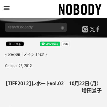
JOURNAL
SPECIAL
REPORT
« previous
|
メイン
|
next »
October 25, 2012
NOBODY STORE
【TIFF2012】レポートvol.02 10月22日（月）
増田景子