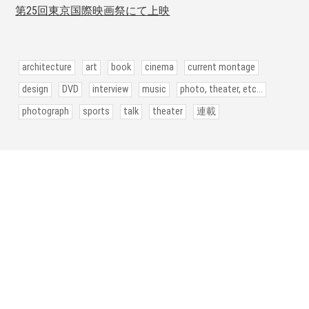
第25回東京国際映画祭にて上映
architecture
art
book
cinema
current montage
design
DVD
interview
music
photo, theater, etc...
photograph
sports
talk
theater
連載