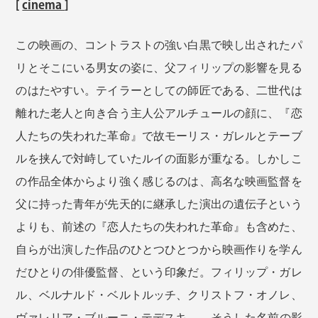
[
cinema
]
この映画の、コントラストの強い白黒で映し出されたパ
リとそこにいる男女の姿に、父フィリップの影響を見る
のはたやすい。テイラーとしての師匠である、二世代は
離れた老人と向き合う主人公アルチュールの顔に、『恋
人たちの失われた革命』で故モーリス・ガレルとテーブ
ルを挟んで対峙していたルイの面影が重なる。しかしこ
の作品全体からより強く感じるのは、高名な映画監督を
父に持った青年が先天的に継承した演出の遺伝子という
よりも、前述の『恋人たちの失われた革命』も含めた、
自らが出演した作品のひとつひとつから映画作りを学ん
だひとりの俳優監督、という印象だ。フィリップ・ガレ
ル、ベルナルド・ベルトルッチ、クリストフ・オノレ、
ヴァレリア・ブルーニ・テデスキ……。そうした名前の影