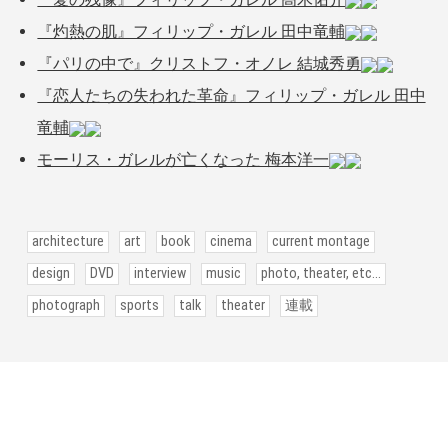
『灼熱の肌』フィリップ・ガレル 田中竜輔
『パリの中で』クリストフ・オノレ 結城秀勇
『恋人たちの失われた革命』フィリップ・ガレル 田中
竜輔
モーリス・ガレルが亡くなった 梅本洋一
architecture
art
book
cinema
current montage
design
DVD
interview
music
photo, theater, etc...
photograph
sports
talk
theater
連載