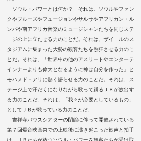
ソウル・パワーとは何か？ それは、ソウルやファン
クやブルーズやフュージョンやサルサやアフリカン・ル
ンバや南アフリカ音楽のミュージシャンたちを同じステ
ージの上に立たせる力のことだ。それは、ザイールのス
タジアムに集まった大勢の観客たちを熱狂させる力のこ
とだ。それは、「世界中の他のアスリートやエンターテ
インナーよりも偉大となるように神は自分を作った」と
モハメド・アリに熱く語らせる力のことだ。それは、ス
テージ上で汗だくになりながら歌って踊るＪＢが放出す
る力のことだ。それは、「我々が必要としているもの」
としてＪＢが歌っている力のことだ。
吉祥寺バウスシアターの閉館に伴って開催されている
第７回爆音映画祭での上映後に沸き起こった歓声と拍手
は、ＪＢたちが放つソウル・パワーを観客たちが受け取