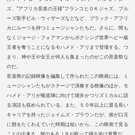
ズ、“アフリカ音楽の王様”フランコとＯＫジャズ、ブル
ーズ歌手ビル・ウィザーズなどなど、ブラック・アフリ
カにルーツを持つミュージシャンたちだ。さらに、間も
なくジョージ・フォアマンからボクシング世界ヘビー級
王者を奪うことになるモハメド・アリまで登場する。つ
まり、神や王や女王が何人も集まったのがこの音楽祭な
のだ。
音楽祭の記録映像を編集して作られたこの映画には、ミ
ュージシャンたちがステージで演奏する映像のほか、モ
ハメド・アリが報道陣に向けて雄弁かつリズミカルに語
る演説も収められている。また、５０年以上に渡る長い
キャリアを持ったジェイムズ・ブラウンだが、彼が口元
に髭をたくわえていた時期は短いから、この映画で見る
ことの出来る、髭のあるＪＢが歌って踊る姿は貴重だ。