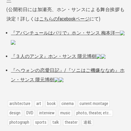
ー
(公開初日には加瀬亮、ホン・サンスによる舞台挨拶も
決定！詳しくは
こちらのfacebookページ
にて)
『アバンチュールはパリで』ホン・サンス 梅本洋一
『３人のアンヌ』ホン・サンス 隈元博樹
『ヘウォンの恋愛日記』/『ソニはご機嫌ななめ』ホ
ン・サンス 隈元博樹
architecture
art
book
cinema
current montage
design
DVD
interview
music
photo, theater, etc...
photograph
sports
talk
theater
連載