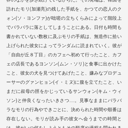
訪れたモリ(加瀬亮)の残した手紙を、かつての恋人のク
ォン(ソ・ヨンファ)が咄嗟の立ちくらみによって階段上
でバラバラに落としてしまうことにある。日付も時間も
書かれていない数枚に及ぶモリの手紙は、無造作に拾い
上げられた彼女によってランダムに読まれていく。彼が
「自由が丘８丁目」のカフェへ初めて行ったこと、カフ
ェの店長であるヨンソン(ムン・ソリ)と食事に出かけた
こと、彼女の犬を見つけてあげたこと、嫌みなプロデュ
ーサーのグァンヒョン(イ・ミヌ)に腹を立てたこと、い
まだに叔母の脛をかじっているサンウォン(キム・ウィ
ソン)と仲良くなったいきさつ......。見事なままにバラバ
ラなモリの行為やできごとに、決められた時間や順番は
存在しない。モリが読み手の彼女へ会うまでの時間と
は、彼がいつ何をしようともその順序や過程を問われる