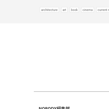
architecture
art
book
cinema
current