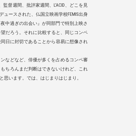
督週間、批評家週間、L'ACID、どこを見
ースされた、仏国立映画学校FEMIS出身
真夜中過ぎの出会い』が同部門で特別上映さ
一の希望だろう。それに比較すると、同じコンペ
の上映同日に封切であることから容易に想像され
ンなどなど、俳優が多くを占めるコンペ審
、もちろんまだ判断はできないけれど、これ
と思います。では、はじまりはじまり。