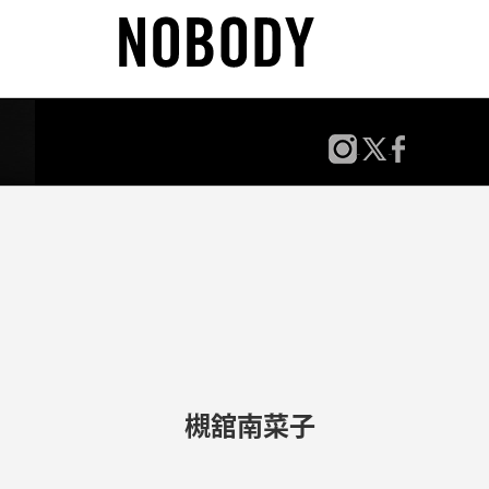
槻舘南菜子