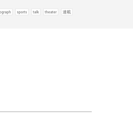
ograph
sports
talk
theater
連載