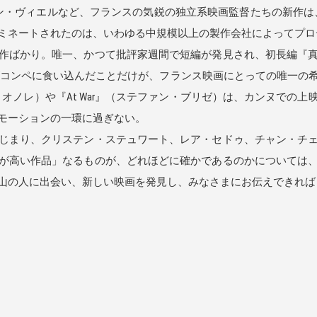
・ヴィエルなど、フランスの気鋭の独立系映画監督たちの新作は、監
ミネートされたのは、いわゆる中規模以上の製作会社によってプロデュ
作ばかり。唯一、かつて批評家週間で短編が発見され、初長編『
eart』がコンペに食い込んだことだけが、フランス映画にとっての唯
リストフ・オノレ）や『At War』（ステファン・ブリゼ）は、カンヌで
モーションの一環に過ぎない。
じまり、クリステン・ステュワート、レア・セドゥ、チャン・チェ
が高い作品」なるものが、どれほどに確かであるのかについては
山の人に出会い、新しい映画を発見し、みなさまにお伝えできれば