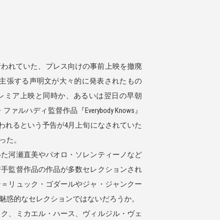
行われていた、プレス向けの事前上映を撤廃
主張する声明文が大々的に発表されたもの
レミア上映と同時か、あるいは翌日の早朝
ィ監督作品『Everybody Knows』
行われるという予告が4月上旬になされていた
った。
た河瀬直美やパオロ・ソレンティーノなど
若手監督作品の作品が多数セレクションされ
ン＝リュック・ゴダールやジャ・ジャンクー
魅惑的なセレクションではないだろうか。
ク、ミカエル・ハース、ヴィルジル・ヴェ