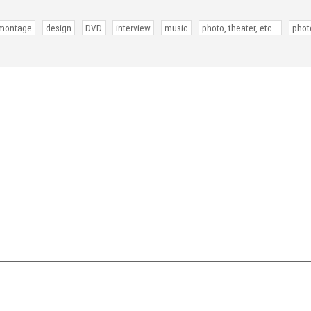
 montage
design
DVD
interview
music
photo, theater, etc...
phot