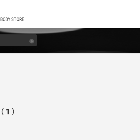
BODY STORE
（１）