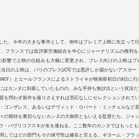
幕した。今年の大きな事件として、例年はプレミア上映に先立って
て、フランスでは批評家労働組合を中心にジャーナリズムの権利を
の影響で上映の仕組みも大幅に変更され、プレス向けの上映はプ
当日の上映は、パリのプレス試写では悪評しか届かないアスガー・ファルハデ
SNCF）とエールフランスによるストライキが映画祭初日の8日に
にはカンヌに到着していたものの、みな手持ち無沙汰という状況だ
質を問わず新作を撮りさえすれば否応なしにセレクションされてい
・ゴンザレス、あるいはデヴィッド・ロバート・ミッチェルなど
々の期待を裏切らないカンヌの大御所ともいえる監督たち、ジャ
ウ・パヴリコフスキが名を連ねる。ここ数年のカンヌではもっとも
関してはどの部門もその保守性は健在と言える。ギヨーム・ブラッ