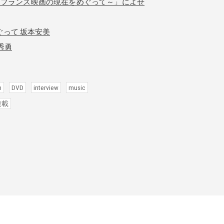
～フランス映画の現在をめぐって～」によせ
って 坂本安美
秀勇
n
DVD
interview
music
連載