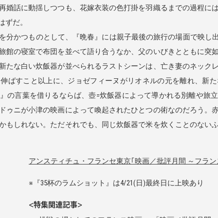
再婚話に動揺しつつも、花嫁衣装の色打掛を羽織るまでの過程に
はずだ。
分かつものとして、『晩春』には親子最後の旅行の場面で映し出
旅館の寝室で布団を並べて語り合うなか、父のいびきとともに突
新たな白い炊飯器が並べられるラストシーンは、亡き妻のネック
を伸ばすこと以上に、ジョゼフィーヌがリオネルの元を離れ、新
』の言葉を借りるならば、壺=炊飯器によって導かれる別離や旅
ドゥニが小津の映画によって喚起されたひとつの術なのだろう。
かもしれない。ただそれでも、同じ炊飯器で米を炊くことのない
アンスティチュ・フランセ東京｢映画／批評月間 ～フラン
※『35杯のラムショット』は4/21(日)最終日に上映あり
<特集関連記事>