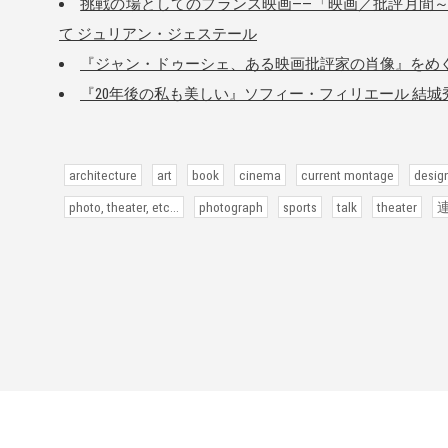
挑戦の場としてのフランス映画――「映画／批評月間
て ジュリアン・ジェステール
『ジャン・ドゥーシェ、ある映画批評家の肖像』をめぐ
『20年後の私も美しい』ソフィー・フィリエール 結城
architecture
art
book
cinema
current montage
desig
photo, theater, etc...
photograph
sports
talk
theater