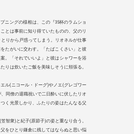
プニングの様相は、この『35杯のラムショ
ることは事前に知り得ていたものの、父のリ
りとりから戸惑ってしまう。リオネルが仕事
擁をたがいに交わす。「たばこくさい」と彼
提案。「それでいいよ」と彼はシャワーを浴
ふたりは炊いたご飯を美味しそうに頬張る。
ル(ニコール・ドーグ)やノエ(グレゴワー
が、同僚の退職祝いで二日酔いに伏したリオ
きつく光景しかり、ふたりの姿はたんなる父
智衆)と紀子(原節子)の姿と重なり合う。
た父をひとり鎌倉に残してはならぬと思い悩