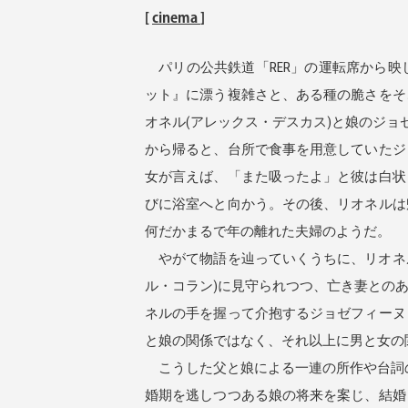
[
cinema
]
パリの公共鉄道「RER」の運転席から映
ット』に漂う複雑さと、ある種の脆さをそ
オネル(アレックス・デスカス)と娘のジ
から帰ると、台所で食事を用意していたジ
女が言えば、「また吸ったよ」と彼は白状
びに浴室へと向かう。その後、リオネルは
何だかまるで年の離れた夫婦のようだ。
やがて物語を辿っていくうちに、リオネル
ル・コラン)に見守られつつ、亡き妻との
ネルの手を握って介抱するジョゼフィーヌ
と娘の関係ではなく、それ以上に男と女の
こうした父と娘による一連の所作や台詞の
婚期を逃しつつある娘の将来を案じ、結婚