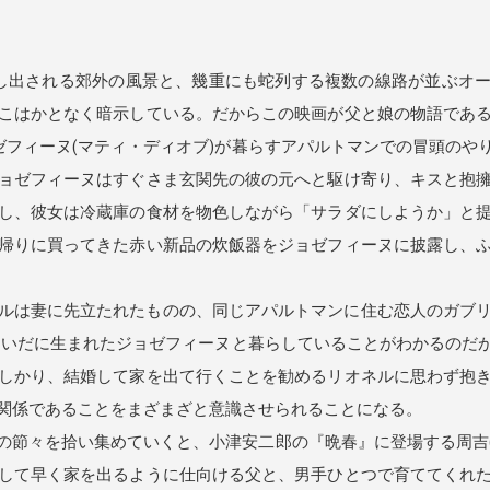
し出される郊外の風景と、幾重にも蛇列する複数の線路が並ぶオー
こはかとなく暗示している。だからこの映画が父と娘の物語であ
ョゼフィーヌ(マティ・ディオブ)が暮らすアパルトマンでの冒頭のや
ョゼフィーヌはすぐさま玄関先の彼の元へと駆け寄り、キスと抱
し、彼女は冷蔵庫の食材を物色しながら「サラダにしようか」と
帰りに買ってきた赤い新品の炊飯器をジョゼフィーヌに披露し、
は妻に先立たれたものの、同じアパルトマンに住む恋人のガブリエ
あいだに生まれたジョゼフィーヌと暮らしていることがわかるのだ
しかり、結婚して家を出て行くことを勧めるリオネルに思わず抱
関係であることをまざまざと意識させられることになる。
節々を拾い集めていくと、小津安二郎の『晩春』に登場する周吉(笠
して早く家を出るように仕向ける父と、男手ひとつで育ててくれ