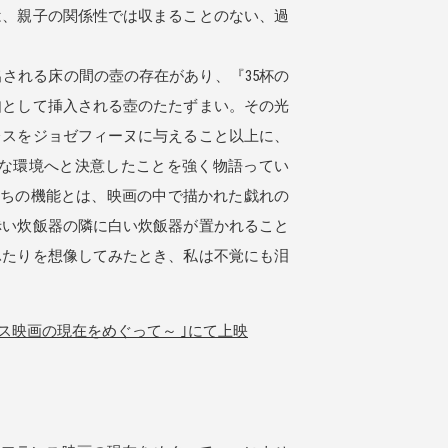
は、親子の関係性では収まることのない、過
される床の間の壺の存在があり、『35杯の
如として挿入される壺のたたずまい。その光
レスをジョゼフィーヌに与えること以上に、
たな環境へと決意したことを強く物語ってい
立ちの機能とは、映画の中で描かれた戯れの
赤い炊飯器の隣に白い炊飯器が置かれること
ふたりを想像してみたとき、私は不覚にも泪
ス映画の現在をめぐって～ ｣にて上映