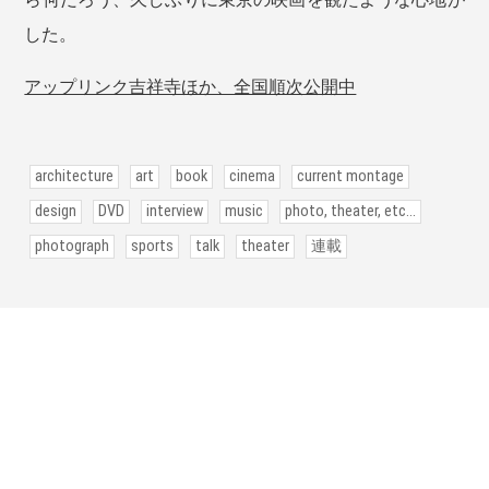
した。
アップリンク吉祥寺ほか、全国順次公開中
architecture
art
book
cinema
current montage
design
DVD
interview
music
photo, theater, etc...
photograph
sports
talk
theater
連載