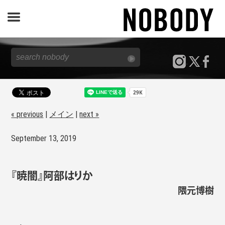
JOURNAL
SPECIAL
REPORT
« previous
|
メイン
|
next »
September 13, 2019
NOBODY STORE
『暁闇』阿部はりか
隈元博樹