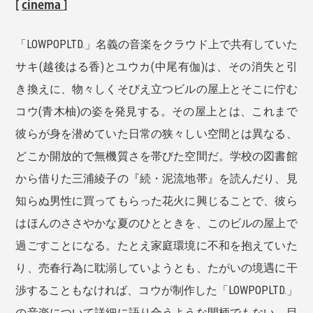
[
cinema
]
「LOWPOPLTD.」名義の音楽をクラウド上で共有していた
サキ(越後はる香)とユウカ(中尾有伽)は、その消失と引
き換えに、物々しくそびえ立つビルの屋上とそこに佇む
コウ(青木柚)の姿を発見する。その屋上とは、これまで
彼らが身を潜めていた日常の狭々しい空間とは異なる、
どこか開放的で無機質さを帯びた空間だ。学校の図書館
から借りた三浦綾子の『続・泥流地帯』を読んだり、見
知らぬ男性に買ってもらった花火に興じることで、彼ら
はほんのささやかな夏のひとときを、このビルの屋上で
過ごすことになる。たとえ家庭環境に不和を抱えていた
り、売春行為に耽溺していようとも、たがいの境遇に干
渉することもなければ、コウが制作した「LOWPOPLTD.」
の音楽について詳細に語り合うような間柄でもない。目