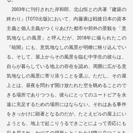
2003年に刊行された岸和郎、北山恒との共著『建築の
終わり』(TOTO出版)において、内藤廣は戦後日本の資本
主義と個人主義がつくりあげた都市や郊外の景観を「意
気地なしの風景」と呼んだが、2018年に撮られたこの
『暁闇』にも、意気地なしの風景が明瞭に映り込んでい
る。そして、屋上からその風景を臨む中学生の彼らは、
自らが暮らしている地上の存在を認め、周囲に広がる意
気地なしの風景に寄り添うことを選ぶ。ただし、その屋
上とは、昼夜を問わず開け放たれた空を眺めることので
きる場所でありつつも、彼らにとってのユートピアを永
遠に充足するための場所にはならない。それはある事件
をきっかけに顕著となるのだが、たとえビルの屋上にい
ようとも、地上で起こりうるできごとによって否応にも
引き戻され、かつての場所へとふたたび降り立つことを