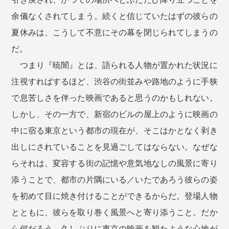
余儀なくされてしまう。続くと信じていたはずの彼らの
夏休みは、こうして不意にその幕を閉じられてしまうの
だ。
つまり『暁闇』とは、語られる人物が置かれた状況に
注視すればするほど、渋谷の街並みや路地のように手狭
で息苦しさを伴った映画であると思うのかもしれない。
しかし、その一方で、新宿のビルの屋上のように映画の
中に宿る東京という都市の現在が、そこはかとなく剥き
出しにされていることを見過ごしてはならない。なぜな
らそれは、変容する街の記憶や意気地なしの風景に寄り
添うことで、都市の片隅にいる／いたであろう彼らの姿
を初めて目に焼き付けることができるからだ。登場人物
とともに、彼らを取り巻く風景へと寄り添うこと。だか
ら何だろう、久しぶりに東京の映画を観たような心地が