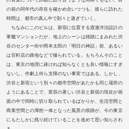
の前の同年代の存在を確かめ合いつつも、彼らに訪れた
時間は、都市の真ん中で刻々と過ぎていく。
ちなみにこのビルは、新宿に位置する渡邊洋治設計の
軍艦マンションだが、地上のシーンは雑踏にまみれた渋
谷のセンター街や岡本太郎の「明日の神話」前、あるい
は百軒店の路地などで撮られている。もちろんそのこと
は、東京の地理に疎ければ知らなくとも良い情報にすぎ
ないし、作劇上何ら支障のない事実ではある。しかし、
渋谷と新宿という別々の都市空間があたかも同じ場所の
ようにあることで、変容の著しい渋谷と新宿の現在が画
面の中で同時に切り取られているばかりか、生活空間と
商業空間との渾然一体となった風景の痕跡が、今の東京
にもたしかに残り続けていることを改めて思い知らされ
る。