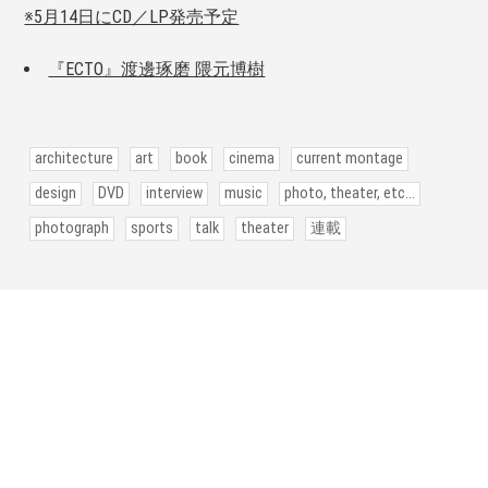
※5月14日にCD／LP発売予定
『ECTO』渡邊琢磨 隈元博樹
architecture
art
book
cinema
current montage
design
DVD
interview
music
photo, theater, etc...
photograph
sports
talk
theater
連載