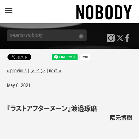
JOURNAL
SPECIAL
REPORT
« previous
|
メイン
|
next »
May 6, 2021
NOBODY STORE
『ラストアフターヌーン』渡邊琢磨
隈元博樹