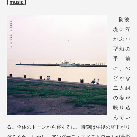
[
music
]
防波
堤に浮
かぶ小
型船の
手前
に、の
どかな
二人組
の姿が
映り込
んでい
る。全体のトーンから察するに、時刻は午後の昼下がり
だろうか。しかし、アンダース・エドストロームが撮影