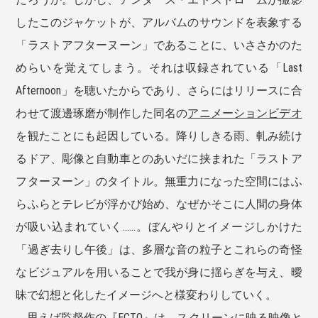
したこのジャケットが、アルバムのサウンドを表象する
「ラストアフターヌーン」であることに、いささかのた
めらいを覚えてしまう。それは収録されている「Last
Afternoon」を聴いたからであり、さらにはリリースに合
わせて渡邊琢磨が制作した同名の
アニメーションビデオ
を観たことにも起因している。降りしきる雨、軋み続け
るドア、彫像と自動車とのあいだに挟まれた「ラストア
フターヌーン」のタイトル。無重力になった空間にはふ
らふらとテレビが浮かび始め、なぜかそこに人間の身体
が吸い込まれていく......。ぼんやりとイメージしかけた
「過ぎ去りし午後」は、多層な音の粒子とこれらの奇怪
なビジュアルを用いることで我が身に揺らぎを与え、曖
昧で幻想と化したイメージへと様変わりしていく。
思えば監督作の『ECTO』は、スクリーンに映る映像と