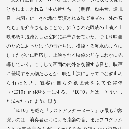
ともに出力される「中の音たち」（劇伴、効果音、環境
音、台詞）に、その場で実演される弦楽奏者の「外の音
たち」を介在させることで、独立された既成の上演／上
映形態を混沌とした空間に昇華させていた。つまり映画
のためにあったはずの音たちは、横溢する滝水のように
してたがいに呼応し、上映される映像の前をにわかに先
導していく。こうして画面の内外を彷徨する音と、映画
に登場する人物たちとが上映と上演によってつなぎ止め
られたとき、観客は自らの視聴覚を以て心霊体
（=ECTO）的体験を手にする。『ECTO』とは、そういっ
た試みだったように思う。
『ECTO』を経た『ラストアフターヌーン』が最も印象
深いのは、演奏者たちによる弦楽の音、またプログラム
された電子音たちが、やがて得体の知れない複数の