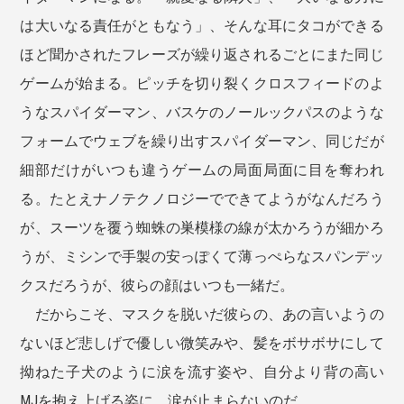
は大いなる責任がともなう」、そんな耳にタコができる
ほど聞かされたフレーズが繰り返されるごとにまた同じ
ゲームが始まる。ピッチを切り裂くクロスフィードのよ
うなスパイダーマン、バスケのノールックパスのような
フォームでウェブを繰り出すスパイダーマン、同じだが
細部だけがいつも違うゲームの局面局面に目を奪われ
る。たとえナノテクノロジーでできてようがなんだろう
が、スーツを覆う蜘蛛の巣模様の線が太かろうが細かろ
うが、ミシンで手製の安っぽくて薄っぺらなスパンデッ
クスだろうが、彼らの顔はいつも一緒だ。
だからこそ、マスクを脱いだ彼らの、あの言いようの
ないほど悲しげで優しい微笑みや、髪をボサボサにして
拗ねた子犬のように涙を流す姿や、自分より背の高い
MJを抱え上げる姿に、涙が止まらないのだ。