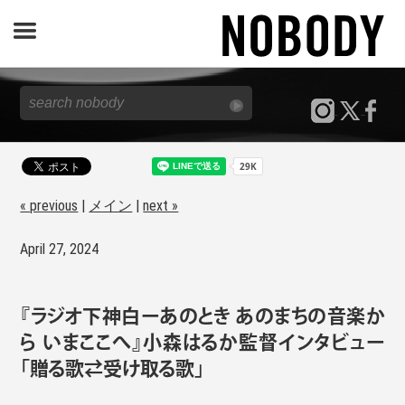
JOURNAL
SPECIAL
REPORT
« previous
|
メイン
|
next »
April 27, 2024
NOBODY STORE
『ラジオ下神⽩ーあのとき あのまちの⾳楽か
ら いまここへ』小森はるか監督インタビュー
「贈る歌⇄受け取る歌」