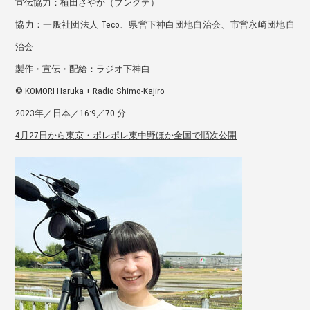
宣伝協⼒：植⽥さやか（プンクテ）
協⼒：⼀般社団法⼈ Teco、県営下神⽩団地⾃治会、市営永崎団地⾃
治会
製作・宣伝・配給：ラジオ下神⽩
© KOMORI Haruka + Radio Shimo-Kajiro
2023年／⽇本／16:9／70 分
4月27日から東京・ポレポレ東中野ほか全国で順次公開