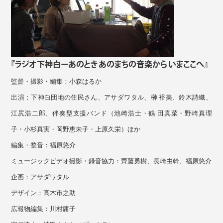
『ラジオ下神⽩ーあのとき あのまちの⾳楽から いまここへ』
監督・撮影・編集：⼩森はるか
出演：下神⽩団地の住⺠さん、アサダワタル、榊 裕美、鈴⽊詩織、
江尻浩⼆郎、伴奏型⽀援バンド（池崎浩⼠・鶴 ⽥真菜・野崎真理
⼦・⼩杉真実・岡野恵未⼦・上原久栄）ほか
編集・整⾳：福原悠介
ミュージックビデオ撮影・録⾳協⼒：⿑藤勇樹、⻑崎由幹、福原悠介
企画：アサダワタル
デザイン：⾼⽊市之助
広報物編集：川村庸⼦