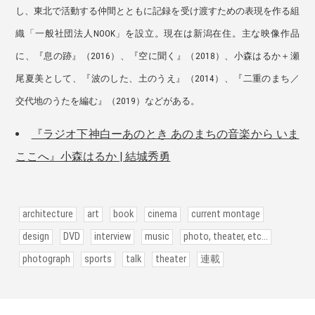
し、東北で活動する仲間とともに記録を受け渡すための表現を作る組
織「一般社団法人NOOK」を設立。現在は新潟在住。主な映像作品
に、『息の跡』（2016）、『空に聞く』（2018）、小森はるか＋瀬
尾夏美として、『波のした、土のうえ』（2014）、『二重のまち／
交代地のうたを編む』（2019）などがある。
『ラジオ下神⽩ーあのとき あのまちの⾳楽から いま
ここへ』小森はるか | 結城秀勇
architecture
art
book
cinema
current montage
design
DVD
interview
music
photo, theater, etc...
photograph
sports
talk
theater
連載