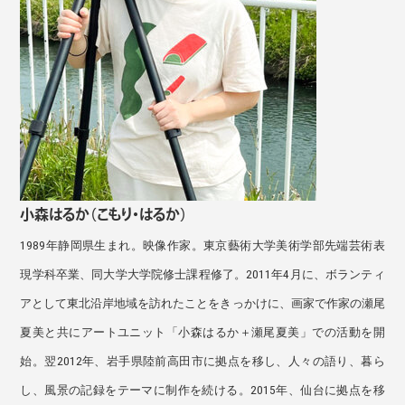
小森はるか（こもり・はるか）
1989年静岡県生まれ。映像作家。東京藝術大学美術学部先端芸術表
現学科卒業、同大学大学院修士課程修了。2011年4月に、ボランティ
アとして東北沿岸地域を訪れたことをきっかけに、画家で作家の瀬尾
夏美と共にアートユニット「小森はるか＋瀬尾夏美」での活動を開
始。翌2012年、岩手県陸前高田市に拠点を移し、人々の語り、暮ら
し、風景の記録をテーマに制作を続ける。2015年、仙台に拠点を移