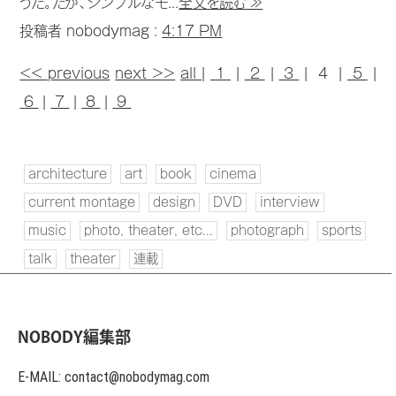
うだ。だが、シンプルなモ...
全文を読む ≫
投稿者 nobodymag :
4:17 PM
<< previous
next >>
all
|
1
|
2
|
3
| 4 |
5
|
6
|
7
|
8
|
9
architecture
art
book
cinema
current montage
design
DVD
interview
music
photo, theater, etc...
photograph
sports
talk
theater
連載
NOBODY編集部
E-MAIL: contact@nobodymag.com