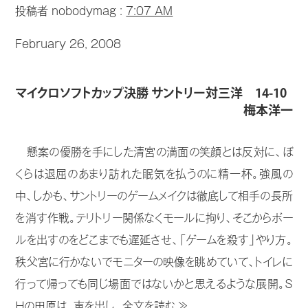
投稿者 nobodymag :
7:07 AM
February 26, 2008
マイクロソフトカップ決勝 サントリー対三洋 14-10
梅本洋一
懸案の優勝を手にした清宮の満面の笑顔とは反対に、ぼ
くらは退屈のあまり訪れた眠気を払うのに精一杯。強風の
中、しかも、サントリーのゲームメイクは徹底して相手の長所
を消す作戦。テリトリー関係なくモールに拘り、そこからボー
ルを出すのをどこまでも遅延させ、「ゲームを殺す」やり方。
秩父宮に行かないでモニターの映像を眺めていて、トイレに
行って帰っても同じ場面ではないかと思えるような展開。Ｓ
Ｈの田原は、声を出し...
全文を読む ≫