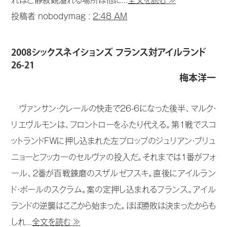
れほど静寂観溢れる場所は他に...
全文を読む ≫
投稿者 nobodymag :
2:48 AM
2008シックスネイションズ フランス対アイルランド
26-21
梅本洋一
ヴァンサン・クレールの快走で26-6になった後半、マルク・
リエヴルモンは、フロントローをふたり代える。第１戦でスコ
ットランドＦＷに押し込まれた左プロップのジュリアン・ブリュ
ニョーとフッカーのセルヴァの投入だ。それまでは１番がフォ
ール、２番が百戦錬磨のスザルゼフスキ。直後にアイルラン
ド・ボールのスクラム。案の定押し込まれるフランス。アイル
ランドの逆襲はここから始まった。ほぼ勝敗は決まったからも
しれ...
全文を読む ≫