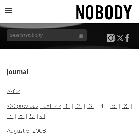
JOURNAL
SPECIAL
REPORT
journal
NOBODY STORE
メイン
<< previous
next >>
1
|
2
|
3
| 4 |
5
|
6
|
7
|
8
|
9
|
all
August 5, 2008