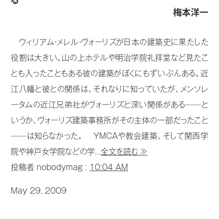
る
梅本洋一
ウィリアム・メレル・ヴォーリズが日本の建築史に果たした
役割は大きい。山の上ホテルや明治学院礼拝堂など見たこ
とも入ったこともある彼の建築がぼくにもずいぶんある。近
江八幡と彼との関係は、それなりに知っていたが、メンソレ
ータムの近江兄弟社がヴォーリズと深い関係がある──と
いうか、ヴォーリズ建築事務所がその主体の一部だったこと
──は知らなかった。 YMCAや教会建築、そして関西学
院や神戸女学院などの学...
全文を読む ≫
投稿者 nobodymag :
10:04 AM
May 29, 2009