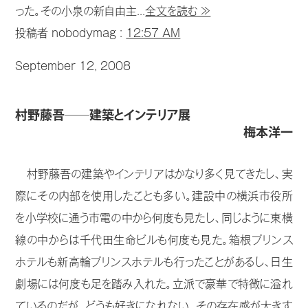
った。その小泉の新自由主...
全文を読む ≫
投稿者 nobodymag :
12:57 AM
September 12, 2008
村野藤吾──建築とインテリア展
梅本洋一
村野藤吾の建築やインテリアはかなり多く見てきたし、実
際にその内部を使用したことも多い。建設中の横浜市役所
を小学校に通う市電の中から何度も見たし、同じように東横
線の中からは千代田生命ビルも何度も見た。箱根プリンス
ホテルも新高輪プリンスホテルも行ったことがあるし、日生
劇場には何度も足を踏み入れた。立派で豪華で特徴に溢れ
ているのだが、どうも好きになれない。その存在感が大きす