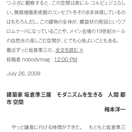
つぶさに観察すると、この空間は実にル・コルビュジエらし
い。無限増殖美術館のコンセプトをそのまま体現しているの
はもちろんだし、この建物の全体が、螺旋状の周回というプ
ロムナードになっていることや、メイン会場の１９世紀ホール
の自然光の差しこむ空間が、とても心地よいこともある。
最近ずっと坂倉準三の...
全文を読む ≫
投稿者 nobodymag :
12:00 PM
July 26, 2009
建築家 坂倉準三展 モダニズムを生きる 人間 都
市 空間
梅本洋一
やっと鎌倉に行ける時間ができた。 もともと坂倉準三