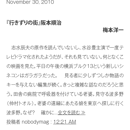
November 30, 2010
『行きずりの街』阪本順治
梅本洋一
志水辰夫の原作を読んでいないし、水谷豊主演で一度テ
レビドラマ化されたようだが、それも見ていない。何となくこ
の映画を見た。平日の午後の横浜ブルク13という新しいシ
ネコンはガラガラだった。 見る者に少しずつしか物語の
キーを与えない編集が続く。きっと複雑な話なのだろうと思
う。田舎の病院で呼吸器を付けている老婆。見守る波多野
（仲村トオル）。老婆の遠縁にあたる娘を東京へ探しに行く
波多野。なぜ？ 確かに...
全文を読む ≫
投稿者 nobodymag :
12:21 AM