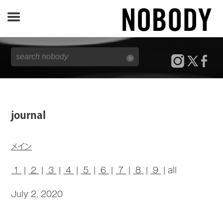
JOURNAL
SPECIAL
REPORT
journal
NOBODY STORE
メイン
1
|
2
|
3
|
4
|
5
|
6
|
7
|
8
|
9
| all
July 2, 2020