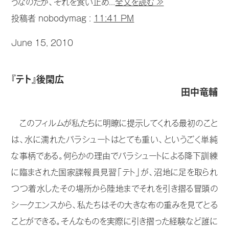
うなのだが、それを食い止め...
全文を読む ≫
投稿者 nobodymag :
11:41 PM
June 15, 2010
『テト』後閑広
田中竜輔
このフィルムが私たちに明瞭に提示してくれる最初のこと
は、水に濡れたパラシュートはとても重い、というごく単純
な事柄である。何らかの理由でパラシュートによる降下訓練
に臨まされた国家諜報員見習「テト」が、沼地に足を取られ
つつ着水したその場所から陸地までそれを引き摺る冒頭の
シークエンスから、私たちはその大きな布の重みを見てとる
ことができる。そんなものを実際に引き摺った経験など誰に