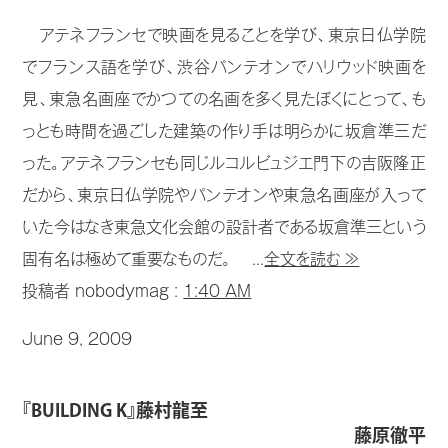
アテネフランセで映画を見ることを学び、東京日仏学院
でフランス語を学び、渋谷パンテオンでハリウッド映画を
見、東急名画座でかつての名画を多く見たぼくにとって、も
っとも時間を過ごした建築の作り手は明らかに坂倉準三だ
った。アテネフランセも同じルコルビュジエ門下の吉阪隆正
だから、東京日仏学院やパンテオンや東急名画座が入って
いた今はなき東急文化会館の設計者である坂倉準三という
固有名は極めて重要なものだ。 ...
全文を読む ≫
投稿者 nobodymag :
1:40 AM
June 9, 2009
『BUILDING K』藤村龍至
藤原徹平