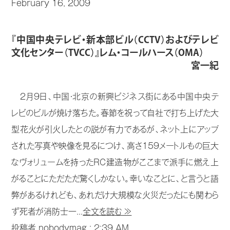
February 16, 2009
『中国中央テレビ・新本部ビル（CCTV）およびテレビ
文化センター（TVCC）』レム・コールハース（OMA）
宮一紀
2月9日、中国・北京の新興ビジネス街にある中国中央テ
レビのビルが焼け落ちた。春節を祝って自社で打ち上げた大
型花火が引火したとの説が有力であるが、ネット上にアップ
された写真や映像を見るにつけ、高さ159メートルもの巨大
なヴォリュームを持ったRC建造物がここまで派手に燃え上
がることにただただ驚くしかない。幸いなことに、と言うと語
弊があるけれども、あれだけ大規模な火災だったにも関わら
ず死者が消防士一...
全文を読む ≫
投稿者 nobodymag :
2:39 AM