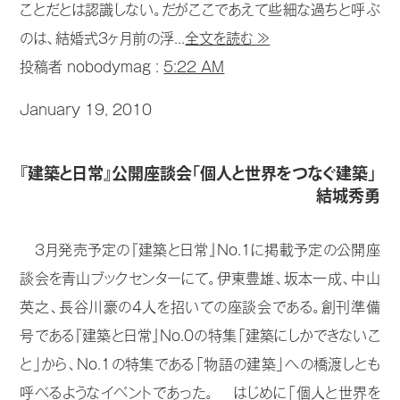
ことだとは認識しない。だがここであえて些細な過ちと呼ぶ
のは、結婚式3ヶ月前の浮...
全文を読む ≫
投稿者 nobodymag :
5:22 AM
January 19, 2010
『建築と日常』公開座談会「個人と世界をつなぐ建築」
結城秀勇
3月発売予定の『建築と日常』No.1に掲載予定の公開座
談会を青山ブックセンターにて。伊東豊雄、坂本一成、中山
英之、長谷川豪の4人を招いての座談会である。創刊準備
号である『建築と日常』No.0の特集「建築にしかできないこ
と」から、No.1の特集である「物語の建築」への橋渡しとも
呼べるようなイベントであった。 はじめに「個人と世界を