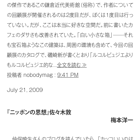
の傑作であるこの鎌倉近代美術館（俗称）で、作者について
の回顧展が開催されるのは２度目だが、ぼくは１度目は行っ
ていない。だが、ここは本当に好きな空間だ。前に書いたカ
フェのダサさも改善されていた。「白い小さな箱」──それ
も宝石箱ようなこの建築は、周囲の環境も含めて、今回の回
顧展のカタログで、磯崎新が書くとおり「ルコルビュジエより
もルコルビュジエ的な...
全文を読む ≫
投稿者 nobodymag :
9:41 PM
July 21, 2009
『ニッポンの思想』佐々木敦
梅本洋一
仲俣暁生さんのブログを読んでいたら、「カッコいいのは