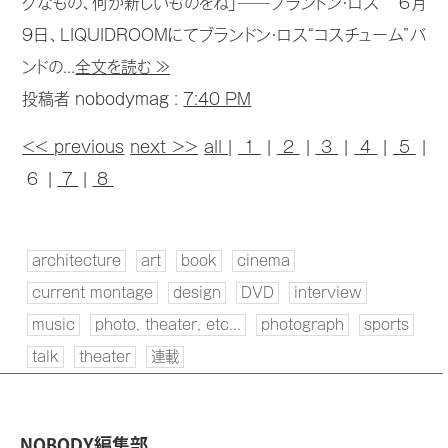
グなもの、何か新しいものをね」──ブランドン・ロス 6月
9日、LIQUIDROOMにてブランドン・ロス“コスチューム”バ
ンドの...
全文を読む ≫
投稿者 nobodymag :
7:40 PM
<< previous
next >>
all
|
1
|
2
|
3
|
4
|
5
|
6 |
7
|
8
architecture
art
book
cinema
current montage
design
DVD
interview
music
photo, theater, etc...
photograph
sports
talk
theater
連載
NOBODY編集部