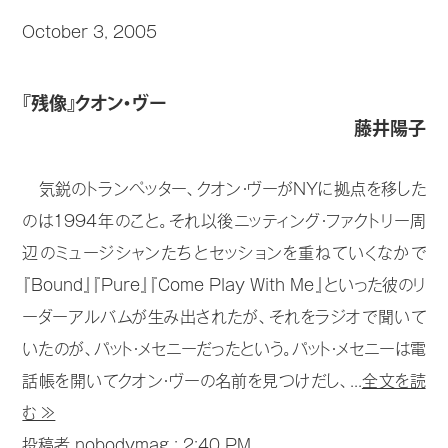
October 3, 2005
『残像』クオン・ヴー
藤井陽子
気鋭のトランペッター、クオン・ヴーがNYに拠点を移した
のは1994年のこと。それ以後ニッティング・ファクトリー周
辺のミュージシャンたちとセッションを重ねていくなかで
『Bound』『Pure』『Come Play With Me』といった彼のリ
ーダーアルバムが生み出されたが、それをラジオで聞いて
いたのが、パット・メセニーだったという。パット・メセニーは電
話帳を開いてクオン・ヴーの名前を見つけだし、...
全文を読
む ≫
投稿者 nobodymag :
2:40 PM