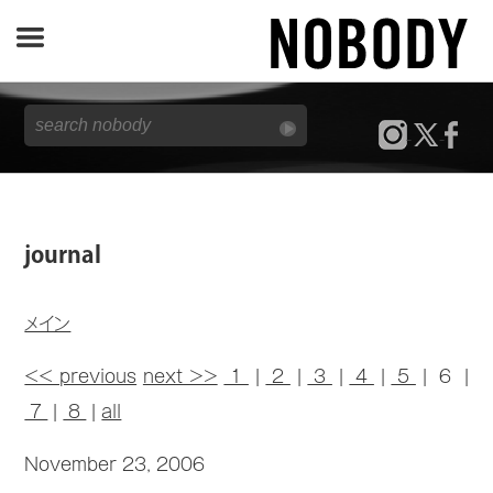
JOURNAL
SPECIAL
REPORT
journal
NOBODY STORE
メイン
<< previous
next >>
1
|
2
|
3
|
4
|
5
| 6 |
7
|
8
|
all
November 23, 2006