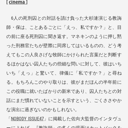
[
cinema
]
6人の死刑囚との対話を請け負った大杉漣演じる教誨
師・保は、ことあるごとに「えっ、私ですか？」と、目
の前に座る死刑囚に聞き返す。マネキンのように押し黙
った刑務官たちが壁際に同席してはいるものの、どう考
えてもこの人良さげな牧師にかけられた言葉だと判断す
るほかはない囚人たちの些細な問いに対して、彼はいち
いち「えっ」と驚いて、律儀に「私ですか？」と尋ね
る。もちろんこのやり取りは、彼がまだほんの半年前に
この役職に就いたばかりの新米であり、囚人たちとの対
話にまだ慣れていないことを示すという、ごくささやか
な演出に過ぎないのかもしれない。
「
NOBODY ISSUE47
」に掲載した佐向大監督のインタヴュ
ーによれば、『教誨師』の多くの場面はカットバックを