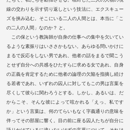
線の交わりを示す切り返しという技法に、エクスキュー
ズを挟み込む。そこにいる二人の人間とは、本当に「こ
の二人の人間」なのか？ と。
この保という教誨師が自身の仕事への集中を欠いてい
るような素振りはいささかもない。あらゆる問いかけに
まるで反応をしない男であれ、他者の話をまるで聞こう
とせず自分への共感をひたすらに求める女であれ、自身
の正義を肯定するために他者の論理の欠陥を指摘し続け
る若者であれ、いずれの囚人に対してもこの男は言葉を
尽くして彼らに関わろうとする。しかし、あるいは、だ
からこそ、そんな彼によって呟かれる「えっ、私です
か」という言葉は、何のてらいもなく字義通りの意味を
伴ってその部屋に響く。目の前に座る囚人たちが自分に
語りかけているに違いないはずの言葉について、それは