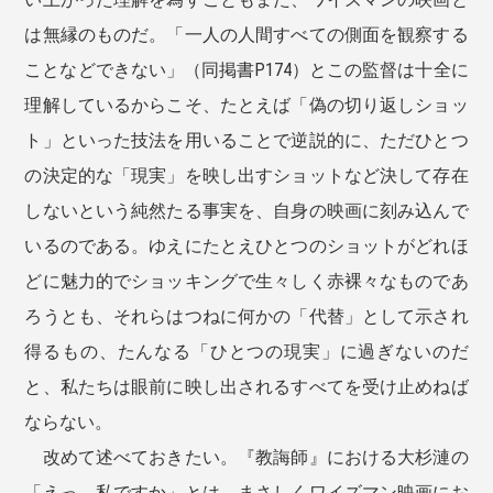
は無縁のものだ。「一人の人間すべての側面を観察する
ことなどできない」（同掲書P174）とこの監督は十全に
理解しているからこそ、たとえば「偽の切り返しショッ
ト」といった技法を用いることで逆説的に、ただひとつ
の決定的な「現実」を映し出すショットなど決して存在
しないという純然たる事実を、自身の映画に刻み込んで
いるのである。ゆえにたとえひとつのショットがどれほ
どに魅力的でショッキングで生々しく赤裸々なものであ
ろうとも、それらはつねに何かの「代替」として示され
得るもの、たんなる「ひとつの現実」に過ぎないのだ
と、私たちは眼前に映し出されるすべてを受け止めねば
ならない。
改めて述べておきたい。『教誨師』における大杉漣の
「えっ、私ですか」とは、まさしくワイズマン映画にお