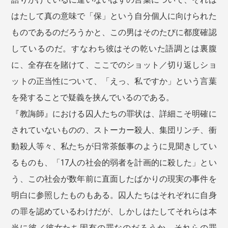
はたして真の意味で「保」という自分個人に向けられた
ものであるのだろうかと、この男はそのたびに都度確認
しているのだ。すなわち彼はその乾いた語調とは裏腹
に、全存在を賭けて、ここでのショット／切り返しショ
ットの正当性について、「えっ、私ですか」という言葉
を発することで疑義を挟んでいるのである。
『教誨師』における囚人たちの罪状は、詳細こそ明確に
されていないものの、ストーカー殺人、集団リンチ、衝
動殺人等々、私たちが日常茶飯事のように見聞きしてい
るものも、「17人の社会的弱者を計画的に殺した」とい
う、この社会が数年前に直面したばかりの現実の事件を
明白に参照したものもある。囚人たちはそれぞれに自身
の罪を認めているわけだが、しかしはたしてそれらは本
当に彼／彼女たち固有の罪なのだろうか。それらの罪