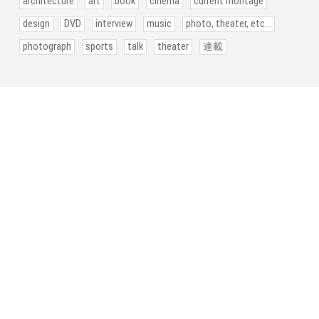
architecture
art
book
cinema
current montage
design
DVD
interview
music
photo, theater, etc...
photograph
sports
talk
theater
連載