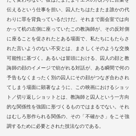
伝えるという仕事を担い、囚人たちはたまたま誰かの代
わりに罪を背負っているだけだ。それまで面会室では向
かって机の左側に座っていたこの教誨師が、その反対側
に座ることを促されたとある場面で、私たちにもたらさ
れた言いようのない不安とは、まさしくそのような交換
可能性に基づく。あるいは冒頭における、囚人の顔と教
誨師の顔のイメージで紡がれる対話が、ある瞬間で何の
予告もなくまったく別の囚人にその顔がつなぎ合わされ
てしまう場面に顕著なように、この映画におけるショッ
ト／切り返しショットとは、教誨師と囚人という一方向
的な関係性を強固に形づくるものではまるでない。それ
はむしろ形作られる関係の、その「不確かさ」をこそ強
調するために必要とされた技法なのである。