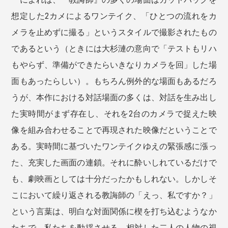
想定した2カメによるワンテイク、「ひとつの流れをカ
メラを止めずに撮る」というスタイルで撮影されたもの
であるという（ときには大杉漣の意向で「テストもリハ
もやらず、準備ができたらいきなりカメラを回」した場
面もあったらしい）。もちろん例外的な場面もあるだろ
うが、本作における対話場面の多くは、対話を生み出し
た実時間がまず存在し、それを2台のカメラで捉えた映
像を組み合わせることで再現された映像だということで
ある。実時間に基づいたワンテイクゆえの緊張感に漲っ
た、充実した画面の連鎖。それに酔いしれているだけで
も、劇映画としては十分だったかもしれない。しかしそ
こにおいて繰り返される教誨師の「えっ、私ですか？」
という言葉は、明白な対面関係に楔を打ち込むようなか
たちで、私たちを動揺させる。相対した二人の人物の視