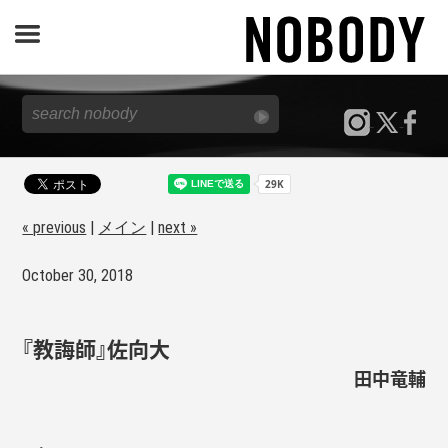
JOURNAL
SPECIAL
REPORT
« previous
|
メイン
|
next »
October 30, 2018
NOBODY STORE
『教誨師』佐向大
田中竜輔