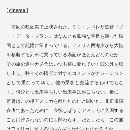
[
cinema
]
前回の映画祭で上映された、ミコ・レベレザ監督『ノ
ー・データ・プラン』はなんとも孤独な空気を纏った映
画として記憶に留まっている。アメリカ西海岸から大陸
を横断する列車に乗っている場面がほとんどなのだが、
その旅の道中カメラはいつも横に流れていく窓の外を映
し出し、時々その情景に対するコメントがナレーション
として重なってゆく。他の乗客と交流するわけでもな
く、何ひとつ出来事らしい出来事は起こらない。後に、
監督はこの後アメリカを離れたのだと聞いた。非正規滞
在者であったために、今後しばらくアメリカに入国する
ことは許されないのにも関わらず。だとしたら、この旅
はアメリカに留まる理由を探す旅だったのだろうか。