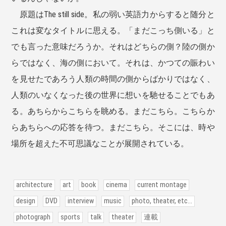
原題はThe still side。私の弱い英語力からすると随分と
これは変なタイトルに思える。「まだこっち側いる」と
でも言った意味だろうか。それはどちらの側？陸の側か
らではなく、海の側において。それは、かつての賑わい
を見せたであろう人類の時間の側からばかりではなく、
人類のいなくなった後の世界に想いを馳せることでもあ
る。あちらからこちらを眺める。まだこちら。こちらか
らあちらへの応答を待つ。まだこちら。そこには、時や
場所を超えた不可思議なことが展開されている。
architecture
art
book
cinema
current montage
design
DVD
interview
music
photo, theater, etc...
photograph
sports
talk
theater
連載