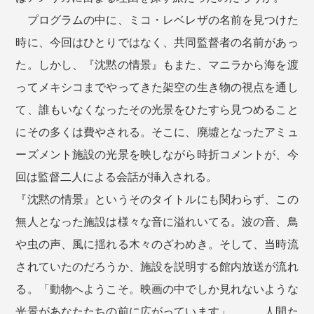
プログラムの中に、ミコ・レベレザの名前を見つけた
時に、今回はひとりではなく、共同監督者の名前があっ
た。しかし、『沈黙の情景』もまた、マニラから海を渡
ってメキシコまでやってきた架空の生き物の視点を通し
て、誰もいなくなったその光景をひたすら見つめること
にその多くは費やされる。そこに、廃墟となったアミュ
ーズメント施設の光景を映しながら時折コメントが、今
回は監督二人による会話が挿入される。
『沈黙の情景』というそのタイトルにも関わらず、この
無人となった施設は様々な音に溢れいてる。波の音、鳥
や虫の声、風に揺れる木々のざわめき。そして、当時流
されていたのだろうか、施設を説明する館内放送が流れ
る。「動物へようこそ。映画の中でしか見れないような
光景があなたたちの前に広がっています」。。。人間た