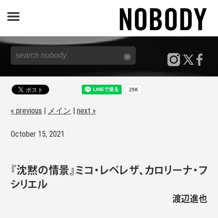
JOURNAL
SPECIAL
REPORT
« previous
|
メイン
|
next »
October 15, 2021
NOBODY STORE
『沈黙の情景』ミコ・レベレザ、カロリーナ・フ
シリエル
渡辺進也