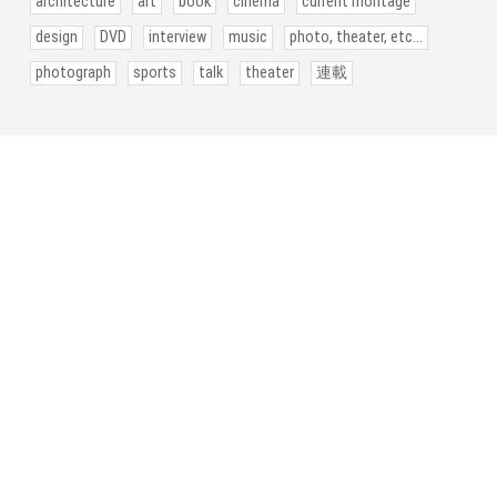
architecture
art
book
cinema
current montage
design
DVD
interview
music
photo, theater, etc...
photograph
sports
talk
theater
連載