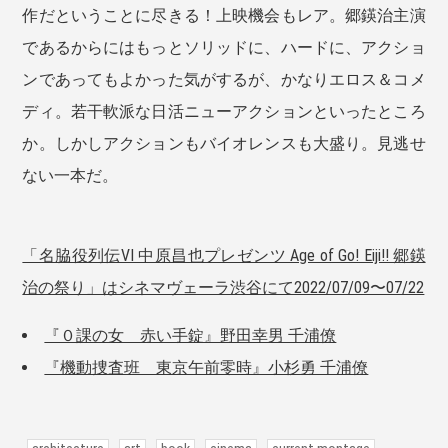
作だということに尽きる！上映機会もレア。郷鍈治主演
であるからにはもっとソリッドに、ハードに、アクショ
ンであってもよかった気がするが、かなりエロス＆コメ
ディ。若干軟派な日活ニューアクションといったところ
か。しかしアクションもバイオレンスも大盛り。見逃せ
ない一本だ。
「名脇役列伝VI 中原昌也プレゼンツ Age of Go! Eiji!! 郷鍈
治の祭り」はシネマヴェーラ渋谷にて2022/07/09〜07/22
『０課の女 赤い手錠』野田幸男 千浦僚
『機動捜査班 東京午前零時』小杉勇 千浦僚