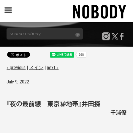
JOURNAL
SPECIAL
REPORT
« previous
|
メイン
|
next »
July 9, 2022
NOBODY STORE
『夜の最前線 東京㊙︎地帯』井田探
千浦僚