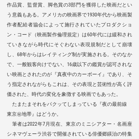
作品賞、監督賞、脚色賞の3部門を獲得した映画だとい
う意義もある。アメリカの映画界で1930年代から映画製
作者配給者協会によって施行されていたプロダクショ
ン・コード（映画製作倫理規定）は60年代には緩和され
ていきながら時代にそぐわない表現規制だとして崩壊
し、68年からはレイティング制が実施される。そのなか
で、一般観客向けでない、16歳以下の鑑賞が認可されな
い映画とされたのが『真夜中のカーボーイ』であり、そ
う指定されながらもこれは、その表現と芸術性が高く評
価された、時代の変化を象徴する映画でもあった。
たまたまそれをパクッてしまっている『夜の最前線
東京㊙︎地帯』はどうか。
筆者は2022年7月現在、東京のミニシアター・名画座
シネマヴェーラ渋谷で開催されている俳優郷鍈治の特集