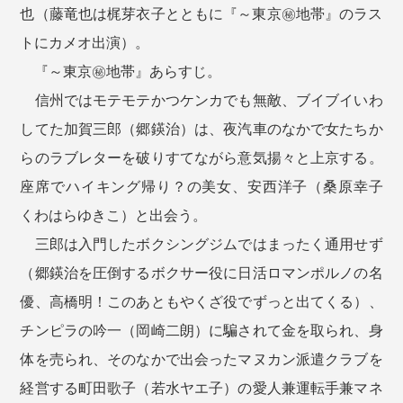
也（藤竜也は梶芽衣子とともに『～東京㊙︎地帯』のラス
トにカメオ出演）。
『～東京㊙︎地帯』あらすじ。
信州ではモテモテかつケンカでも無敵、ブイブイいわ
してた加賀三郎（郷鍈治）は、夜汽車のなかで女たちか
らのラブレターを破りすてながら意気揚々と上京する。
座席でハイキング帰り？の美女、安西洋子（桑原幸子
くわはらゆきこ）と出会う。
三郎は入門したボクシングジムではまったく通用せず
（郷鍈治を圧倒するボクサー役に日活ロマンポルノの名
優、高橋明！このあともやくざ役でずっと出てくる）、
チンピラの吟一（岡崎二朗）に騙されて金を取られ、身
体を売られ、そのなかで出会ったマヌカン派遣クラブを
経営する町田歌子（若水ヤエ子）の愛人兼運転手兼マネ