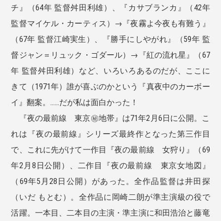
チ』（64年 監督舛田利雄）、『カサブランカ』（42年
監督マイケル・カーティス）→『夜霧よ今夜も有難う』
（67年 監督江崎実生）、『勝手にしやがれ』（59年 監
督ジャン＝リュック・ゴダール）→『紅の流れ星』（67
年 監督舛田利雄）など、いろいろあるのだが、ここに
きて（1971年）誰が喜ぶのかという『真夜中のカーボー
イ』翻案。......だが私は面白かった！
『夜の最前線 東京㊙︎地帯』は71年2月6日に公開。こ
れは『夜の最前線』シリーズ最終作となった第三作目
で、これに先がけて一作目『夜の最前線 女狩り』（69
年2月8日公開）、二作目『夜の最前線 東京女地図』
（69年5月28日公開）があった。全作品監督は井田探
（いだ もとむ）。全作品に岡崎二朗が準主演級の役で
活躍。一本目、二本目の主演・準主演に和田浩治と藤竜