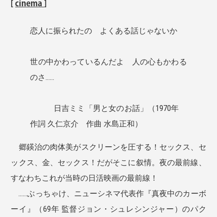
[
cinema
]
恋人に振られたの よくある話じゃないか
世の中かわっているんだよ 人の心もかわる
のさ......
日吉ミミ「男と女のお話」（1970年
作詞 久仁京介 作曲 水島正和）
郷鍈治の肉体美がスクリーンを圧する！セックス、セ
ックス、金、セックス！だがそこに叙情。夜の最前線、
すなわちこれが当時の日活映画の最前線！
......ぶっちゃけ、ニューシネマ代表作『真夜中のカーボ
ーイ』（69年 監督ジョン・シュレシンジャー）のパク