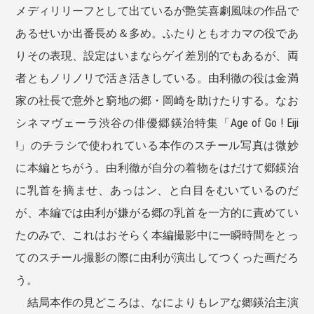
メディリリーフとして出ているが艶笑喜劇風味の作品で
あるせいか出番長め＆多め。ふたりともオカマの役であ
りその表現、設定はいまならゲイ差別的でもあるが、両
者ともノリノリで活き活きしている。由利徹の役は金満
家の社長で意外と窮地の郷・岡崎を助けたりする。なお
シネマヴェーラ渋谷の俳優郷鍈治特集「Age of Go ! Eiji
!」のチラシで使われている本作のスチール写真は微妙
に本編とちがう。由利徹が自分の着物をはだけて郷鍈治
に乳首を摘ませ、あっはン、と白目をむいているのだ
が、本編では由利が嫌がる郷の乳首を一方的に責めてい
たのみで、これはおそらく本編撮影中に一瞬時間をとっ
てのスチール撮影の際に由利が演出してつくった画だろ
う。
結局本作の見どころは、なによりもレアな郷鍈治主演