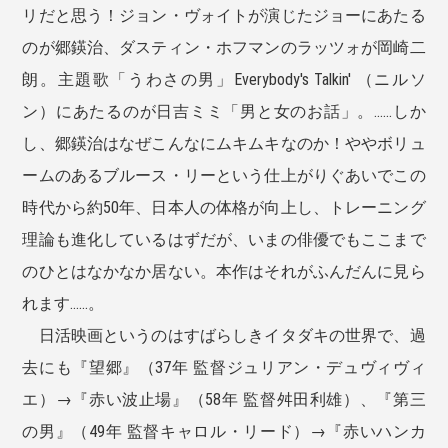
リだと思う！ジョン・ヴォイトが演じたジョーにあたる
のが郷鍈治、ダスティン・ホフマンのラッツォが岡崎二
朗。主題歌「うわさの男」Everybody's Talkin' （ニルソ
ン）にあたるのが日吉ミミ「男と女のお話」。......しか
し、郷鍈治はなぜこんなにムキムキなのか！ややボリュ
ームのあるブルース・リーという仕上がりぐあいでこの
時代から約50年、日本人の体格が向上し、トレーニング
理論も進化しているはずだが、いまの俳優でもここまで
のひとはなかなか居ない。本作はそれがふんだんに見ら
れます......。
日活映画というのはすばらしきイタダキの世界で、過
去にも『望郷』（37年 監督ジュリアン・デュヴィヴィ
エ）→『赤い波止場』（58年 監督舛田利雄）、『第三
の男』（49年 監督キャロル・リード）→『赤いハンカ