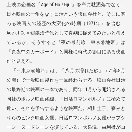
上映の企画名「Age of Go ! Eiji !」を単に駄洒落でなく、
日本映画の一角をなす日活という映画会社と、そこに関
わる映画人の経歴の大変化の時期（1971年）を含む、
Age of Go＝郷鍈治時代として真剣に捉えてみたいと考え
ているが、そうすると『夜の最前線 東京㊙︎地帯』は
『真夜中のカーボーイ』と同様に時代の節目にある映画
だと見える。
『～東京㊙︎地帯』は、『八月の濡れた砂』（71年8月
公開）で一般映画製作を一旦終わらせる、映画会社日活
の最終期の映画の一本であり、同年11月から開始される
同社のポルノ映画路線、「日活ロマンポルノ」に極めて
近い、それを予告するような映画だ。相川圭子、森みど
りらのピンク映画女優、日活ロマンポルノ女優がラブシ
ーン、ヌードシーンを演じている。大泉滉、由利徹がコ