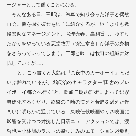
ージャーとして働くことになる。
そんなある日、三郎は、汽車で知り会った洋子と偶然
再会。職を探す彼女を歌子に紹介するが、歌子よりも数
段悪辣なマネージメント、管理売春、高利貸し、ゆすり
たかりをやっている悪党牧野（深江章喜）が洋子の身柄
をさらっていってしまう。三郎と吟一は牧野の組織に対
抗していくが......。
......と、こう書くと大筋は『真夜中のカーボーイ』とだ
いぶ離れているが、郷鍈治のキャラクター"田舎のプレ
イボーイ都会へ行く"と、岡崎二朗の詐術によって郷が
男娼化するくだり、終盤の岡崎の怯えと苦痛を湛えた佇
まいは明らかに通じている。東映任侠映画やくざ映画に
影響を受けつつ対抗した日活ニューアクションでは、渡
哲也や小林旭のラストの殴りこみのエモーション起爆剤