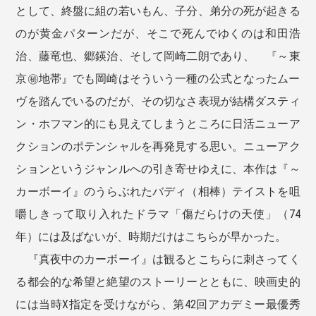
として、終盤に組の若いもん、子分、弟分の死が起きる
のが黄金パターンだが、そこで死んでゆくのは和田浩
治、藤竜也、郷鍈治、そして岡崎二朗であり、 『～東
京㊙︎地帯』でも岡崎はそういう一種の公式となったムー
ヴを踏んでいるのだが、その切なさ表現が結構ダスティ
ン・ホフマン的にも見えてしまうところに日活ニューア
クションのポテンシャルを再発見する思い。ニューアク
ションというジャンルへの引き寄せゆえに、本作は『～
カーボーイ』のうらぶれたバディ（相棒）テイストを咀
嚼しきって取り入れたドラマ「傷だらけの天使」（74
年）には及ばないが、時期だけはこちらが早かった。
『真夜中のカーボーイ』は観るとこちらに刺さってく
る都会的な希望と絶望のストーリーとともに、映画史的
には当時X指定を受けながら、第42回アカデミー最優秀