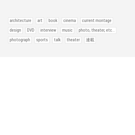
architecture
art
book
cinema
current montage
design
DVD
interview
music
photo, theater, etc...
photograph
sports
talk
theater
連載