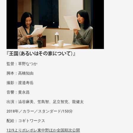
『王国（あるいはその家について）』
監督：草野なつか
脚本：高橋知由
撮影：渡邉寿岳
音響：黄永昌
出演：澁谷麻美、笠島智、足立智充、龍健太
2018年／カラー／スタンダード/150分
配給：コギトワークス
12/9よりポレポレ東中野ほか全国順次公開