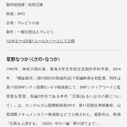
製作総指揮：松田正隆
助成：AFF2
企画：マレビトの会
製作：一般社団法人マレビト
12/9(土)〜22(金) ユーロスペースにて公開
草野なつか（くさの・なつか）
1985年、神奈川県出身。東海大学文学部文芸創作学科卒業。2014
年、『螺旋銀河』(第10回CO2助成作品)で長編映画を初監督。同作は
第11回SKIPシティ国際Dシネマ映画祭にて、SKIPシティアワードと監
督賞を受賞。長編2作目である本作『王国(あるいはその家につい
て）』は、ロッテルダム国際映画祭2019、第11回恵比寿映像祭、山
形国際ドキュメンタリー映画祭などで上映された。最新作は、映画
『広島を上演する』（2023）中の一編「夢の涯てまで」。