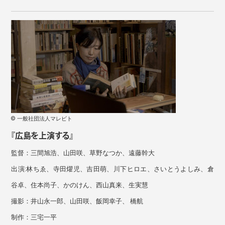
© 一般社団法人マレビト
『広島を上演する』
監督：三間旭浩、山田咲、草野なつか、遠藤幹大
出演:林ちゑ、寺田燿児、吉田萌、川下ヒロエ、さいとうよしみ、倉
谷卓、住本尚子、かのけん、西山真来、生実慧
撮影：井山永一郎、山田咲、飯岡幸子、 橋航
制作：三宅一平