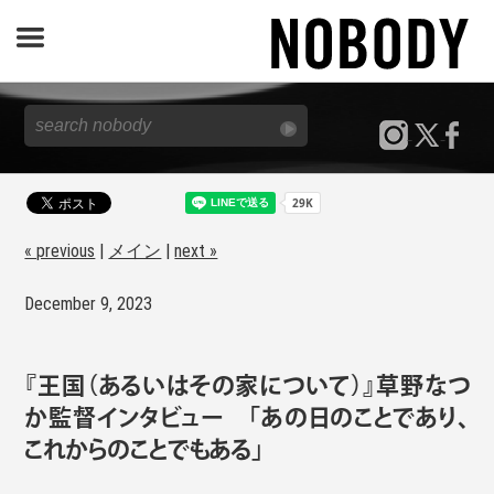
JOURNAL
SPECIAL
REPORT
« previous
|
メイン
|
next »
December 9, 2023
NOBODY STORE
『王国（あるいはその家について）』草野なつ
か監督インタビュー 「あの日のことであり、
これからのことでもある」