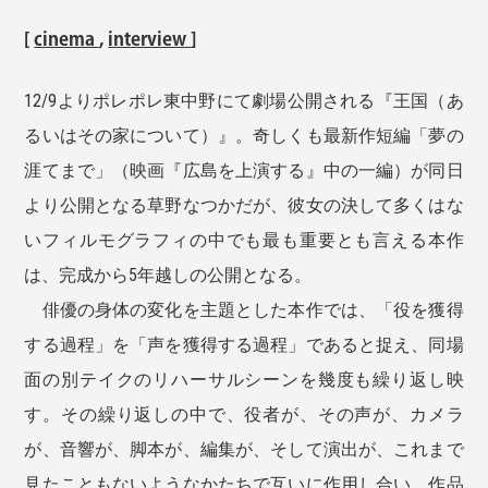
[
cinema
,
interview
]
12/9よりポレポレ東中野にて劇場公開される『王国（あ
るいはその家について）』。奇しくも最新作短編「夢の
涯てまで」（映画『広島を上演する』中の一編）が同日
より公開となる草野なつかだが、彼女の決して多くはな
いフィルモグラフィの中でも最も重要とも言える本作
は、完成から5年越しの公開となる。
俳優の身体の変化を主題とした本作では、「役を獲得
する過程」を「声を獲得する過程」であると捉え、同場
面の別テイクのリハーサルシーンを幾度も繰り返し映
す。その繰り返しの中で、役者が、その声が、カメラ
が、音響が、脚本が、編集が、そして演出が、これまで
見たこともないようなかたちで互いに作用し合い、作品