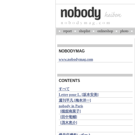
report
shoplist
onlineshop
photo
NOBODYMAG
www.nobodymag.com
CONTENTS
すべて
Lettre pour L. [坂本安美]
週刊平凡 [梅本洋一]
nobody in Paris
[槻舘南菜子]
[田中竜輔]
[茂木恵介]
爆音収穫祭レポート