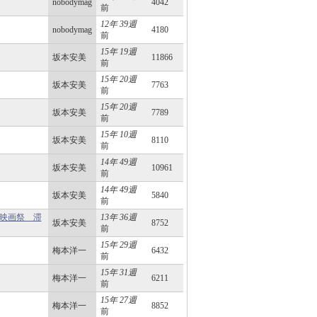
nobodymag
4042
前
12年 39週
nobodymag
4180
前
15年 19週
坂本安美
11866
前
15年 20週
坂本安美
7763
前
15年 20週
坂本安美
7789
前
15年 10週
坂本安美
8110
前
14年 49週
坂本安美
10961
前
14年 49週
坂本安美
5840
前
ノ映画祭 滞
13年 36週
坂本安美
8752
前
15年 29週
梅本洋一
6432
前
15年 31週
梅本洋一
6211
前
15年 27週
梅本洋一
8852
前