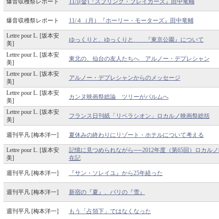
爆音収穫祭レポート
11/1(金)『スプリング・ブレイカーズ』田中竜輔
爆音収穫祭レポート
11/４（月）『ホーリー・モーターズ』田中竜輔
Lettre pour L. [坂本安
ゆっくりと、ゆっくりと 『東京公園』について
美]
Lettre pour L. [坂本安
東北の、仙台の友人たちへ アルノー・デプレシャン
美]
Lettre pour L. [坂本安
アルノー・デプレシャンからのメッセージ
美]
Lettre pour L. [坂本安
カンヌ映画祭総論 ツリーがパルムへ
美]
Lettre pour L. [坂本安
フランス日刊紙「リベラシオン」ロカルノ映画祭総括
美]
週刊平凡 [梅本洋一]
夏休みの終わりにリゾート・ホテルについて考える
Lettre pour L. [坂本安
記憶に見つめられながら──2012年度（第65回）ロカル
美]
在記
週刊平凡 [梅本洋一]
『サン・ソレイユ』から25年経った
週刊平凡 [梅本洋一]
新宿の『夏』、パリの『雪』
週刊平凡 [梅本洋一]
もう「占領下」ではなくなった