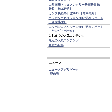
山形国際ドキュメンタリー映画祭日誌
2013［結城秀勇］
カンヌ映画祭日誌2013 ［高木佑介］
ニッポンコネクション2012 滞在レポート
［隈元博樹］
ニッポンコネクション2011 滞在レポート
［ヤング・ポール］
これまでの人気コンテンツ
最近の人気コンテンツ
最近の記事
ニュース
ニュースアグリゲータ
配信元