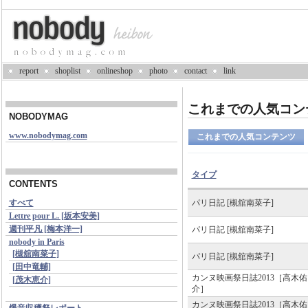
report
shoplist
onlineshop
photo
contact
link
これまでの人気コン
NOBODYMAG
www.nobodymag.com
これまでの人気コンテンツ
タイプ
CONTENTS
すべて
パリ日記 [槻舘南菜子]
Lettre pour L. [坂本安美]
週刊平凡 [梅本洋一]
パリ日記 [槻舘南菜子]
nobody in Paris
[槻舘南菜子]
パリ日記 [槻舘南菜子]
[田中竜輔]
カンヌ映画祭日誌2013［高木佑
[茂木恵介]
介］
カンヌ映画祭日誌2013［高木佑
爆音収穫祭レポート