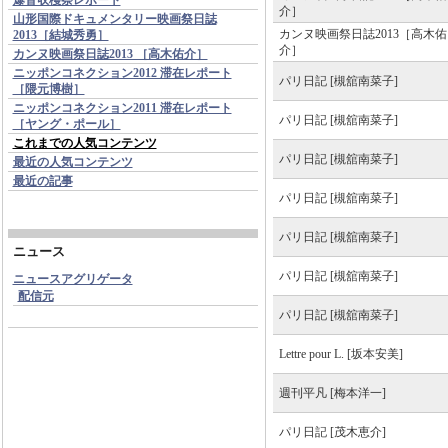
介］
山形国際ドキュメンタリー映画祭日誌
カンヌ映画祭日誌2013［高木佑
2013［結城秀勇］
介］
カンヌ映画祭日誌2013 ［高木佑介］
ニッポンコネクション2012 滞在レポート
パリ日記 [槻舘南菜子]
［隈元博樹］
ニッポンコネクション2011 滞在レポート
パリ日記 [槻舘南菜子]
［ヤング・ポール］
これまでの人気コンテンツ
パリ日記 [槻舘南菜子]
最近の人気コンテンツ
最近の記事
パリ日記 [槻舘南菜子]
パリ日記 [槻舘南菜子]
ニュース
パリ日記 [槻舘南菜子]
ニュースアグリゲータ
配信元
パリ日記 [槻舘南菜子]
Lettre pour L. [坂本安美]
週刊平凡 [梅本洋一]
パリ日記 [茂木恵介]