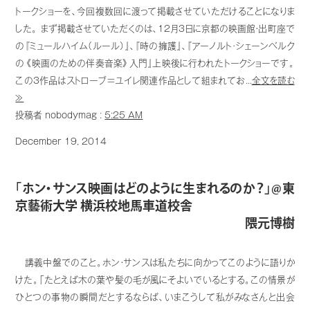
トークショーを、今回複数回に渡って掲載させていただけることになりま
した。 まず掲載させていただくのは、12月3日に京都の映画館・出町座で
の『ミュールハイム（ルール）』、『時の擁護』、『アーノルト･シェーンベルク
の《映画のための伴奏音楽》入門』上映後に行われたトークショーです。
この3作品はストローブ＝ユイレ関連作品として組まれてお...
全文を読む
≫
投稿者 nobodymag :
5:25 AM
December 19, 2014
「ホン・サンス映画はどのように生まれるのか？」@東
京藝術大学 横浜校地馬車道校舎
隈元博樹
講義中盤でのこと。ホン・サンスは私たちに向かってこのように語りか
けた。「たとえば木の葉や髪の毛が風にそよいでいるとする。この情景が
ひとつの事物の瞬間だとするならば、いまこうして私がみなさんと出会