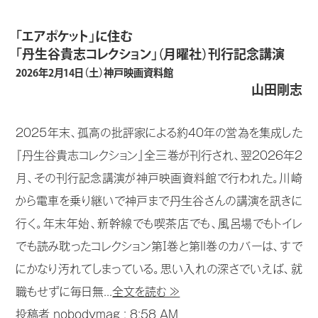
「エアポケット」に住む
「丹生谷貴志コレクション」（月曜社）刊行記念講演
2026年2月14日（土）神戸映画資料館
山田剛志
2025年末、孤高の批評家による約40年の営為を集成した
『丹生谷貴志コレクション』全三巻が刊行され、翌2026年2
月、その刊行記念講演が神戸映画資料館で行われた。川崎
から電車を乗り継いで神戸まで丹生谷さんの講演を訊きに
行く。年末年始、新幹線でも喫茶店でも、風呂場でもトイレ
でも読み耽ったコレクション第Ⅰ巻と第II巻のカバーは、すで
にかなり汚れてしまっている。思い入れの深さでいえば、就
職もせずに毎日無...
全文を読む ≫
投稿者 nobodymag :
8:58 AM