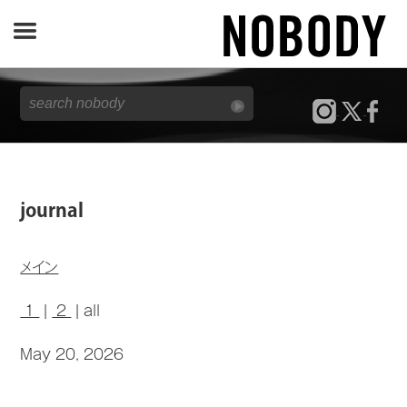
JOURNAL
SPECIAL
REPORT
journal
NOBODY STORE
メイン
1
|
2
| all
May 20, 2026