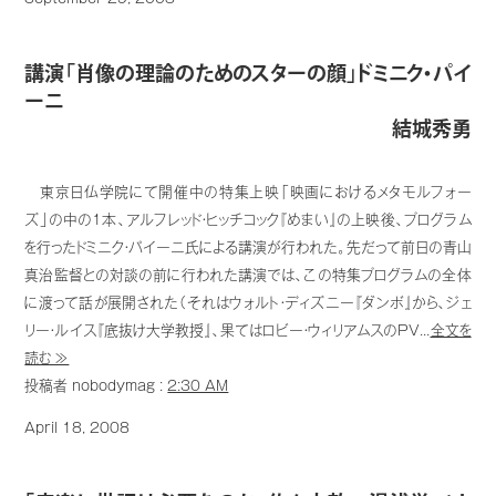
講演「肖像の理論のためのスターの顔」ドミニク・パイ
ーニ
結城秀勇
東京日仏学院にて開催中の特集上映「映画におけるメタモルフォー
ズ」の中の1本、アルフレッド・ヒッチコック『めまい』の上映後、プログラム
を行ったドミニク・パイーニ氏による講演が行われた。先だって前日の青山
真治監督との対談の前に行われた講演では、この特集プログラムの全体
に渡って話が展開された（それはウォルト・ディズニー『ダンボ』から、ジェ
リー・ルイス『底抜け大学教授』、果てはロビー・ウィリアムスのPV...
全文を
読む ≫
投稿者 nobodymag :
2:30 AM
April 18, 2008