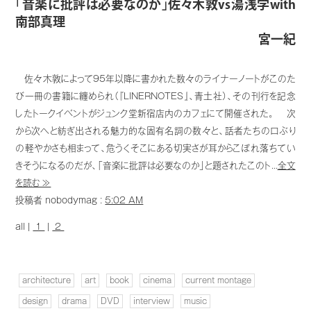
「音楽に批評は必要なのか」佐々木敦vs湯浅学with
南部真理
宮一紀
佐々木敦によって95年以降に書かれた数々のライナーノートがこのた
び一冊の書籍に纏められ（『LINERNOTES』、青土社）、その刊行を記念
したトークイベントがジュンク堂新宿店内のカフェにて開催された。 次
から次へと紡ぎ出される魅力的な固有名詞の数々と、話者たちの口ぶり
の軽やかさも相まって、危うくそこにある切実さが耳からこぼれ落ちてい
きそうになるのだが、「音楽に批評は必要なのか」と題されたこのト...
全文
を読む ≫
投稿者 nobodymag :
5:02 AM
all |
1
|
2
architecture
art
book
cinema
current montage
design
drama
DVD
interview
music