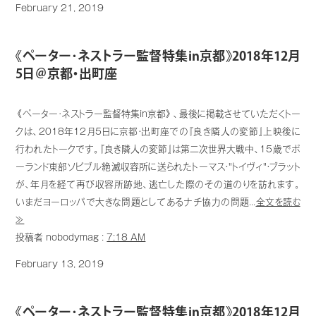
February 21, 2019
《ペーター･ネストラー監督特集in京都》2018年12月
5日＠京都・出町座
《ペーター･ネストラー監督特集in京都》、最後に掲載させていただくトー
クは、2018年12月5日に京都・出町座での『良き隣人の変節』上映後に
行われたトークです。『良き隣人の変節』は第二次世界大戦中、15歳でポ
ーランド東部ソビブル絶滅収容所に送られたトーマス・"トイヴィ"・ブラット
が、年月を経て再び収容所跡地、逃亡した際のその道のりを訪れます。
いまだヨーロッパで大きな問題としてあるナチ協力の問題...
全文を読む
≫
投稿者 nobodymag :
7:18 AM
February 13, 2019
《ペーター･ネストラー監督特集in京都》2018年12月