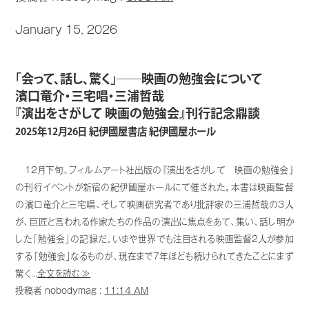
January 15, 2026
「会って、話し、驚く」──映画の勉強会について
濱口竜介・三宅唱・三浦哲哉
『演出をさがして 映画の勉強会』刊行記念鼎談
2025年12月26日 紀伊國屋書店 紀伊國屋ホール
12月下旬、フィルムアート社出版の『演出をさがして 映画の勉強会』
の刊行イベントが新宿の紀伊國屋ホールにて催された。本書は映画監督
の濱口竜介と三宅唱、そして映画研究者であり批評家の三浦哲哉の3人
が、巨匠と言われる作家たちの作品の演出に焦点をあて、集い、話し明か
した「勉強会」の記録だ。いまや世界でも注目される映画監督2人が参加
する「勉強会」なるものが、現在まで7年ほども続けられてきたことにまず
驚く...
全文を読む ≫
投稿者 nobodymag :
11:14 AM