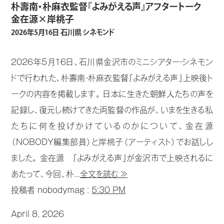
朴壽南・朴麻衣監督『よみがえる声』アフタートーク
金在源×岸桃子
2026年5月16日 石川県 シネモンド
2026年5月16日、石川県金沢市のミニシアター・シネモン
ドで行われた、朴壽南・朴麻衣監督『よみがえる声』上映後ト
ークの内容を掲載します。 日本に生きた朝鮮人たちの声を
記録し、復元し続けてきた両監督の作品が、いまを生きる私
たちに何を投げかけているのかについて、金在源
（NOBODY編集部員）と岸桃子（アーティスト）でお話しし
ました。 金在源 『よみがえる声』が金沢市で上映されるに
あたって、今回、朴...
全文を読む ≫
投稿者 nobodymag :
5:30 PM
April 8, 2026