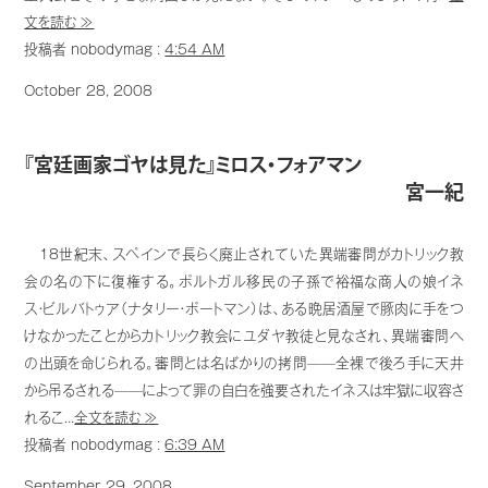
文を読む ≫
投稿者 nobodymag :
4:54 AM
October 28, 2008
『宮廷画家ゴヤは見た』ミロス・フォアマン
宮一紀
18世紀末、スペインで長らく廃止されていた異端審問がカトリック教
会の名の下に復権する。ポルトガル移民の子孫で裕福な商人の娘イネ
ス・ビルバトゥア（ナタリー・ポートマン）は、ある晩居酒屋で豚肉に手をつ
けなかったことからカトリック教会にユダヤ教徒と見なされ、異端審問へ
の出頭を命じられる。審問とは名ばかりの拷問——全裸で後ろ手に天井
から吊るされる——によって罪の自白を強要されたイネスは牢獄に収容さ
れるこ...
全文を読む ≫
投稿者 nobodymag :
6:39 AM
September 29, 2008