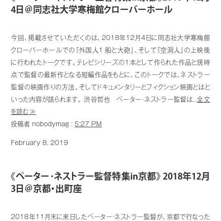
4日＠同志社大学寒梅館クローバーホール
今回、掲載させていただくのは、2018年12月4日に同志社大学寒梅館
クローバーホールでの『外国人1 船と大砲』、そして『空洞人』の上映後
に行われたトークです。テレビシリーズの1本として作られた作品と現時
点で監督の最新作となる短編作品をもとに、このトークでは、ネストラー
監督の映画作りの方法、そしてドキュメンタリーとフィクション映画とはと
いった内容が語られます。 渋谷哲也 ペーター･ネストラー監督は...
全文
を読む ≫
投稿者 nobodymag :
5:27 PM
February 8, 2019
《ペーター･ネストラー監督特集in京都》 2018年12月
3日＠京都・出町座
2018年11月末に来日したペーター・ネストラー監督が、京都で行なった