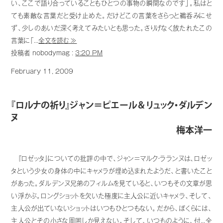
い、ここで語り合っていることもひとつの事物の瞬間なのです」。私はと
ても素敵な言葉だと受け止めた。だけどこの言葉をさらっと鵜呑みにせ
ず、少しのあいだ深く考えてみたいとも思った。さりげなく放たれたこの
言葉に「...
全文を読む ≫
投稿者 nobodymag :
3:20 PM
February 11, 2009
『ロルナの祈り』ジャン＝ピエール＆リュック・ダルデン
ヌ
梅本洋一
『ロゼッタ』についての批評の中で、ジャン＝マルク・ラランヌは、ロゼッ
タという少女の身体の中にキャメラが埋め込まれたようだ、と書いたこと
があった。ダルデンヌ兄弟のフィルムを見ていると、いつもその文章が思
い浮かぶ。ロングショットを欠いた極度に主人公に近いキャメラ、そして、
主人公が出ていないショットはいつもひとつもない。だから、ぼくらには、
主人公とその小さな周囲しか見えない。そして、いつものように、付...
全