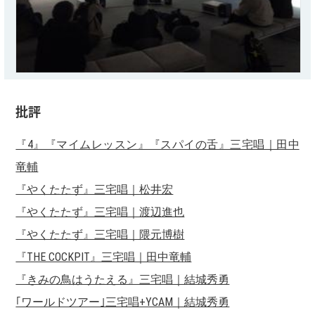
批評
『4』『マイムレッスン』『スパイの舌』三宅唱｜田中
竜輔
『やくたたず』三宅唱｜松井宏
『やくたたず』三宅唱｜渡辺進也
『やくたたず』三宅唱｜隈元博樹
『THE COCKPIT』三宅唱｜田中竜輔
『きみの鳥はうたえる』三宅唱｜結城秀勇
｢ワールドツアー｣三宅唱+YCAM｜結城秀勇