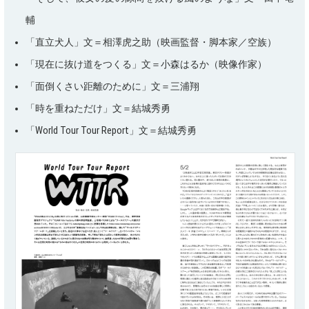
輔
「直立犬人」文＝相澤虎之助（映画監督・脚本家／空族）
「現在に抜け道をつくる」文＝小森はるか（映像作家）
「面倒くさい距離のために」文＝三浦翔
「時を重ねただけ」文＝結城秀勇
「World Tour Tour Report」文＝結城秀勇