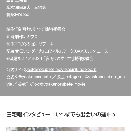
監督：三宅唱
脚本：和田清人 三宅唱
音楽：Hi'Spec
製作：「夜明けのすべて」製作委員会
企画・制作：ホリプロ
制作プロダクション：ザフール
配給・宣伝：バンダイナムコフィルムワークス=アスミック・エース
©瀬尾まいこ／2024 「夜明けのすべて」製作委員会
公式サイト：
yoakenosubete-movie.asmik-ace.co.jp
公式X：
@yoakenosubete
／ 公式Instagram：
@yoakenosubete_mo
vie
／ 公式TikTok：
@yoakenosubete_movie
三宅唱インタビュー いつまでも出会いの途中