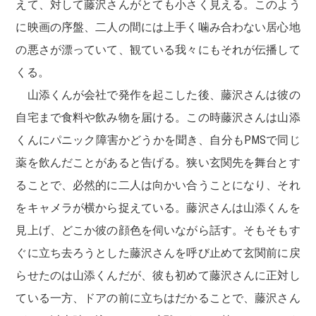
えて、対して藤沢さんがとても小さく見える。このよう
に映画の序盤、二人の間には上手く噛み合わない居心地
の悪さが漂っていて、観ている我々にもそれが伝播して
くる。
山添くんが会社で発作を起こした後、藤沢さんは彼の
自宅まで食料や飲み物を届ける。この時藤沢さんは山添
くんにパニック障害かどうかを聞き、自分もPMSで同じ
薬を飲んだことがあると告げる。狭い玄関先を舞台とす
ることで、必然的に二人は向かい合うことになり、それ
をキャメラが横から捉えている。藤沢さんは山添くんを
見上げ、どこか彼の顔色を伺いながら話す。そもそもす
ぐに立ち去ろうとした藤沢さんを呼び止めて玄関前に戻
らせたのは山添くんだが、彼も初めて藤沢さんに正対し
ている一方、ドアの前に立ちはだかることで、藤沢さん