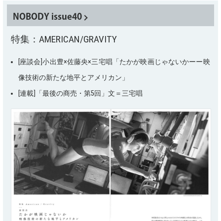
NOBODY issue40
特集：AMERICAN/GRAVITY
[座談会]小出豊×佐藤央×三宅唱「たかが映画じゃないかーー映
像技術の新たな地平とアメリカン」
[連載]「最後の商売・第5回」文＝三宅唱