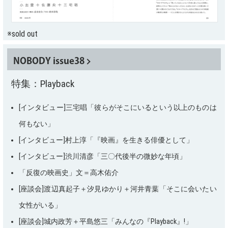
※sold out
NOBODY issue38
特集：Playback
[インタビュー]三宅唱「彼らがそこにいるという以上のものは
何もない」
[インタビュー]村上淳「『映画』を生きる俳優として」
[インタビュー]渋川清彦「三〇代後半の微妙な年頃」
「反復の映画史」文＝高木佑介
[座談会]渡辺真起子＋汐見ゆかり＋河井青葉「そこに会いたい
女性がいる」
[座談会]城内政芳＋平島悠三「みんなの『Playback』!」