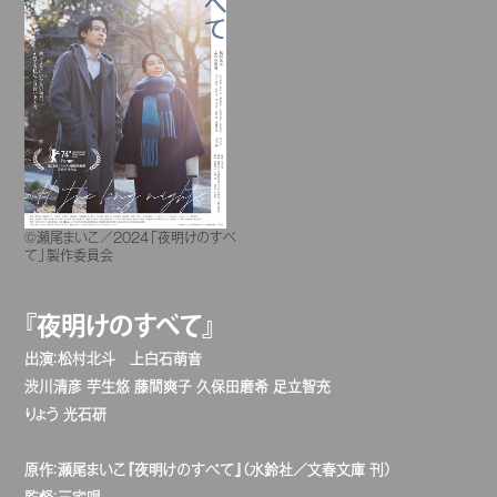
©瀬尾まいこ／2024「夜明けのすべ
て」製作委員会
『夜明けのすべて』
出演：松村北斗 上白石萌音
渋川清彦 芋生悠 藤間爽子 久保田磨希 足立智充
りょう 光石研
原作：瀬尾まいこ『夜明けのすべて』（水鈴社／文春文庫 刊）