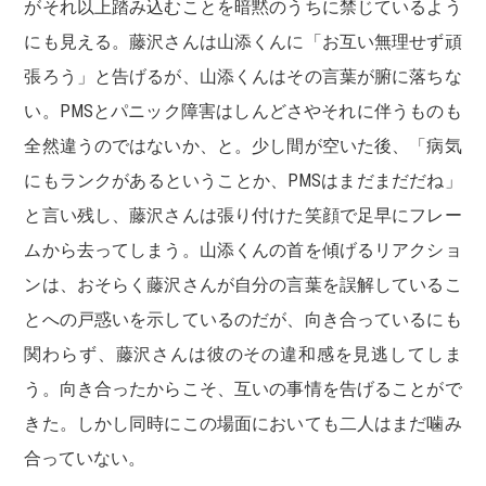
がそれ以上踏み込むことを暗黙のうちに禁じているよう
にも見える。藤沢さんは山添くんに「お互い無理せず頑
張ろう」と告げるが、山添くんはその言葉が腑に落ちな
い。PMSとパニック障害はしんどさやそれに伴うものも
全然違うのではないか、と。少し間が空いた後、「病気
にもランクがあるということか、PMSはまだまだだね」
と言い残し、藤沢さんは張り付けた笑顔で足早にフレー
ムから去ってしまう。山添くんの首を傾げるリアクショ
ンは、おそらく藤沢さんが自分の言葉を誤解しているこ
とへの戸惑いを示しているのだが、向き合っているにも
関わらず、藤沢さんは彼のその違和感を見逃してしま
う。向き合ったからこそ、互いの事情を告げることがで
きた。しかし同時にこの場面においても二人はまだ噛み
合っていない。