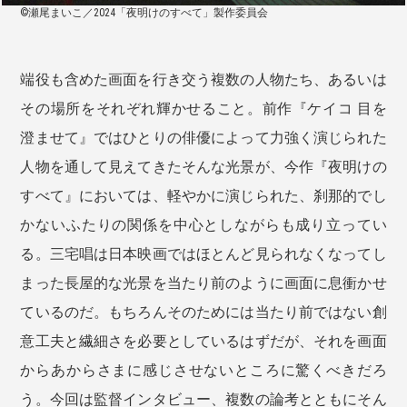
©瀬尾まいこ／2024「夜明けのすべて」製作委員会
端役も含めた画面を行き交う複数の人物たち、あるいは
その場所をそれぞれ輝かせること。前作『ケイコ 目を
澄ませて』ではひとりの俳優によって力強く演じられた
人物を通して見えてきたそんな光景が、今作『夜明けの
すべて』においては、軽やかに演じられた、刹那的でし
かないふたりの関係を中心としながらも成り立ってい
る。三宅唱は日本映画ではほとんど見られなくなってし
まった長屋的な光景を当たり前のように画面に息衝かせ
ているのだ。もちろんそのためには当たり前ではない創
意工夫と繊細さを必要としているはずだが、それを画面
からあからさまに感じさせないところに驚くべきだろ
う。今回は監督インタビュー、複数の論考とともにそん