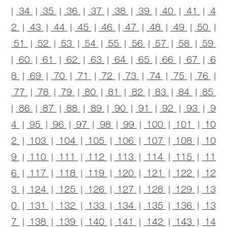
|
34
|
35
|
36
|
37
|
38
|
39
|
40
|
41
|
4
2
|
43
|
44
|
45
|
46
|
47
|
48
|
49
|
50
|
51
|
52
|
53
|
54
|
55
|
56
|
57
|
58
|
59
|
60
|
61
|
62
|
63
|
64
|
65
|
66
|
67
|
6
8
|
69
|
70
|
71
|
72
|
73
|
74
|
75
|
76
|
77
|
78
|
79
|
80
|
81
|
82
|
83
|
84
|
85
|
86
|
87
|
88
|
89
|
90
|
91
|
92
|
93
|
9
4
|
95
|
96
|
97
|
98
|
99
|
100
|
101
|
10
2
|
103
|
104
|
105
|
106
|
107
|
108
|
10
9
|
110
|
111
|
112
|
113
|
114
|
115
|
11
6
|
117
|
118
|
119
|
120
|
121
|
122
|
12
3
|
124
|
125
|
126
|
127
|
128
|
129
|
13
0
|
131
|
132
|
133
|
134
|
135
|
136
|
13
7
|
138
|
139
|
140
|
141
|
142
|
143
|
14