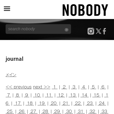
JOURNAL
SPECIAL
REPORT
journal
NOBODY STORE
メイン
<< previous
next >>
1
|
2
|
3
|
4
|
5
|
6
|
7
|
8
|
9
|
10
|
11
|
12
|
13
|
14
|
15
|
1
6
|
17
|
18
|
19
|
20
|
21
|
22
|
23
|
24
|
25
|
26
|
27
|
28
|
29
|
30
|
31
|
32
|
33