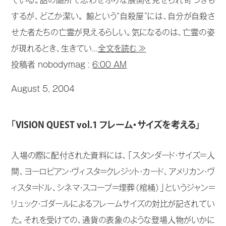
ている。話の随所で思わせぶりな展開を見せられ苛つきも
するが、どこか潔い。 鯨という“自殺屋”には、自分が自殺さ
せた者たちの亡霊が見えるらしい。気になるのは、亡霊の姿
が現れるとき、生きてい...
全文を読む ≫
投稿者 nobodymag :
6:00 AM
August 5, 2004
「VISION QUEST vol.1 フレーム・サイズを考える」
入場の際に配付された資料には、「スタンダード・サイズ＝人
間、ヨーロピアン・ヴィスタ＝クレジット・カード、アメリカン・ヴ
ィスタ＝ドル、シネマ・スコープ＝埋葬（棺桶）」というジャン＝
リュック・ゴダールによるフレームサイズの対比が記されてい
た。それを受けての、通貨の表象のような登場人物がいかに