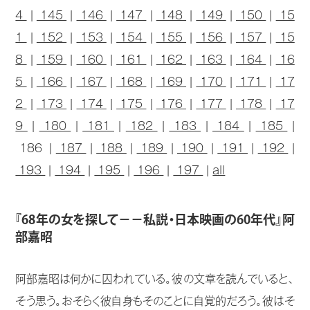
4
|
145
|
146
|
147
|
148
|
149
|
150
|
15
1
|
152
|
153
|
154
|
155
|
156
|
157
|
15
8
|
159
|
160
|
161
|
162
|
163
|
164
|
16
5
|
166
|
167
|
168
|
169
|
170
|
171
|
17
2
|
173
|
174
|
175
|
176
|
177
|
178
|
17
9
|
180
|
181
|
182
|
183
|
184
|
185
|
186 |
187
|
188
|
189
|
190
|
191
|
192
|
193
|
194
|
195
|
196
|
197
|
all
『68年の女を探して−−私説・日本映画の60年代』阿
部嘉昭
阿部嘉昭は何かに囚われている。彼の文章を読んでいると、
そう思う。おそらく彼自身もそのことに自覚的だろう。彼はそ