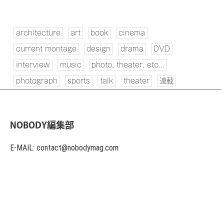
architecture
art
book
cinema
current montage
design
drama
DVD
interview
music
photo, theater, etc...
photograph
sports
talk
theater
連載
NOBODY編集部
E-MAIL: contact@nobodymag.com