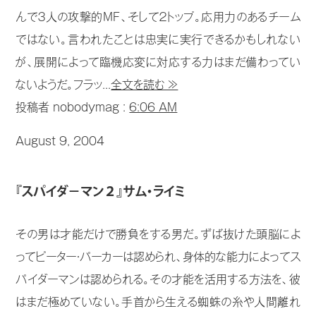
んで３人の攻撃的ＭＦ、そして２トップ。応用力のあるチーム
ではない。言われたことは忠実に実行できるかもしれない
が、展開によって臨機応変に対応する力はまだ備わってい
ないようだ。フラッ...
全文を読む ≫
投稿者 nobodymag :
6:06 AM
August 9, 2004
『スパイダ−マン２』サム・ライミ
その男は才能だけで勝負をする男だ。ずば抜けた頭脳によ
ってピーター・パーカーは認められ、身体的な能力によってス
パイダーマンは認められる。その才能を活用する方法を、彼
はまだ極めていない。手首から生える蜘蛛の糸や人間離れ