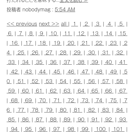
打たれることを意味する...
全文を読む ≫
投稿者 nobodymag :
5:54 AM
<< previous
next >>
all
|
1
|
2
|
3
|
4
|
5
|
6
|
7
|
8
|
9
|
10
|
11
|
12
|
13
|
14
|
15
|
16
|
17
|
18
|
19
|
20
|
21
|
22
|
23
|
2
4
|
25
|
26
|
27
|
28
|
29
|
30
|
31
|
32
|
33
|
34
|
35
|
36
|
37
|
38
|
39
|
40
|
41
|
42
|
43
|
44
|
45
|
46
|
47
|
48
|
49
|
5
0
|
51
|
52
|
53
|
54
|
55
|
56
|
57
|
58
|
59
|
60
|
61
|
62
|
63
|
64
|
65
|
66
|
67
|
68
|
69
|
70
|
71
|
72
|
73
|
74
|
75
|
7
6
|
77
|
78
|
79
|
80
|
81
|
82
|
83
|
84
|
85
|
86
|
87
|
88
|
89
|
90
|
91
|
92
|
93
|
94
|
95
|
96
|
97
|
98
|
99
|
100
|
101
|