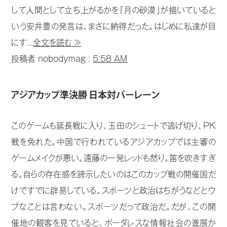
して人間として立ち上がるかを『月の砂漠』が描いていると
いう安井豊の発言は、まさに納得だった。はじめに私達が目
にす...
全文を読む ≫
投稿者 nobodymag :
5:58 AM
アジアカップ準決勝 日本対バーレーン
このゲームも延長戦に入り、玉田のシュートで逃げ切り、PK
戦を免れた。中国で行われているアジアカップでは主審の
ゲームメイクが悪い。遠藤の一発レッドも然り。笛を吹きすぎ
る。自らの存在感を誇示したいのはこのカップ戦の開催国だ
けですでに辟易している。スポーツと政治はちがうなどとウ
ブなことは言わない。スポーツだって政治だ。だが、この開
催地の観客を見ていると、ボーダレスな情報社会の進展か