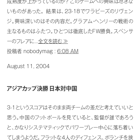
成熟度が上がっているのか？ このゲームへの興味は尽きな
いものがあった。 結果は、23-18でワラビーズのリヴェン
ジ。興味深いのはその内容だ。グラアム・ヘンリーの戦術の
主なるものはふたつ。ひとつは徹底したＦＷ勝負。スペンサ
ーのフレアに...
全文を読む ≫
投稿者 nobodymag :
6:08 AM
August 11, 2004
アジアカップ決勝 日本対中国
3-1というスコアはそのまま両チームの差だと考えていいと
思う。中国のフットボールを見ていると、監督が誰であろう
と、かなりシステマティックでパワープレー中心に落ち着い
てしまうようだ。フラットな４人のディフェンス、ボランチを挟