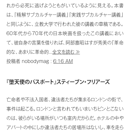
れから必死に逃げようともがいているように見える。本書
は、『精解サブカルチャー講義』『実践サブカルチャー講義』
と同じように、立教大学で行われた彼の講義の草稿である。
60年代から70年代の日本映画を扱ったこの講義におい
て、彼自身の言葉を借りれば、阿部嘉昭はすが秀美の『革命
的な、あまりに革命的...
全文を読む ≫
投稿者 nobodymag :
6:16 AM
『堕天使のパスポート』スティーブン・フリアーズ
亡命者や不法入国者、違法者たちが集まるロンドンの街で、
事件は起こる。ロンドンと言われてもいまいちピンとこない
のは、彼らがいる場所がいつも室内だからだ。ホテルの中や
アパートの中にしか違法者たちの居場所はないし、車を走ら