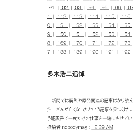
91 |
92
|
93
|
94
|
95
|
96
|
9
1
|
112
|
113
|
114
|
115
|
116
0
|
131
|
132
|
133
|
134
|
135
9
|
150
|
151
|
152
|
153
|
154
8
|
169
|
170
|
171
|
172
|
173
7
|
188
|
189
|
190
|
191
|
192
多木浩二追悼
新聞では震災や原発関連の記事ばかり読んで
浩二さんが亡くなったという記事を見つけた。享年
う翻訳書で一度だけお仕事を一緒にさせていた
投稿者 nobodymag :
12:29 AM