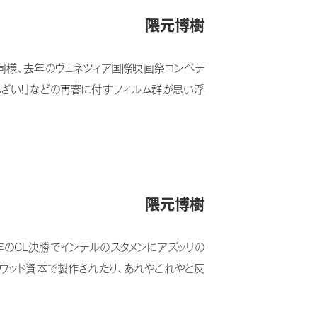
隈元博樹
いた』同様、去年のヴェネツィア国際映画祭コンペテ
んざい！』などの再審に付すフィルム群が思い浮
隈元博樹
去年のCL決勝でインテルのスタメンにアズッリの
リウッド資本で製作されたり、あれやこれやと反