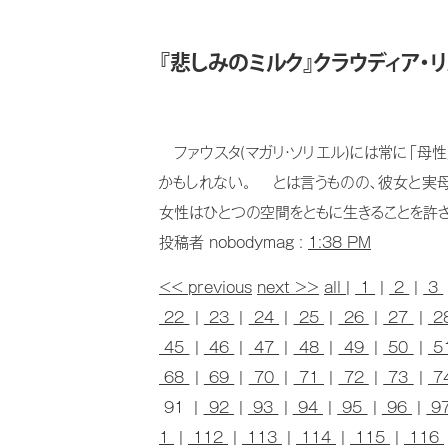
『悲しみのミルク』クラウディア・リ
ファウスタ(マガリ・ソリエル)には常に「母
かもしれない。 とは言うものの、彼女と実
女性はひとつの空間をともに生きることを許され
投稿者 nobodymag :
1:38 PM
<< previous
next >>
all
|
1
|
2
|
3
22
|
23
|
24
|
25
|
26
|
27
|
2
45
|
46
|
47
|
48
|
49
|
50
|
5
68
|
69
|
70
|
71
|
72
|
73
|
7
91 |
92
|
93
|
94
|
95
|
96
|
9
1
|
112
|
113
|
114
|
115
|
116