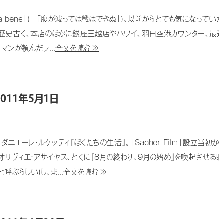
si consulta bene」(=「腹が減っては戦はできぬ」)。以前からとても
と歴史古く、本店のほかに銀座三越店やハワイ、羽田空港カウンター、
ンが頼んだラ...
全文を読む ≫
2011年5月1日
返す。ダニエーレ・ルケッティ『ぼくたちの生活』。「Sacher Film」設
オリヴィエ・アサイヤス、とくに『8月の終わり、9月の始め』を喚起させ
呼ぶらしい)し、ま...
全文を読む ≫