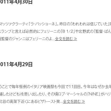
011年4月30日
カルロ・マッツァクラーティ『ラ・パッショーネ』。昨日の『われわれは信じて
ランプと言えば必然的にフェリーニの『8 1/2』や北野武の『監督・ば
監督のジャンニはフェリーニのよ...
全文を読む ≫
011年4月29日
れるということで毎年恒例のイタリア映画祭も今回で11回目。今年はなぜか
場したけども)を思い出したり、その頃ロブ・マーシャルの『NINE』がハ
谷の高架下近くにあるピザトースト発...
全文を読む ≫