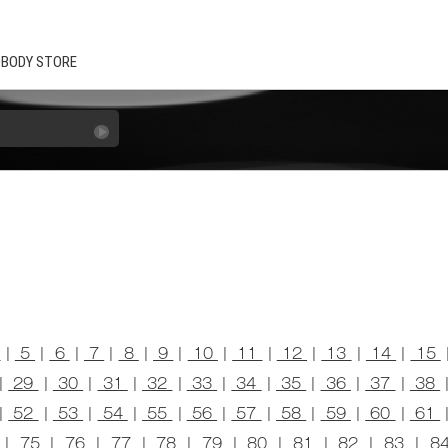
BODY STORE
4
|
5
|
6
|
7
|
8
|
9
|
10
|
11
|
12
|
13
|
14
|
15
|
29
|
30
|
31
|
32
|
33
|
34
|
35
|
36
|
37
|
38
|
52
|
53
|
54
|
55
|
56
|
57
|
58
|
59
|
60
|
61
|
75
|
76
|
77
|
78
|
79
|
80
|
81
|
82
|
83
|
8