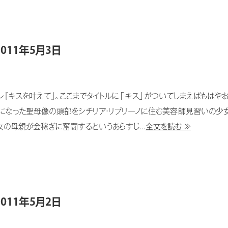
2011年5月3日
ベルタ・トッレ『キスを叶えて』。ここまでタイトルに「キス」がついてしまえばも
になった聖母像の頭部をシチリア・リプリーノに住む美容師見習いの少
の母親が金稼ぎに奮闘するというあらすじ...
全文を読む ≫
2011年5月2日