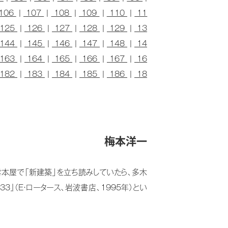
106
|
107
|
108
|
109
|
110
|
11
125
|
126
|
127
|
128
|
129
|
13
144
|
145
|
146
|
147
|
148
|
14
163
|
164
|
165
|
166
|
167
|
16
182
|
183
|
184
|
185
|
186
|
18
梅本洋一
本屋で「新建築」を立ち読みしていたら、多木
3』（E・ロータース、岩波書店、1995年）とい