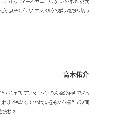
（リュドゥヴィーヌ・サニエ）に狙いを付け、彼女
ら息子（ブノワ・マジメル）の誘いを振り切っ
高木佑介
とがウェス・アンダーソンの念願の企画であっ
くわけでもなく、いわば消極的な心構えで映画
を読む ≫