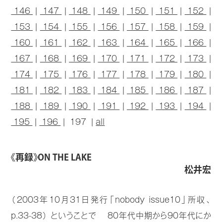
146
|
147
|
148
|
149
|
150
|
151
|
152
|
153
|
154
|
155
|
156
|
157
|
158
|
159
|
160
|
161
|
162
|
163
|
164
|
165
|
166
|
167
|
168
|
169
|
170
|
171
|
172
|
173
|
174
|
175
|
176
|
177
|
178
|
179
|
180
|
181
|
182
|
183
|
184
|
185
|
186
|
187
|
188
|
189
|
190
|
191
|
192
|
193
|
194
|
195
|
196
| 197 |
all
《再録》ON THE LAKE
松井宏
（2003年10月31日発行「nobody issue10」所収、
p.33-38） ということで 80年代中期から90年代にか