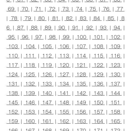
69
|
70
|
71
|
72
|
73
|
74
|
75
|
76
|
77
|
78
|
79
|
80
|
81
|
82
|
83
|
84
|
85
|
8
6
|
87
|
88
|
89
|
90
|
91
|
92
|
93
|
94
|
95
|
96
|
97
|
98
|
99
|
100
|
101
|
102
|
103
|
104
|
105
|
106
|
107
|
108
|
109
|
110
|
111
|
112
|
113
|
114
|
115
|
116
|
117
|
118
|
119
|
120
|
121
|
122
|
123
|
124
|
125
|
126
|
127
|
128
|
129
|
130
|
131
|
132
|
133
|
134
|
135
|
136
|
137
|
138
|
139
|
140
|
141
|
142
|
143
|
144
|
145
|
146
|
147
|
148
|
149
|
150
|
151
|
152
|
153
|
154
|
155
|
156
|
157
|
158
|
159
|
160
|
161
|
162
|
163
|
164
|
165
|
166
|
167
|
168
|
169
|
170
|
171
|
172
|