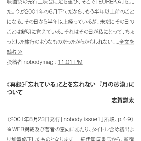
映画祭の先行上映会に足を運び、そこで『EUREKA』を見
た。今が2001年の6月下旬だから、もう半年以上前のこと
になる。その日から半年以上経っているが、未だにその日の
ことは鮮明に覚えている。それはその日が私にとって、ちょ
っとした旅行のようなものだったからかもしれない。...
全文を
読む ≫
投稿者 nobodymag :
11:01 PM
《再録》「忘れている」ことを忘れない_『月の砂漠』に
ついて
志賀謙太
（2001年8月23日発行「nobody issue1」所収、p.4-9）
※WEB掲載及び著者の意向にあたり、タイトル含め初出よ
り加筆修正したものとなります 紀伊国屋書店から、新宿