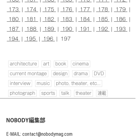
173
|
174
|
175
|
176
|
177
|
178
|
179
|
180
|
181
|
182
|
183
|
184
|
185
|
186
|
187
|
188
|
189
|
190
|
191
|
192
|
193
|
194
|
195
|
196
| 197
architecture
art
book
cinema
current montage
design
drama
DVD
interview
music
photo, theater, etc...
photograph
sports
talk
theater
連載
NOBODY編集部
E-MAIL: contact@nobodymag.com