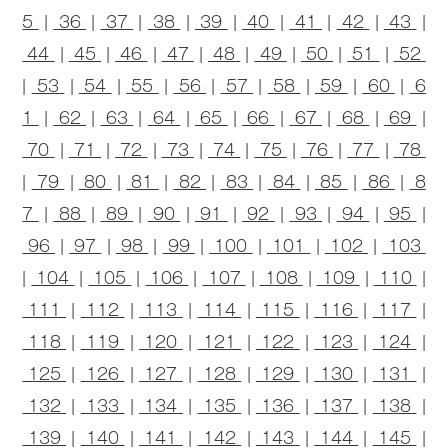
5
|
36
|
37
|
38
|
39
|
40
|
41
|
42
|
43
|
44
|
45
|
46
|
47
|
48
|
49
|
50
|
51
|
52
|
53
|
54
|
55
|
56
|
57
|
58
|
59
|
60
|
6
1
|
62
|
63
|
64
|
65
|
66
|
67
|
68
|
69
|
70
|
71
|
72
|
73
|
74
|
75
|
76
|
77
|
78
|
79
|
80
|
81
|
82
|
83
|
84
|
85
|
86
|
8
7
|
88
|
89
|
90
|
91
|
92
|
93
|
94
|
95
|
96
|
97
|
98
|
99
|
100
|
101
|
102
|
103
|
104
|
105
|
106
|
107
|
108
|
109
|
110
|
111
|
112
|
113
|
114
|
115
|
116
|
117
|
118
|
119
|
120
|
121
|
122
|
123
|
124
|
125
|
126
|
127
|
128
|
129
|
130
|
131
|
132
|
133
|
134
|
135
|
136
|
137
|
138
|
139
|
140
|
141
|
142
|
143
|
144
|
145
|