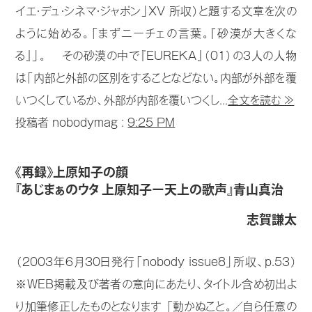
イエ・デュ・シネマ・ジャポン」XV 所収）と題する文章を次の
ように始める。「まずニーチェの言葉。『砂漠が大きくな
る』」。 その砂漠の中で『EUREKA』（01）の3人の人物
は「内部と外部の区別をすることなどない。内部が外部を覆
いつくしているか、外部が内部を覆いつくし...
全文を読む ≫
投稿者 nobodymag :
9:25 PM
《再録》上原知子の顔
『あじまぁのウタ 上原知子ー天上の歌声』青山真治
志賀謙太
（2003年6月30日発行「nobody issue8」所収、p.53）
※WEB掲載及び著者の意向にあたり、タイトル含め初出よ
り加筆修正したものとなります 「動かぬこと。／自ら任意の