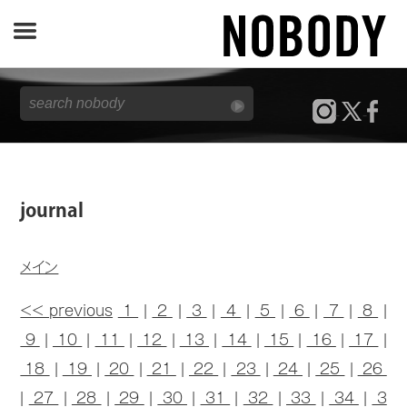
JOURNAL
SPECIAL
REPORT
journal
NOBODY STORE
メイン
<< previous
1
|
2
|
3
|
4
|
5
|
6
|
7
|
8
|
9
|
10
|
11
|
12
|
13
|
14
|
15
|
16
|
17
|
18
|
19
|
20
|
21
|
22
|
23
|
24
|
25
|
26
|
27
|
28
|
29
|
30
|
31
|
32
|
33
|
34
|
3