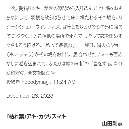
夜、愛猫リッキーが窓の隙間から入り込んできた鳩をおも
ちゃにして、羽根を散らばらせて床に横たわるその鳩を、リ
ジー（ミシェル・ウィリアムズ）は箒とちりとりで窓の外に捨て
てつぶやく。「どこか他の場所で死んで」。そして窓を閉めす
ぐさまこう続ける。「私って最低ね」。 翌日、隣人のジョー
（ホン・チャウ）がその鳩を救出し、居合わせたリジーも否応
なしに巻き込まれて、ふたりは鳩の骨折の手当をする。自分
が留守の...
全文を読む ≫
投稿者 nobodymag :
11:24 AM
December 26, 2023
『枯れ葉』アキ・カウリスマキ
山田剛志