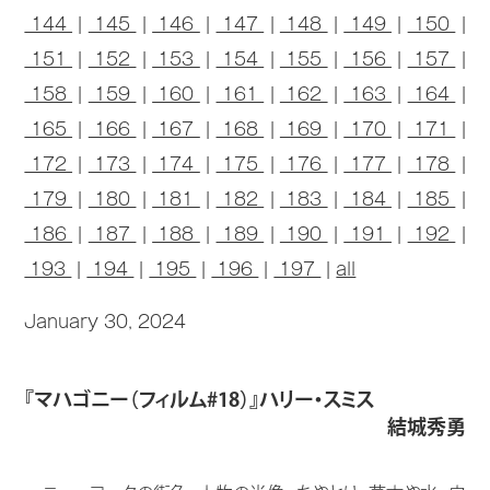
144
|
145
|
146
|
147
|
148
|
149
|
150
|
151
|
152
|
153
|
154
|
155
|
156
|
157
|
158
|
159
|
160
|
161
|
162
|
163
|
164
|
165
|
166
|
167
|
168
|
169
|
170
|
171
|
172
|
173
|
174
|
175
|
176
|
177
|
178
|
179
|
180
|
181
|
182
|
183
|
184
|
185
|
186
|
187
|
188
|
189
|
190
|
191
|
192
|
193
|
194
|
195
|
196
|
197
|
all
January 30, 2024
『マハゴニー（フィルム#18）』ハリー・スミス
結城秀勇