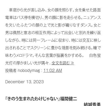
車窓から光が差し込み、女の顔を照らす。女を乗せた路面
電車はバス停を横切り、男の顔に影を走らせる。ニュアンス
を欠いたふたつの顔の上で光と影が織りなすダンス。女と
男は偶然と意志の相互作用によって出会いと別れを繰り返
しながら、時には同一フレームに収まり、時には交互に映し
出されることでスクリーンに豊かな陰影を刻み続ける。瞳で
味わうメロドラマ。そんな言葉が脳裏をかすめる。 白色蛍
光灯の厚かましい光が隅々...
全文を読む ≫
投稿者 nobodymag :
11:02 AM
December 13, 2023
『きのう生まれたわけじゃない』福間健二
結城秀勇