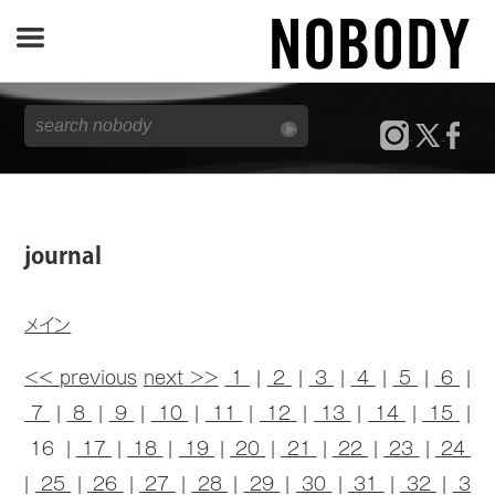
JOURNAL
SPECIAL
REPORT
journal
NOBODY STORE
メイン
<< previous
next >>
1
|
2
|
3
|
4
|
5
|
6
|
7
|
8
|
9
|
10
|
11
|
12
|
13
|
14
|
15
|
16 |
17
|
18
|
19
|
20
|
21
|
22
|
23
|
24
|
25
|
26
|
27
|
28
|
29
|
30
|
31
|
32
|
3