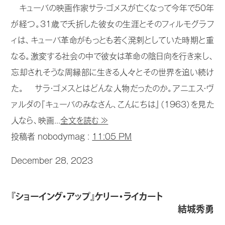
キューバの映画作家サラ・ゴメスが亡くなって今年で50年
が経つ。31歳で夭折した彼女の生涯とそのフィルモグラフ
ィは、キューバ革命がもっとも若く溌剌としていた時期と重
なる。激変する社会の中で彼女は革命の陰日向を行き来し、
忘却されそうな周縁部に生きる人々とその世界を追い続け
た。 サラ・ゴメスとはどんな人物だったのか。アニエス・ヴ
ァルダの『キューバのみなさん、こんにちは』（1963）を見た
人なら、映画...
全文を読む ≫
投稿者 nobodymag :
11:05 PM
December 28, 2023
『ショーイング・アップ』ケリー・ライカート
結城秀勇