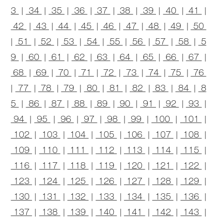
3
|
34
|
35
|
36
|
37
|
38
|
39
|
40
|
41
|
42
|
43
|
44
|
45
|
46
|
47
|
48
|
49
|
50
|
51
|
52
|
53
|
54
|
55
|
56
|
57
|
58
|
5
9
|
60
|
61
|
62
|
63
|
64
|
65
|
66
|
67
|
68
|
69
|
70
|
71
|
72
|
73
|
74
|
75
|
76
|
77
|
78
|
79
|
80
|
81
|
82
|
83
|
84
|
8
5
|
86
|
87
|
88
|
89
|
90
|
91
|
92
|
93
|
94
|
95
|
96
|
97
|
98
|
99
|
100
|
101
|
102
|
103
|
104
|
105
|
106
|
107
|
108
|
109
|
110
|
111
|
112
|
113
|
114
|
115
|
116
|
117
|
118
|
119
|
120
|
121
|
122
|
123
|
124
|
125
|
126
|
127
|
128
|
129
|
130
|
131
|
132
|
133
|
134
|
135
|
136
|
137
|
138
|
139
|
140
|
141
|
142
|
143
|