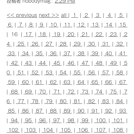
投稿者 nobodymag :
2:29 PM
<< previous
next >>
all
|
1
|
2
|
3
|
4
|
5
|
6
|
7
|
8
|
9
|
10
|
11
|
12
|
13
|
14
|
15
| 16 |
17
|
18
|
19
|
20
|
21
|
22
|
23
|
2
4
|
25
|
26
|
27
|
28
|
29
|
30
|
31
|
32
|
33
|
34
|
35
|
36
|
37
|
38
|
39
|
40
|
41
|
42
|
43
|
44
|
45
|
46
|
47
|
48
|
49
|
5
0
|
51
|
52
|
53
|
54
|
55
|
56
|
57
|
58
|
59
|
60
|
61
|
62
|
63
|
64
|
65
|
66
|
67
|
68
|
69
|
70
|
71
|
72
|
73
|
74
|
75
|
7
6
|
77
|
78
|
79
|
80
|
81
|
82
|
83
|
84
|
85
|
86
|
87
|
88
|
89
|
90
|
91
|
92
|
93
|
94
|
95
|
96
|
97
|
98
|
99
|
100
|
101
|
102
|
103
|
104
|
105
|
106
|
107
|
108
|