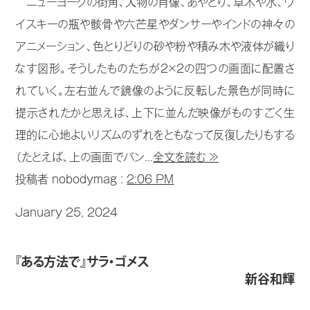
ニューヨークの街角、人物の肖像、あやとり、草木や水、ウ
イスキーの瓶や骸骨や六芒星やダンサーやインドの神々の
アニメーション、色とりどりの砂や粉や積み木や液体が織り
なす図形。そうしたものたちが2×2の四つの画面に配置さ
れていく。左右並んで鏡像のように反転した景色が同時に
提示されたかと思えば、上下に並んだ映像がものすごく生
理的に心地よいリズムのずれをともなって反復したりもする
（たとえば、上の画面でバン...
全文を読む ≫
投稿者 nobodymag :
2:06 PM
January 25, 2024
『ある方法で』サラ・ゴメス
新谷和輝