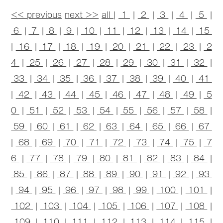
<< previous
next >>
all
|
1
|
2
|
3
|
4
|
5
|
6
|
7
|
8
|
9
|
10
|
11
|
12
|
13
|
14
|
15
|
16
|
17
|
18
|
19
|
20
|
21
|
22
|
23
|
2
4
|
25
|
26
|
27
|
28
|
29
|
30
|
31
|
32
|
33
|
34
|
35
|
36
|
37
|
38
|
39
|
40
|
41
|
42
|
43
|
44
|
45
|
46
|
47
|
48
|
49
|
5
0
|
51
|
52
|
53
|
54
|
55
|
56
|
57
|
58
|
59
|
60
|
61
|
62
|
63
|
64
|
65
|
66
|
67
|
68
|
69
|
70
|
71
|
72
|
73
|
74
|
75
|
7
6
|
77
|
78
|
79
|
80
|
81
|
82
|
83
|
84
|
85
|
86
|
87
|
88
|
89
|
90
|
91
|
92
|
93
|
94
|
95
|
96
|
97
|
98
|
99
|
100
|
101
|
102
|
103
|
104
|
105
|
106
|
107
|
108
|
109
|
110
|
111
|
112
|
113
|
114
|
115
|