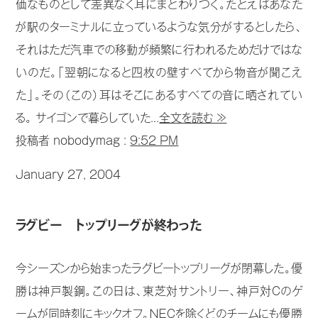
価なものとして差異なく耳にまとわりつく。たとえばあなた
が駅のターミナルに立っているような気分がするとしたら、
それはただ汽車での移動が頻繁に行われるためだけではな
いのだ。「翌朝になると四枚の壁すべてから物音が聞こえ
た」。その（この）耳はそこにあるすべての音に晒されてい
る。 サイゴンで暮らしていた...
全文を読む ≫
投稿者 nobodymag :
9:52 PM
January 27, 2004
ラグビー トップリーグが終わった
今シーズンから始まったラグビートップリーグが閉幕した。優
勝は神戸製鋼。この日は、東芝対サントリー、神戸対Ｃのゲ
ームが同時刻にキックオフ。ＮＥＣを除くどのチームにも優勝