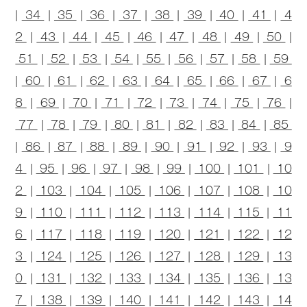
|
34
|
35
|
36
|
37
|
38
|
39
|
40
|
41
|
4
2
|
43
|
44
|
45
|
46
|
47
|
48
|
49
|
50
|
51
|
52
|
53
|
54
|
55
|
56
|
57
|
58
|
59
|
60
|
61
|
62
|
63
|
64
|
65
|
66
|
67
|
6
8
|
69
|
70
|
71
|
72
|
73
|
74
|
75
|
76
|
77
|
78
|
79
|
80
|
81
|
82
|
83
|
84
|
85
|
86
|
87
|
88
|
89
|
90
|
91
|
92
|
93
|
9
4
|
95
|
96
|
97
|
98
|
99
|
100
|
101
|
10
2
|
103
|
104
|
105
|
106
|
107
|
108
|
10
9
|
110
|
111
|
112
|
113
|
114
|
115
|
11
6
|
117
|
118
|
119
|
120
|
121
|
122
|
12
3
|
124
|
125
|
126
|
127
|
128
|
129
|
13
0
|
131
|
132
|
133
|
134
|
135
|
136
|
13
7
|
138
|
139
|
140
|
141
|
142
|
143
|
14