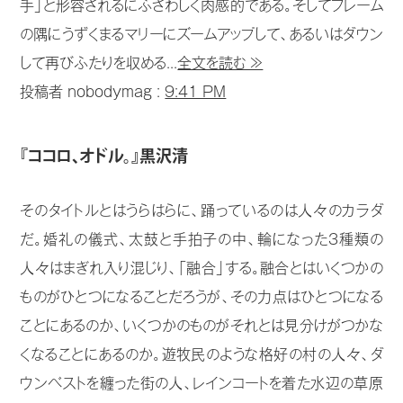
手」と形容されるにふさわしく肉感的である。そしてフレーム
の隅にうずくまるマリーにズームアップして、あるいはダウン
して再びふたりを収める...
全文を読む ≫
投稿者 nobodymag :
9:41 PM
『ココロ、オドル。』黒沢清
そのタイトルとはうらはらに、踊っているのは人々のカラダ
だ。婚礼の儀式、太鼓と手拍子の中、輪になった3種類の
人々はまぎれ入り混じり、「融合」する。融合とはいくつかの
ものがひとつになることだろうが、その力点はひとつになる
ことにあるのか、いくつかのものがそれとは見分けがつかな
くなることにあるのか。遊牧民のような格好の村の人々、ダ
ウンベストを纏った街の人、レインコートを着た水辺の草原