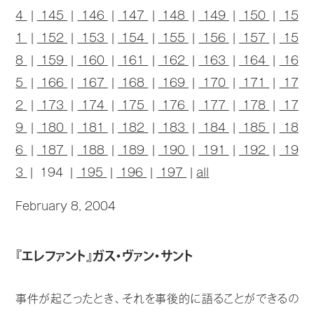
4
|
145
|
146
|
147
|
148
|
149
|
150
|
15
1
|
152
|
153
|
154
|
155
|
156
|
157
|
15
8
|
159
|
160
|
161
|
162
|
163
|
164
|
16
5
|
166
|
167
|
168
|
169
|
170
|
171
|
17
2
|
173
|
174
|
175
|
176
|
177
|
178
|
17
9
|
180
|
181
|
182
|
183
|
184
|
185
|
18
6
|
187
|
188
|
189
|
190
|
191
|
192
|
19
3
| 194 |
195
|
196
|
197
|
all
February 8, 2004
『エレファント』ガス・ヴァン・サント
事件が起こったとき、それを事後的に語ることができるの