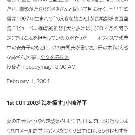
だが、撮影がたむらまさきさんと聞いて見に行く。七里圭監
督は1967年生まれで『のんきな姉さん』が長編劇場映画監
督デビュー作。篠崎誠監督『犬と歩けば』（03，4月公開予
定）では脚本を担当しているのだそうだ。 オフィスで残業
中の安寿子のもとに、弟の寿司夫が書いた1冊の本『のんき
な姉さん』が届...
全文を読む ≫
投稿者 nobodymag :
3:00 AM
February 1, 2004
1st CUT 2003『海を探す』小嶋洋平
夏の田舎（どうやら茨城県らしい）で、日本ではあり得ないよ
うなロメール的ヴァカンスをつくり出すには、35分は短すぎ