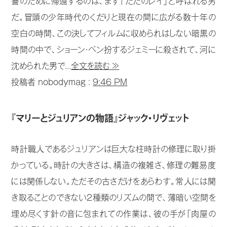
讐のために帰還するのは、まず「ただのレイ」と呼ばれる男
だ。冒頭の少年時代のくだりと現在の間に広がる数十年の
空白の時間、この決してフィルムに収められはしない暗黒の
時間の中で、ショーン・ペン扮するジェミーに殺されて、河に
沈められた男で...
全文を読む ≫
投稿者 nobodymag :
9:46 PM
『マリーとジュリアンの物語』ジャック・リヴェット
時計職人であるジュリアンは巨大な柱時計の修理に取り掛
かっている。時計の大きさは、構造の複雑さ、修理の難易度
には関係しない。ただその古さだけをあらわす。常人には聞
き取ることのできない2種類のリズムの間で、薄暗い空間を
埋め尽くす針の音に包まれての作業は、彼の手が「肉屋の