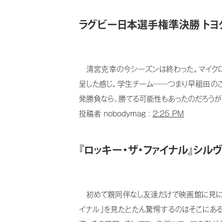
ラグビー日本選手権準決勝 トヨタ
清宮克幸の今シーズンは終わった。マイクロ
呈した感じ。学生チーム──つまり早稲田の
発勝負なら、勝てる可能性もあったのだろうが、
投稿者 nobodymag :
2:25 PM
『ロッキー・ザ・ファイナル』シル
初めて親同伴なし友達だけで映画館に見に行
イナル』を見たとたん驚愕するのはそこにあ