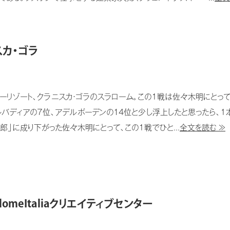
カ・ゴラ
リゾート、クラニスカ・ゴラのスラローム。この１戦は佐々木明にとっ
ルバディアの７位、アデルボーデンの14位と少し浮上したと思ったら、１
郎」に成り下がった佐々木明にとって、この１戦でひと...
全文を読む ≫
meItaliaクリエイティブセンター