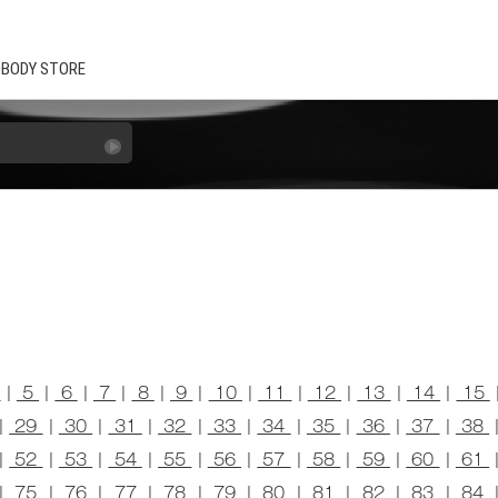
BODY STORE
4
|
5
|
6
|
7
|
8
|
9
|
10
|
11
|
12
|
13
|
14
|
15
|
29
|
30
|
31
|
32
|
33
|
34
|
35
|
36
|
37
|
38
|
52
|
53
|
54
|
55
|
56
|
57
|
58
|
59
|
60
|
61
|
75
|
76
|
77
|
78
|
79
|
80
|
81
|
82
|
83
|
84