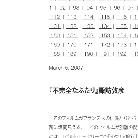
1
|
92
|
93
|
94
|
95
|
96
|
97
112
|
113
|
114
|
115
|
116
|
1
131
|
132
|
133
|
134
|
135
|
1
150
|
151
|
152
|
153
|
154
|
1
169
|
170
|
171
|
172
|
173
|
1
188
|
189
|
190
|
191
|
192
|
1
March 5, 2007
『不完全なふたり』諏訪敦彦
このフィルムがフランス人の俳優たちとパリ
所に垣間見える。 このフィルムが別離の聞
のは、ロベルト・ロッセリーニの『イタリア旅行』