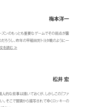
梅本洋一
ーズンのもっとも重要なゲームでその弱点が露
だろうし、昨年の早稲田対トヨタ戦のように一
文を読む ≫
松井 宏
人的な些事は措いておくが、しかしこの『ファ
い。そこで冒頭から描写されてゆくロッキーの