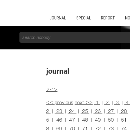
JOURNAL
SPECIAL
REPORT
NO
journal
メイン
<< previous
next >>
1
|
2
|
3
|
2
|
23
|
24
|
25
|
26
|
27
|
28
5
|
46
|
47
|
48
|
49
|
50
|
51
8
|
69
|
70
|
71
|
72
|
73
|
74