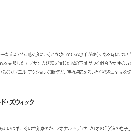
ーなんだから。聴く度に、それを歌っている歌手が違う。ある時は、むさ
乳癌を克服したアブサンの妖精を演じた紫の下着が良く似合う女性の方
るのがノエル・アクショテの新譜だ。時折聴こえる、指が弦を...
全文を読
ド・ズウィック
るいは単にその童顔ゆえか。レオナルド・ディカプリオの「永遠の息子