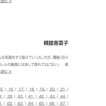
読む ≫
槻舘南菜子
んな街路をすり抜けていった。だが、薄暗くなり
ガレルの画面には決して現れてはこない。 彼
読む ≫
15
|
16
|
17
|
18
|
19
|
20
|
21
|
8
|
39
|
40
|
41
|
42
|
43
|
44
|
1
|
62
|
63
|
64
|
65
|
66
|
67
|