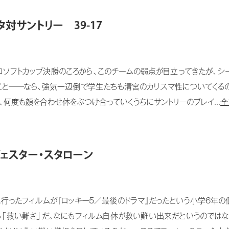
対サントリー 39-17
ソフトカップ決勝のころから、このチームの弱点が目立ってきたが、シ
こと──なら、強気一辺倒で学生たちも清宮のカリスマ性についてくるの
何度も顔を合わせ体をぶつけ合っていくうちにサントリーのブレイ...
全
ヴェスター・スタローン
ったフィルムが『ロッキー5／最後のドラマ』だったという小学6年の個
る「救い難さ」だ。なにもフィルム自体が救い難い出来だというのではな