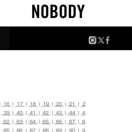
|
16
|
17
|
18
|
19
|
20
|
21
|
2
|
39
|
40
|
41
|
42
|
43
|
44
|
4
|
62
|
63
|
64
|
65
|
66
|
67
|
6
|
85
|
86
|
87
|
88
|
89
|
90
|
9