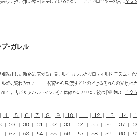
あまりに救い難い様相を呈しているのだ。 ここでロッキーの言...
全文を
ップ・ガレル
み出した街路に広がる石畳。ルイ・ガレルとクロティルド・エスムもそ
ェル塔、賑わうカフェ……街路から見渡すことのできるそれらの光景は
過ごす古びたアパルトマン、そこは確かにパリだ。彼は『秘密の...
全文を
|
4
|
5
|
6
|
7
|
8
|
9
|
10
|
11
|
12
|
13
|
14
|
8
|
29
|
30
|
31
|
32
|
33
|
34
|
35
|
36
|
37
|
3
1
|
52
|
53
|
54
|
55
|
56
|
57
|
58
|
59
|
60
|
6