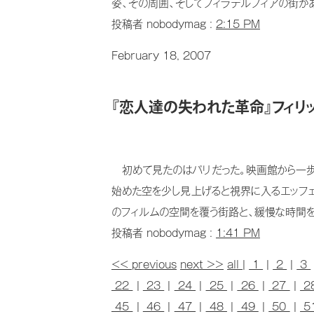
姿、その周囲、そしてフィラデルフィアの街が
投稿者 nobodymag :
2:15 PM
February 18, 2007
『恋人達の失われた革命』フィリ
初めて見たのはパリだった。映画館から一歩踏
始めた空を少し見上げると視界に入るエッフ
のフィルムの空間を覆う街路と、緩慢な時間を
投稿者 nobodymag :
1:41 PM
<< previous
next >>
all
|
1
|
2
|
3
22
|
23
|
24
|
25
|
26
|
27
|
2
45
|
46
|
47
|
48
|
49
|
50
|
5