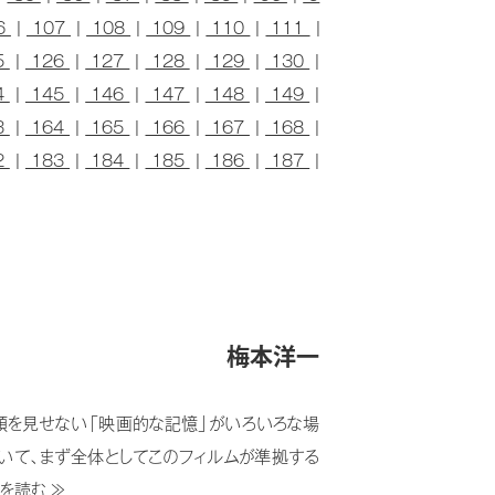
6
|
107
|
108
|
109
|
110
|
111
|
5
|
126
|
127
|
128
|
129
|
130
|
4
|
145
|
146
|
147
|
148
|
149
|
3
|
164
|
165
|
166
|
167
|
168
|
2
|
183
|
184
|
185
|
186
|
187
|
梅本洋一
顔を見せない「映画的な記憶」がいろいろな場
いて、まず全体としてこのフィルムが準拠する
を読む ≫