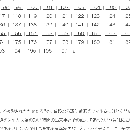
|
98
|
99
|
100
|
101
|
102
|
103
|
104
|
105
|
10
17
|
118
|
119
|
120
|
121
|
122
|
123
|
124
|
12
36
|
137
|
138
|
139
|
140
|
141
| 142 |
143
|
14
55
|
156
|
157
|
158
|
159
|
160
|
161
|
162
|
16
74
|
175
|
176
|
177
|
178
|
179
|
180
|
181
|
18
93
|
194
|
195
|
196
|
197
|
all
で撮影されたためだろうか。普段なら諏訪敦彦のフィルムにほとんど
きを迎えた夫婦の短い時間の出来事とその顛末を追うという意味にお
である。リスボンで仕事をする建築家夫婦（ブリュノ・ドデスキーニ...
全文