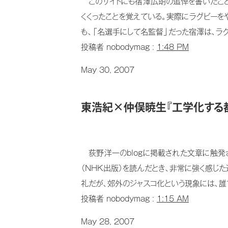
このサイトにも宿澤広朗の追悼を書いたことが
くくったことを覚えている。実際にラグビーを
も、「名選手にして名監督」だった宿澤は、ラグ
投稿者 nobodymag :
1:48 PM
May 30, 2007
東浩紀×仲俣暁生『工学化する都市
荻野洋一のblogに掲載された文章に触発さ
（NHK出版）を読んだとき、非常に強く感じ
礼だが、郊外のジャスコ化という現象には、誰で
投稿者 nobodymag :
1:15 AM
May 28, 2007