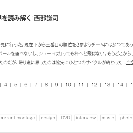
界を読み解く』西部謙司
見に行った。現在下から三番目の順位をさまようチームにはかつてあっ
ボールを運べないし、シュートは打っても枠へと飛ばない。もうどこか
たのだが、帰り道に思ったのは確実にひとつのサイクルが終わった...
全
|
4
|
5
|
6
|
7
|
8
|
9
|
10
|
11
| 12 |
13
|
14
|
current montage
design
DVD
interview
music
photo,