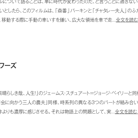
ルについて語ることは、単に時代が変わったのだ、と言うことに過ぎない
いとしたら、このフィルムは、「森番」パーキンと「チャタレー夫人」の
、移動する際に手動の車いすを嫌い、広大な領地を車で走...
全文を読む
ワーズ
晴らしき哉、人生！』のジェームス・スチュアート＝ジョージ・ベイリーと
踏会に向かう三人の農夫』同様、時系列の異なる3つのパートが絡み合い
よりも濃厚に感じさせる。それは物語上の問題として、実...
全文を読む