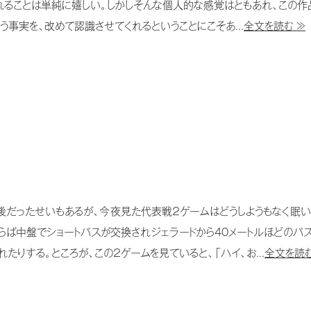
れることは単純に嬉しい。しかしそんな個人的な感覚はともあれ、この作
事実を、改めて認識させてくれるということにこそあ...
全文を読む ≫
だったせいもあるが、今夜見た代表戦２ゲームはどうしようもなく眠い
らば中盤でショートパスが交換されジェラードから40メートルほどのパ
たりする。ところが、この２ゲームを見ていると、「ハイ、お...
全文を読む