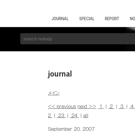
JOURNAL
SPECIAL
REPORT
NO
journal
メイン
<< previous
next >>
1
|
2
|
3
|
2
|
23
|
24
|
all
September 20, 2007