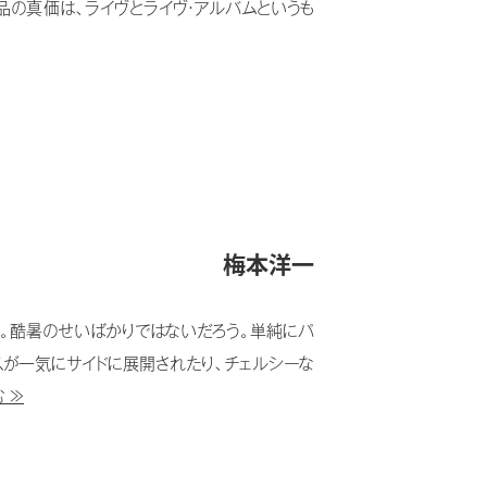
品の真価は、ライヴとライヴ・アルバムというも
梅本洋一
。酷暑のせいばかりではないだろう。単純にパ
スが一気にサイドに展開されたり、チェルシーな
 ≫