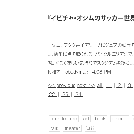
『イビチャ・オシムのサッカー世
先日、フクダ電子アリーナにジェフの試合を
し、簡単に点を取られる。バイタルエリアまで
態。すごく寂しい気持ちでスタジアムを後にし
投稿者 nobodymag :
4:08 PM
<< previous
next >>
all
|
1
|
2
|
3
22
|
23
|
24
architecture
art
book
cinema
talk
theater
連載