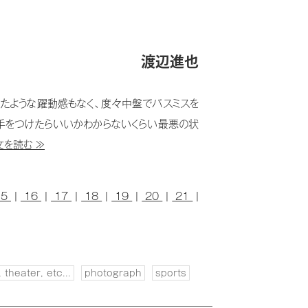
渡辺進也
たような躍動感もなく、度々中盤でパスミスを
ら手をつけたらいいかわからないくらい最悪の状
文を読む ≫
15
|
16
|
17
|
18
|
19
|
20
|
21
|
 theater, etc...
photograph
sports