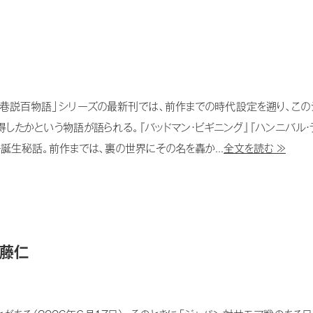
巷説百物語」シリーズの最新刊では、前作までの時代設定を遡り、この
たかという物語が語られる。『バッドマン・ビギニング』『ハンニバル・ライ
誕生秘話。前作までは、裏の世界にその名を轟か...
全文を読む ≫
加藤仁