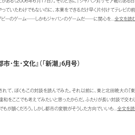
ある（2006年６月17日）。そのときに「ジャパン対サモア戦のある
やっていたわけでもないのに、本業をできるだけ早く片付けてテレビの
ビーのゲーム──しかもジャパンのゲームだ──に関心を...
全文を読む
･生･文化』（「新潮」6月号）
れて、ぼくもこの対談を読んでみた。それ以前に、東と北田暁大の『東
た違和をここでも考えてみたいと思ったからだ。ふたりが長い対談で交
もが頷くだろう。しかし都市の変貌がそうした方向でいいも...
全文を読