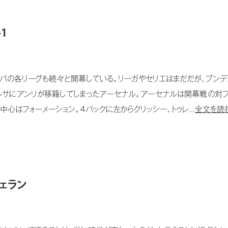
1
パの各リーグも続々と開幕している。リーガやセリエはまだだが、ブンデ
ルサにアンリが移籍してしまったアーセナル。アーセナルは開幕戦の対
心はフォーメーション。４バックに左からクリッシー、トゥレ...
全文を読む
フェラン