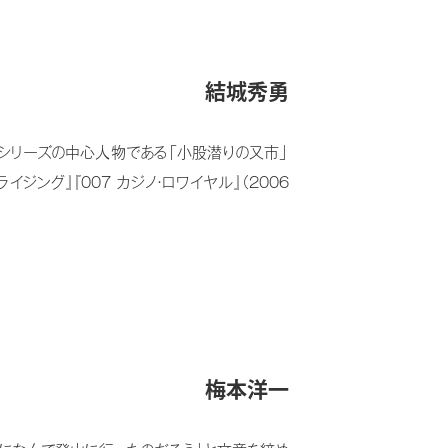
結城秀勇
シリーズの中心人物である「小股潜りの又市」
ジング』『007 カジノ・ロワイヤル』（2006
梅本洋一