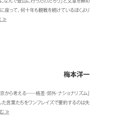
日になんで登山に行ったのだろう」と文章を締め
前に座って、何十年も観戦を続けているぼくより
 ≫
梅本洋一
京から考える──格差・郊外・ナショナリズム』
わした言葉たちをワンフレイズで要約するのは失
む ≫