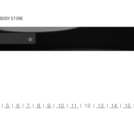
BODY STORE
4
|
5
|
6
|
7
|
8
|
9
|
10
|
11
| 12 |
13
|
14
|
15