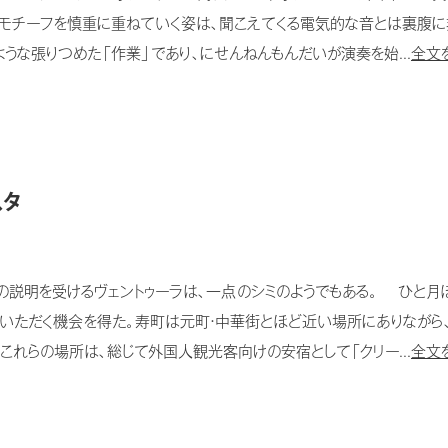
いモチーフを慎重に重ねていく姿は、聞こえてくる電気的な音とは裏腹に
うな張りつめた「作業」であり、にせんねんもんだいが演奏を始...
全文
スタ
説明を受けるヴェントゥーラは、一点のシミのようでもある。 ひと月ほ
いただく機会を得た。寿町は元町・中華街とほど近い場所にありながら、
これらの場所は、総じて外国人観光客向けの安宿として「クリー...
全文