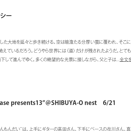
ーシー
た大地を延々と歩き続ける。空は暗澹たる分厚い雲に覆われ、そこに
えているだろう。どうやら世界には〈道〉だけが残されたようだ。とても
下して進んでゆく。多くの絶望的な光景に接しながら、父と子は...
全文を
 presents13”＠SHIBUYA-O nest 6/21
んもんだい”は、上手にギターの高田さん、下手にベースの在川さん、真