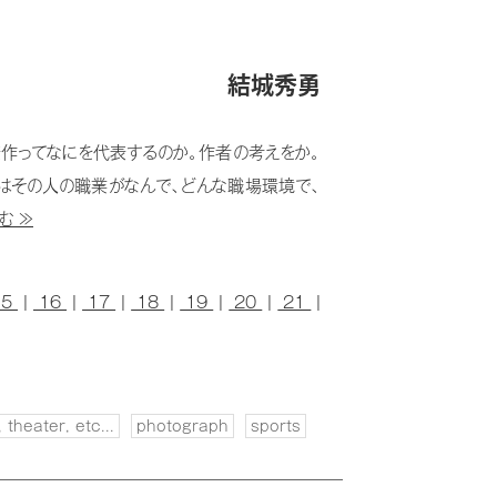
結城秀勇
表作ってなにを代表するのか。作者の考えをか。
はその人の職業がなんで、どんな職場環境で、
む ≫
15
|
16
|
17
|
18
|
19
|
20
|
21
|
 theater, etc...
photograph
sports