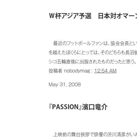
Ｗ杯アジア予選 日本対オマーン 
最近のフットボールファンは、協会会長という
を越えたぼくらにとっては、そのどちらも長沼
シコ五輪直後に出版されたものだったと思う。銅
投稿者 nobodymag :
12:54 AM
May 31, 2008
『PASSION』濱口竜介
上映前の舞台挨拶で俳優の渋川清彦がいみじ