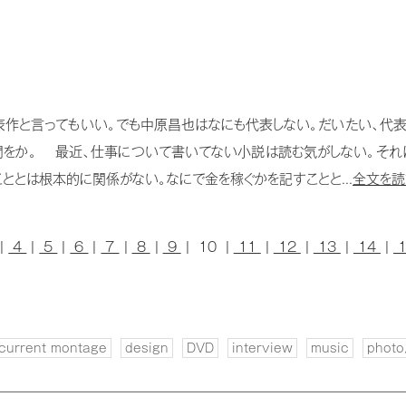
代表作と言ってもいい。でも中原昌也はなにも代表しない。だいたい、代
間をか。 最近、仕事について書いてない小説は読む気がしない。それ
ととは根本的に関係がない。なにで金を稼ぐかを記すことと...
全文を読
|
4
|
5
|
6
|
7
|
8
|
9
| 10 |
11
|
12
|
13
|
14
|
current montage
design
DVD
interview
music
photo,