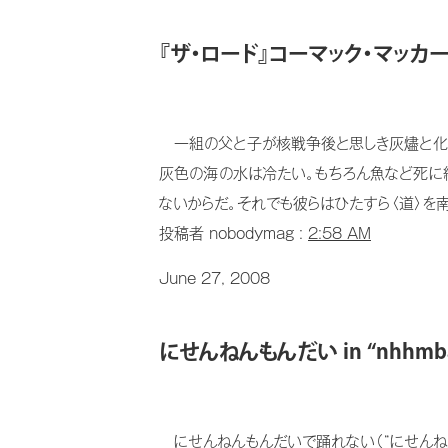
『ザ・ロード』コーマック・マッカ
一組の父と子が核戦争後と思しき灰燼と化し
灰色の海の水は冷たい。もちろん魚など死に絶
ないからだ。それでも彼らはひたすら〈道〉を南
投稿者 nobodymag :
2:58 AM
June 27, 2008
にせんねんもんだい in “nhhmbase
にせんねんもんだいで踊れない（“にせんね