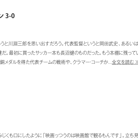
3-0
と川淵三郎を思い出すだろう。代表監督というと岡田武史、あるいはイ
健だ。最初に買ったサッカー本も長沼健のものだった。もう本棚に残ってい
メダルを得た代表チームの戦術や、クラマー・コーチか...
全文を読む 
くも口にしたように「映画っつうのは映画館で観るもんです」。立ち見