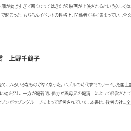
空調が効きすぎて寒くなってはきたが）映画が上映されるという久しく体
で起こった。もちろんイベントの性格上、関係者が多く集まってい...
全文
井喬 上野千鶴子
経て、いろいろなものがなくなった。バブルの時代までのリードした国土
道に端を発し、一方が堤義明、他方が異母兄の堤清二によって経営されて
ゾンがセゾングループによって経営されていた。本書は、後者の社...
全