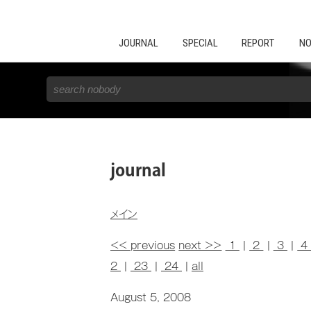
JOURNAL
SPECIAL
REPORT
NO
journal
メイン
<< previous
next >>
1
|
2
|
3
|
2
|
23
|
24
|
all
August 5, 2008