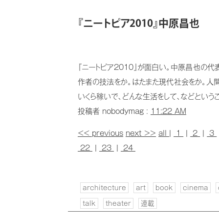
『ニートピア2010』中原昌也
『ニートピア2010』が面白い。中原昌也の
作者の技法をか。はたまた現代社会をか。人
いくら稼いで、どんな生活をして、などというこ
投稿者 nobodymag :
11:22 AM
<< previous
next >>
all
|
1
|
2
|
3
22
|
23
|
24
architecture
art
book
cinema
talk
theater
連載