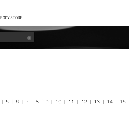
BODY STORE
4
|
5
|
6
|
7
|
8
|
9
| 10 |
11
|
12
|
13
|
14
|
15