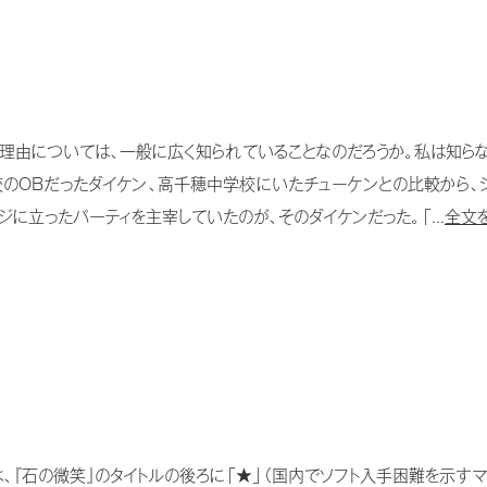
理由については、一般に広く知られていることなのだろうか。私は知ら
のOBだったダイケン、高千穂中学校にいたチューケンとの比較から、
に立ったパーティを主宰していたのが、そのダイケンだった。「...
全文を
は、『石の微笑』のタイトルの後ろに「★」（国内でソフト入手困難を示す