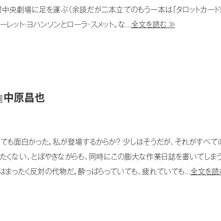
中央劇場に足を運ぶ（余談だが二本立てのもう一本は『タロットカード殺
レット・ヨハンソンとローラ・スメット。な...
全文を読む ≫
7』中原昌也
ても面白かった。私が登場するからか？ 少しはそうだが、それがすべて
たくない、とぼやきながらも、同時にこの膨大な作業日誌を書いてしま
はまったく反対の代物だ。酔っぱらっていても、疲れていても...
全文を読