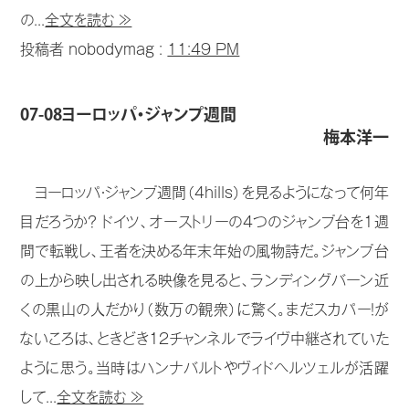
の...
全文を読む ≫
投稿者 nobodymag :
11:49 PM
07-08ヨーロッパ・ジャンプ週間
梅本洋一
ヨーロッパ・ジャンプ週間（4hills）を見るようになって何年
目だろうか？ ドイツ、オーストリーの4つのジャンプ台を1週
間で転戦し、王者を決める年末年始の風物詩だ。ジャンプ台
の上から映し出される映像を見ると、ランディングバーン近
くの黒山の人だかり（数万の観衆）に驚く。まだスカパー！が
ないころは、ときどき12チャンネルでライヴ中継されていた
ように思う。当時はハンナバルトやヴィドヘルツェルが活躍
して...
全文を読む ≫