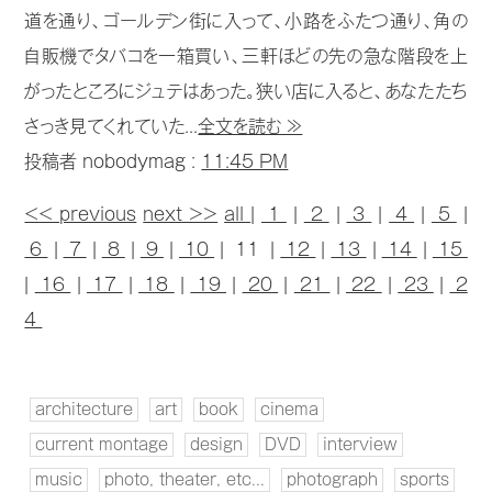
道を通り、ゴールデン街に入って、小路をふたつ通り、角の
自販機でタバコを一箱買い、三軒ほどの先の急な階段を上
がったところにジュテはあった。狭い店に入ると、あなたたち
さっき見てくれていた...
全文を読む ≫
投稿者 nobodymag :
11:45 PM
<< previous
next >>
all
|
1
|
2
|
3
|
4
|
5
|
6
|
7
|
8
|
9
|
10
| 11 |
12
|
13
|
14
|
15
|
16
|
17
|
18
|
19
|
20
|
21
|
22
|
23
|
2
4
architecture
art
book
cinema
current montage
design
DVD
interview
music
photo, theater, etc...
photograph
sports