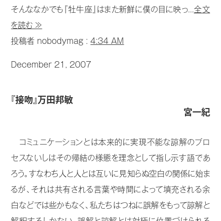
そんななかでも『牡牛座』はまた新鮮に僕の目に映っ...
全文
を読む ≫
投稿者 nobodymag :
4:34 AM
December 21, 2007
『接吻』万田邦敏
宮一紀
コミュニケーションとは本来的に実現不能な諒解のプロ
セスないしはその帰結の様態を理念として指し示す語であ
ろう。すなわち人と人とは互いに見知らぬ空白の関係に始ま
るが、それは共有される言葉や時間によって填充される余
白などでは些かもなく、私たちはつねに誤解をもって諒解と