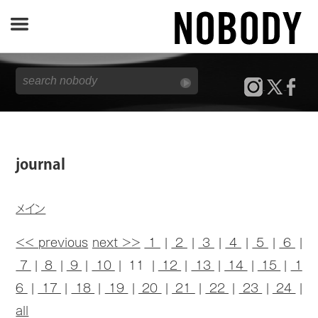
JOURNAL
SPECIAL
REPORT
journal
NOBODY STORE
メイン
<< previous
next >>
1
|
2
|
3
|
4
|
5
|
6
|
7
|
8
|
9
|
10
| 11 |
12
|
13
|
14
|
15
|
1
6
|
17
|
18
|
19
|
20
|
21
|
22
|
23
|
24
|
all