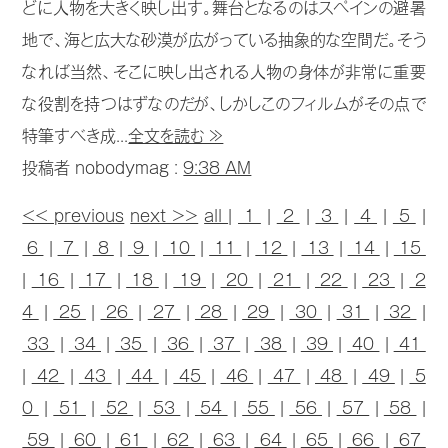
どに人物を大きく映し出す。舞台となるのはスペインの避暑
地で、海と広大な砂漠が広がっている抽象的な空間だ。そう
なれば当然、そこに映し出される人物の身体が非常に重要
な役割を持つはずなのだが、しかしこのフィルムがその点で
特筆すべき成...
全文を読む ≫
投稿者 nobodymag :
9:38 AM
<< previous
next >>
all
|
1
|
2
|
3
|
4
|
5
|
6
|
7
|
8
|
9
|
10
|
11
|
12
|
13
|
14
|
15
|
16
|
17
|
18
|
19
|
20
|
21
|
22
|
23
|
2
4
|
25
|
26
|
27
|
28
|
29
|
30
|
31
|
32
|
33
|
34
|
35
|
36
|
37
|
38
|
39
|
40
|
41
|
42
|
43
|
44
|
45
|
46
|
47
|
48
|
49
|
5
0
|
51
|
52
|
53
|
54
|
55
|
56
|
57
|
58
|
59
|
60
|
61
|
62
|
63
|
64
|
65
|
66
|
67