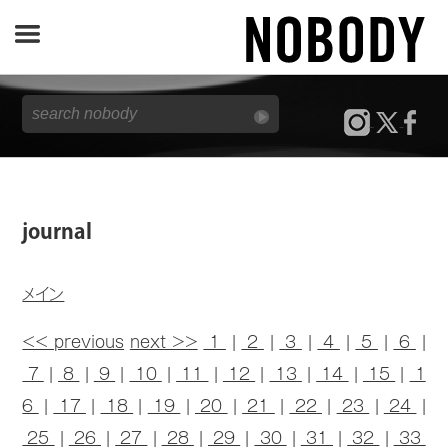
JOURNAL
SPECIAL
REPORT
journal
NOBODY STORE
メイン
<< previous
next >>
1
|
2
|
3
|
4
|
5
|
6
|
7
|
8
|
9
|
10
|
11
|
12
|
13
|
14
|
15
|
1
6
|
17
|
18
|
19
|
20
|
21
|
22
|
23
|
24
|
25
|
26
|
27
|
28
|
29
|
30
|
31
|
32
|
33