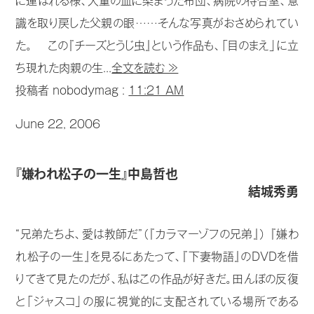
に運ばれる様、大量の血に染まった布団、病院の待合室、意
識を取り戻した父親の眼……そんな写真がおさめられてい
た。 この『チーズとうじ虫』という作品も、「目のまえ」に立
ち現れた肉親の生...
全文を読む ≫
投稿者 nobodymag :
11:21 AM
June 22, 2006
『嫌われ松子の一生』中島哲也
結城秀勇
“兄弟たちよ、愛は教師だ”（『カラマーゾフの兄弟』） 『嫌わ
れ松子の一生』を見るにあたって、『下妻物語』のDVDを借
りてきて見たのだが、私はこの作品が好きだ。田んぼの反復
と「ジャスコ」の服に視覚的に支配されている場所である