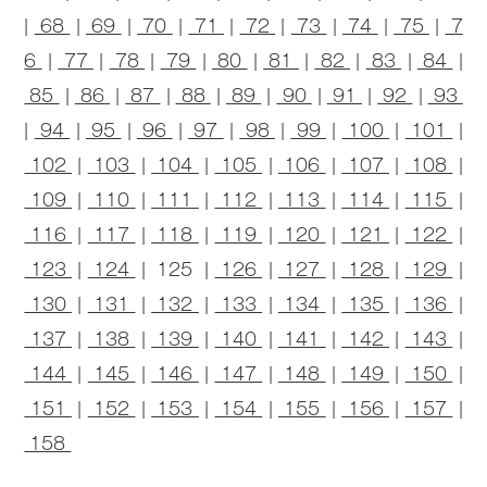
|
68
|
69
|
70
|
71
|
72
|
73
|
74
|
75
|
7
6
|
77
|
78
|
79
|
80
|
81
|
82
|
83
|
84
|
85
|
86
|
87
|
88
|
89
|
90
|
91
|
92
|
93
|
94
|
95
|
96
|
97
|
98
|
99
|
100
|
101
|
102
|
103
|
104
|
105
|
106
|
107
|
108
|
109
|
110
|
111
|
112
|
113
|
114
|
115
|
116
|
117
|
118
|
119
|
120
|
121
|
122
|
123
|
124
| 125 |
126
|
127
|
128
|
129
|
130
|
131
|
132
|
133
|
134
|
135
|
136
|
137
|
138
|
139
|
140
|
141
|
142
|
143
|
144
|
145
|
146
|
147
|
148
|
149
|
150
|
151
|
152
|
153
|
154
|
155
|
156
|
157
|
158