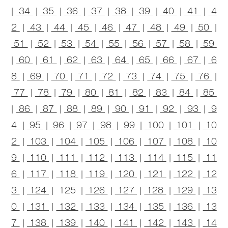
|
34
|
35
|
36
|
37
|
38
|
39
|
40
|
41
|
4
2
|
43
|
44
|
45
|
46
|
47
|
48
|
49
|
50
|
51
|
52
|
53
|
54
|
55
|
56
|
57
|
58
|
59
|
60
|
61
|
62
|
63
|
64
|
65
|
66
|
67
|
6
8
|
69
|
70
|
71
|
72
|
73
|
74
|
75
|
76
|
77
|
78
|
79
|
80
|
81
|
82
|
83
|
84
|
85
|
86
|
87
|
88
|
89
|
90
|
91
|
92
|
93
|
9
4
|
95
|
96
|
97
|
98
|
99
|
100
|
101
|
10
2
|
103
|
104
|
105
|
106
|
107
|
108
|
10
9
|
110
|
111
|
112
|
113
|
114
|
115
|
11
6
|
117
|
118
|
119
|
120
|
121
|
122
|
12
3
|
124
| 125 |
126
|
127
|
128
|
129
|
13
0
|
131
|
132
|
133
|
134
|
135
|
136
|
13
7
|
138
|
139
|
140
|
141
|
142
|
143
|
14