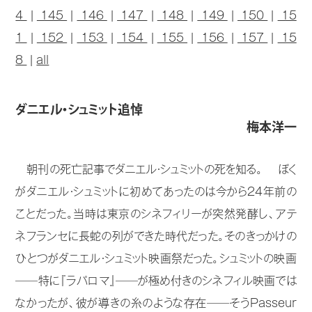
4
|
145
|
146
|
147
|
148
|
149
|
150
|
15
1
|
152
|
153
|
154
|
155
|
156
|
157
|
15
8
|
all
ダニエル・シュミット追悼
梅本洋一
朝刊の死亡記事でダニエル・シュミットの死を知る。 ぼく
がダニエル・シュミットに初めてあったのは今から24年前の
ことだった。当時は東京のシネフィリーが突然発酵し、アテ
ネフランセに長蛇の列ができた時代だった。そのきっかけの
ひとつがダニエル・シュミット映画祭だった。シュミットの映画
──特に『ラパロマ』──が極め付きのシネフィル映画では
なかったが、彼が導きの糸のような存在──そうPasseur