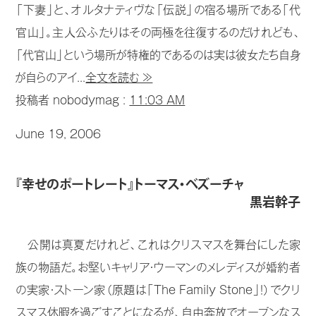
「下妻」と、オルタナティヴな「伝説」の宿る場所である「代
官山」。主人公ふたりはその両極を往復するのだけれども、
「代官山」という場所が特権的であるのは実は彼女たち自身
が自らのアイ...
全文を読む ≫
投稿者 nobodymag :
11:03 AM
June 19, 2006
『幸せのポートレート』トーマス・ベズーチャ
黒岩幹子
公開は真夏だけれど、これはクリスマスを舞台にした家
族の物語だ。お堅いキャリア・ウーマンのメレディスが婚約者
の実家・ストーン家（原題は「The Family Stone」！）でクリ
スマス休暇を過ごすことになるが、自由奔放でオープンなス