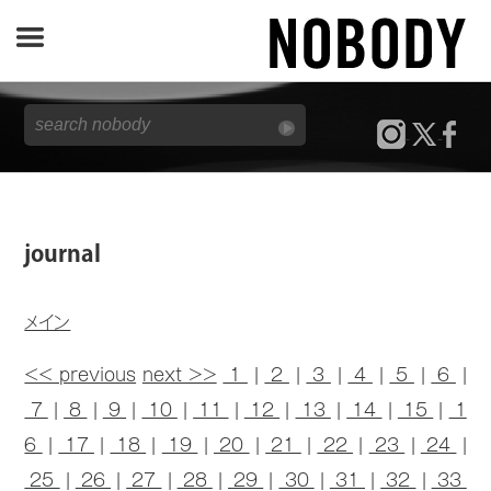
JOURNAL
SPECIAL
REPORT
journal
NOBODY STORE
メイン
<< previous
next >>
1
|
2
|
3
|
4
|
5
|
6
|
7
|
8
|
9
|
10
|
11
|
12
|
13
|
14
|
15
|
1
6
|
17
|
18
|
19
|
20
|
21
|
22
|
23
|
24
|
25
|
26
|
27
|
28
|
29
|
30
|
31
|
32
|
33