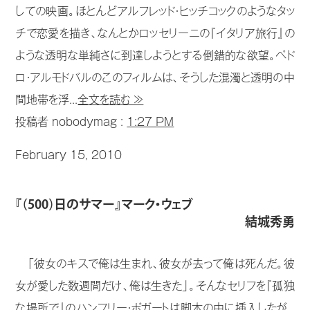
しての映画。ほとんどアルフレッド・ヒッチコックのようなタッ
チで恋愛を描き、なんとかロッセリーニの『イタリア旅行』の
ような透明な単純さに到達しようとする倒錯的な欲望。ペド
ロ・アルモドバルのこのフィルムは、そうした混濁と透明の中
間地帯を浮...
全文を読む ≫
投稿者 nobodymag :
1:27 PM
February 15, 2010
『（500）日のサマー』マーク・ウェブ
結城秀勇
「彼女のキスで俺は生まれ、彼女が去って俺は死んだ。彼
女が愛した数週間だけ、俺は生きた」。そんなセリフを『孤独
な場所で』のハンフリー・ボガートは脚本の中に挿入したが、