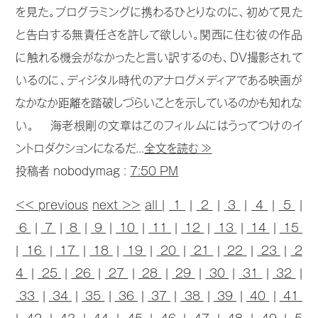
を見た。プログラミングに携わるひとりなのに、初めて見た
と告白する無責任さを許して欲しい。関西に住む彼の作品
に触れる機会がなかったと言い訳するのも、DV撮影されて
いるのに、ディジタル時代のアナログメディアである映画が
なかなか距離を踏破しづらいことを示しているのかも知れな
い。 海老根剛の文章はこのフィルムにはうってつけのイ
ントロダクションになるだ...
全文を読む ≫
投稿者 nobodymag :
7:50 PM
<< previous
next >>
all
|
1
|
2
|
3
|
4
|
5
|
6
|
7
|
8
|
9
|
10
|
11
|
12
|
13
|
14
|
15
|
16
|
17
|
18
|
19
|
20
|
21
|
22
|
23
|
2
4
|
25
|
26
|
27
|
28
|
29
|
30
|
31
|
32
|
33
|
34
|
35
|
36
|
37
|
38
|
39
|
40
|
41