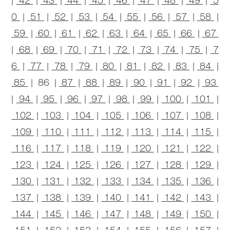
|
42
|
43
|
44
|
45
|
46
|
47
|
48
|
49
|
5
0
|
51
|
52
|
53
|
54
|
55
|
56
|
57
|
58
|
59
|
60
|
61
|
62
|
63
|
64
|
65
|
66
|
67
|
68
|
69
|
70
|
71
|
72
|
73
|
74
|
75
|
7
6
|
77
|
78
|
79
|
80
|
81
|
82
|
83
|
84
|
85
| 86 |
87
|
88
|
89
|
90
|
91
|
92
|
93
|
94
|
95
|
96
|
97
|
98
|
99
|
100
|
101
|
102
|
103
|
104
|
105
|
106
|
107
|
108
|
109
|
110
|
111
|
112
|
113
|
114
|
115
|
116
|
117
|
118
|
119
|
120
|
121
|
122
|
123
|
124
|
125
|
126
|
127
|
128
|
129
|
130
|
131
|
132
|
133
|
134
|
135
|
136
|
137
|
138
|
139
|
140
|
141
|
142
|
143
|
144
|
145
|
146
|
147
|
148
|
149
|
150
|