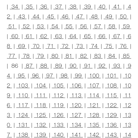
|
34
|
35
|
36
|
37
|
38
|
39
|
40
|
41
|
4
2
|
43
|
44
|
45
|
46
|
47
|
48
|
49
|
50
|
51
|
52
|
53
|
54
|
55
|
56
|
57
|
58
|
59
|
60
|
61
|
62
|
63
|
64
|
65
|
66
|
67
|
6
8
|
69
|
70
|
71
|
72
|
73
|
74
|
75
|
76
|
77
|
78
|
79
|
80
|
81
|
82
|
83
|
84
|
85
| 86 |
87
|
88
|
89
|
90
|
91
|
92
|
93
|
9
4
|
95
|
96
|
97
|
98
|
99
|
100
|
101
|
10
2
|
103
|
104
|
105
|
106
|
107
|
108
|
10
9
|
110
|
111
|
112
|
113
|
114
|
115
|
11
6
|
117
|
118
|
119
|
120
|
121
|
122
|
12
3
|
124
|
125
|
126
|
127
|
128
|
129
|
13
0
|
131
|
132
|
133
|
134
|
135
|
136
|
13
7
|
138
|
139
|
140
|
141
|
142
|
143
|
14