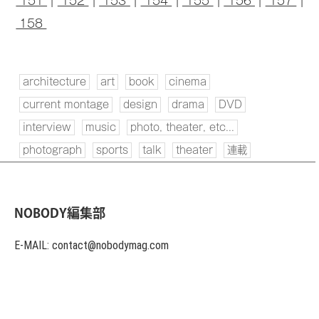
151
|
152
|
153
|
154
|
155
|
156
|
157
|
158
architecture
art
book
cinema
current montage
design
drama
DVD
interview
music
photo, theater, etc...
photograph
sports
talk
theater
連載
NOBODY編集部
E-MAIL: contact@nobodymag.com