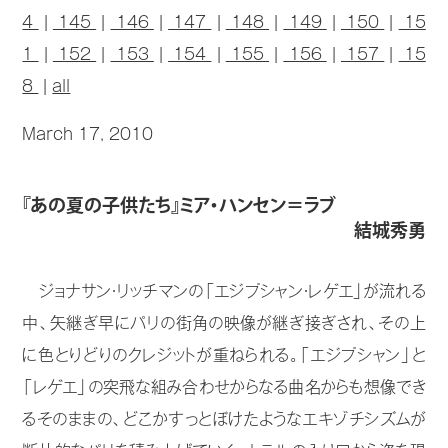
4
|
145
|
146
|
147
|
148
|
149
|
150
|
15
1
|
152
|
153
|
154
|
155
|
156
|
157
|
15
8
|
all
March 17, 2010
『あの夏の子供たち』ミア・ハンセン＝ラブ
結城秀勇
ジョナサン・リッチマンの「エジプシャン・レゲエ」が流れる
中、矢継ぎ早にパリの街角の映像が継ぎ接ぎされ、その上
に色とりどりのクレジットが重ねられる。「エジプシャン」と
「レゲエ」の突飛な組み合わせからなる曲名からも想像でき
るそのままの、どこかすっとぼけたようなエキゾチシズムが