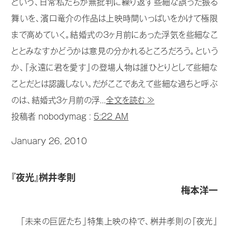
という、日常私たちが無批判に繰り返す些細な誤った振る
舞いを、濱口竜介の作品は上映時間いっぱいをかけて極限
まで高めていく。結婚式の3ヶ月前にあった浮気を些細なこ
ととみなすかどうかは意見の分かれるところだろう。という
か、『永遠に君を愛す』の登場人物は誰ひとりとして些細な
ことだとは認識しない。だがここであえて些細な過ちと呼ぶ
のは、結婚式3ヶ月前の浮...
全文を読む ≫
投稿者 nobodymag :
5:22 AM
January 26, 2010
『夜光』桝井孝則
梅本洋一
「未来の巨匠たち」特集上映の枠で、桝井孝則の『夜光』