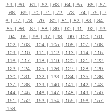
59
|
60
|
61
|
62
|
63
|
64
|
65
|
66
|
67
|
68
|
69
|
70
|
71
|
72
|
73
|
74
|
75
|
7
6
|
77
|
78
|
79
|
80
|
81
|
82
|
83
|
84
|
85
|
86
|
87
|
88
|
89
|
90
|
91
|
92
|
93
|
94
|
95
|
96
|
97
|
98
|
99
|
100
|
101
|
102
|
103
|
104
|
105
|
106
|
107
|
108
|
109
|
110
|
111
|
112
|
113
|
114
|
115
|
116
|
117
|
118
|
119
|
120
|
121
|
122
|
123
|
124
|
125
|
126
|
127
|
128
|
129
|
130
|
131
|
132
| 133 |
134
|
135
|
136
|
137
|
138
|
139
|
140
|
141
|
142
|
143
|
144
|
145
|
146
|
147
|
148
|
149
|
150
|
151
|
152
|
153
|
154
|
155
|
156
|
157
|
158