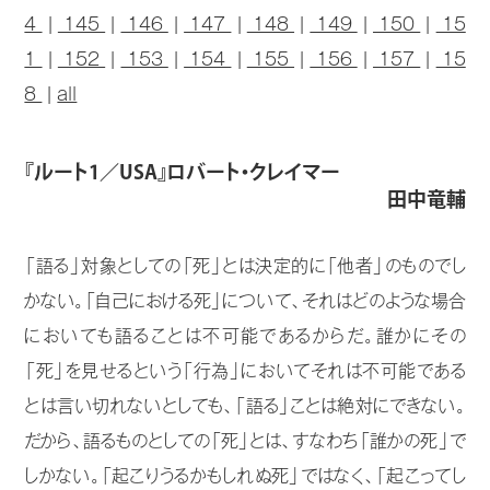
4
|
145
|
146
|
147
|
148
|
149
|
150
|
15
1
|
152
|
153
|
154
|
155
|
156
|
157
|
15
8
|
all
『ルート1／USA』ロバート・クレイマー
田中竜輔
「語る」対象としての「死」とは決定的に「他者」のものでし
かない。「自己における死」について、それはどのような場合
においても語ることは不可能であるからだ。誰かにその
「死」を見せるという「行為」においてそれは不可能である
とは言い切れないとしても、「語る」ことは絶対にできない。
だから、語るものとしての「死」とは、すなわち「誰かの死」で
しかない。「起こりうるかもしれぬ死」ではなく、「起こってし