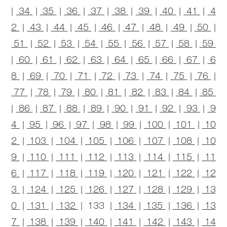
|
34
|
35
|
36
|
37
|
38
|
39
|
40
|
41
|
4
2
|
43
|
44
|
45
|
46
|
47
|
48
|
49
|
50
|
51
|
52
|
53
|
54
|
55
|
56
|
57
|
58
|
59
|
60
|
61
|
62
|
63
|
64
|
65
|
66
|
67
|
6
8
|
69
|
70
|
71
|
72
|
73
|
74
|
75
|
76
|
77
|
78
|
79
|
80
|
81
|
82
|
83
|
84
|
85
|
86
|
87
|
88
|
89
|
90
|
91
|
92
|
93
|
9
4
|
95
|
96
|
97
|
98
|
99
|
100
|
101
|
10
2
|
103
|
104
|
105
|
106
|
107
|
108
|
10
9
|
110
|
111
|
112
|
113
|
114
|
115
|
11
6
|
117
|
118
|
119
|
120
|
121
|
122
|
12
3
|
124
|
125
|
126
|
127
|
128
|
129
|
13
0
|
131
|
132
| 133 |
134
|
135
|
136
|
13
7
|
138
|
139
|
140
|
141
|
142
|
143
|
14