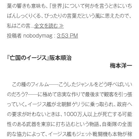
葉の響きも意味も、『世界』について何かを言うときにいち
ばんしっくりくる、ぴったりの言葉だという風に思えたので、
私はこの言...
全文を読む ≫
投稿者 nobodymag :
3:53 PM
『亡国のイージス』阪本順治
梅本洋一
この種のフィルム──こうしたジャンルをどう呼べばいい
のだろう？──に極めて忠実な作りで最後まで観客を引っ張
っていく。イージス艦が北朝鮮ゲリラに乗っ取られ、政府へ
の要求が叶わないときは、1000万人以上が死亡する可能
性のある武器を東京に打ち込むという物語。自衛隊の全面
的な協力によって、イージス艦もジェット戦闘機も本物が稼