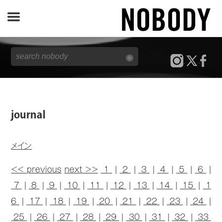
JOURNAL
SPECIAL
REPORT
journal
NOBODY STORE
メイン
<< previous
next >>
1
|
2
|
3
|
4
|
5
|
6
|
7
|
8
|
9
|
10
|
11
|
12
|
13
|
14
|
15
|
1
6
|
17
|
18
|
19
|
20
|
21
|
22
|
23
|
24
|
25
|
26
|
27
|
28
|
29
|
30
|
31
|
32
|
33