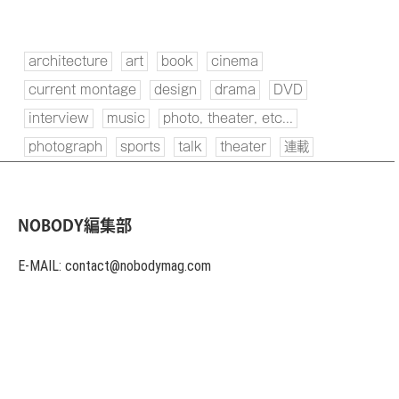
architecture
art
book
cinema
current montage
design
drama
DVD
interview
music
photo, theater, etc...
photograph
sports
talk
theater
連載
NOBODY編集部
E-MAIL: contact@nobodymag.com