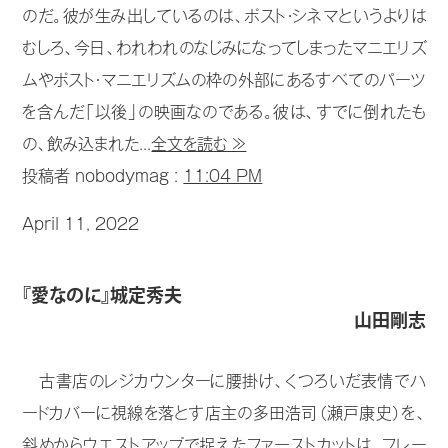
のだ。彼が生み出しているのは、ポスト・シネマというよりは
むしろ、今日、われわれのなじみになってしまったマニエリズ
ムやポスト・マニエリズムの枠の外部にあるすべてのパーツ
を含んだ「以後」の映画なのである。彼は、すでに倒れたも
の、飲み込まれた...
全文を読む ≫
投稿者 nobodymag :
11:04 PM
April 11, 2022
『愛なのに』城定秀夫
山田剛志
古書店のレジカウンターに腰掛け、くつろいだ表情でハ
ードカバーに視線を落とす店主の多田浩司（瀬戸康史）を、
斜めからウエストアップで捉えたファーストカットは、フレー