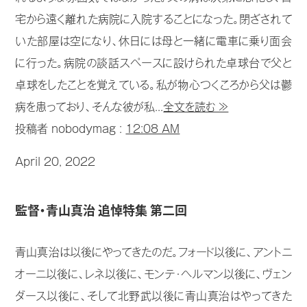
宅から遠く離れた病院に入院することになった。閉ざされて
いた部屋は空になり、休日には母と一緒に電車に乗り面会
に行った。病院の談話スペースに設けられた卓球台で父と
卓球をしたことを覚えている。私が物心つくころから父は鬱
病を患っており、そんな彼が私...
全文を読む ≫
投稿者 nobodymag :
12:08 AM
April 20, 2022
監督・青山真治 追悼特集 第二回
青山真治は以後にやってきたのだ。フォード以後に、アントニ
オーニ以後に、レネ以後に、モンテ･ヘルマン以後に、ヴェン
ダース以後に、そして北野武以後に青山真治はやってきた