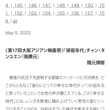
4
|
145
|
146
|
147
|
148
|
149
|
150
|
15
1
|
152
|
153
|
154
|
155
|
156
|
157
|
15
8
|
all
May 5, 2022
《第17回大阪アジアン映画祭》『徘徊年代』チャン・タ
ンユエン（張騰元）
隈元博樹
戦後の状況下を説明する冒頭のフッテージに引き続き、ど
こからともなく「彼らにとっての幸せな時代が いつか訪れる
と思っていた」という女性の声が聴こえてくる。この「幸せな
時代」とは、レンガを無骨に積み上げていく男性の姿とシン
クロすることからも、当初はそうした時代を希求する彼につ