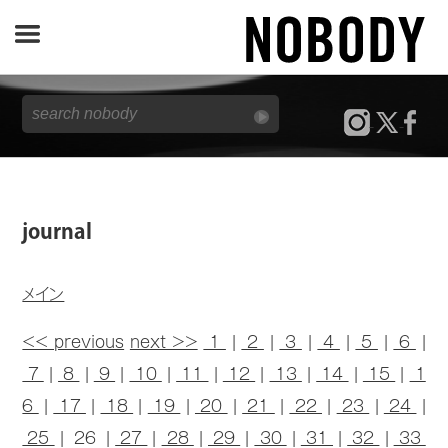
JOURNAL
SPECIAL
REPORT
journal
NOBODY STORE
メイン
<< previous
next >>
1
|
2
|
3
|
4
|
5
|
6
|
7
|
8
|
9
|
10
|
11
|
12
|
13
|
14
|
15
|
1
6
|
17
|
18
|
19
|
20
|
21
|
22
|
23
|
24
|
25
| 26 |
27
|
28
|
29
|
30
|
31
|
32
|
33