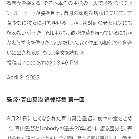
る老女を捉える。そこへ本作の主役の一人であるドン（チャ
ン・ルーイー）が姿を見せ、自身の深刻な病状について、言
葉少なに彼女に打ち明ける。しかし初対面の老女は気にも
留めない様子だ。それよりも、彼が煙草を持っているにもか
かわらず火を借りたことが訝しい。よく作風の相似で引き合
いに出されるが、もし...
全文を読む ≫
投稿者 nobodymag :
3:48 PM
April 3, 2022
監督・青山真治 追悼特集 第一回
3月21日に亡くなられた青山真治監督に哀悼の意をこめ
て、青山監督とNobodyの過去２０年近くに渡る歴史を、寄
せられた追悼文とともに全4回に渡って振り返ります。 教え