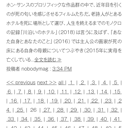
ホン・サンスのプロリフィックな作品群の中で、近年目を引く
のが死の匂いを感じさせるフィルムたちだ。老詩人がとある
ホテルを死に場所として選び、人生を終えるまでのモノクロ
の記録『川沿いのホテル』（2018）は言うに及ばず、『あな
た自身とあなたのこと』（2016）では主人公の画家が死の
床にある自身の母親についてつぶやき（2015年に実母を
亡くしている...
全文を読む ≫
投稿者 nobodymag :
3:34 PM
<< previous
next >>
all
|
1
|
2
|
3
|
4
|
5
|
6
|
7
|
8
|
9
|
10
|
11
|
12
|
13
|
14
|
15
|
16
|
17
|
18
|
19
|
20
|
21
|
22
|
23
|
2
4
|
25
| 26 |
27
|
28
|
29
|
30
|
31
|
32
|
33
|
34
|
35
|
36
|
37
|
38
|
39
|
40
|
41