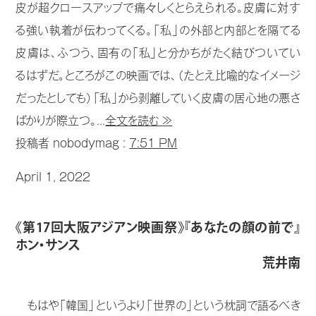
皮が超クロースアップで痛々しくとらえられる。皮膚に対す
る強い執着が伝わってくる。「私」の外部と内部とを隔てる
皮膚は、ふつう、固有の「私」と分かちがたく結びついてい
るはずだ。ところがこの映画では、（たとえ比喩的なイメージ
だったとしても）「私」から剥離していく皮膚の居心地の悪さ
ばかりが際立つ。...
全文を読む ≫
投稿者 nobodymag :
7:51 PM
April 1, 2022
《第17回大阪アジアン映画祭》『あなたの顔の前で』
ホン・サンス
荒井南
もはや「韓国」というより「世界の」という枕詞で語るべき