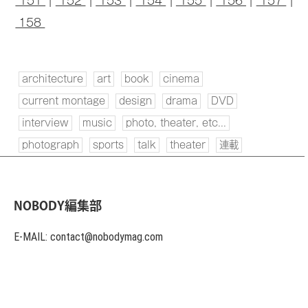
151
|
152
|
153
|
154
|
155
|
156
|
157
|
158
architecture
art
book
cinema
current montage
design
drama
DVD
interview
music
photo, theater, etc...
photograph
sports
talk
theater
連載
NOBODY編集部
E-MAIL: contact@nobodymag.com