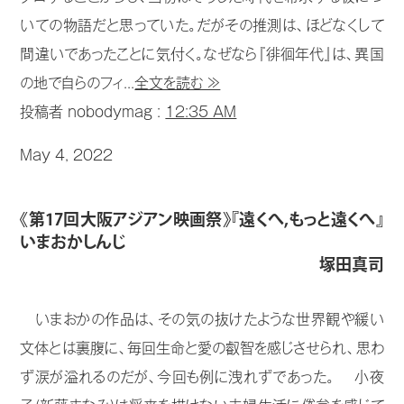
いての物語だと思っていた。だがその推測は、ほどなくして
間違いであったことに気付く。なぜなら『徘徊年代』は、異国
の地で自らのフィ...
全文を読む ≫
投稿者 nobodymag :
12:35 AM
May 4, 2022
《第17回大阪アジアン映画祭》『遠くへ,もっと遠くへ』
いまおかしんじ
塚田真司
いまおかの作品は、その気の抜けたような世界観や緩い
文体とは裏腹に、毎回生命と愛の叡智を感じさせられ、思わ
ず涙が溢れるのだが、今回も例に洩れずであった。 小夜