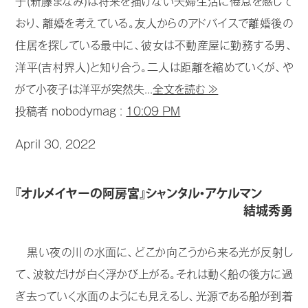
子(新藤まなみ)は将来を描けない夫婦生活に倦怠を感じて
おり、離婚を考えている。友人からのアドバイスで離婚後の
住居を探している最中に、彼女は不動産屋に勤務する男、
洋平(吉村界人)と知り合う。二人は距離を縮めていくが、や
がて小夜子は洋平が突然失...
全文を読む ≫
投稿者 nobodymag :
10:09 PM
April 30, 2022
『オルメイヤーの阿房宮』シャンタル・アケルマン
結城秀勇
黒い夜の川の水面に、どこか向こうから来る光が反射し
て、波紋だけが白く浮かび上がる。それは動く船の後方に過
ぎ去っていく水面のようにも見えるし、光源である船が到着