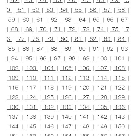
|
42
|
43
|
44
|
45
|
46
|
47
|
48
|
49
|
5
0
|
51
|
52
|
53
|
54
|
55
|
56
|
57
|
58
|
59
|
60
|
61
|
62
|
63
|
64
|
65
|
66
|
67
|
68
|
69
|
70
|
71
|
72
|
73
|
74
|
75
|
7
6
|
77
|
78
|
79
|
80
|
81
|
82
|
83
|
84
|
85
|
86
|
87
|
88
|
89
|
90
|
91
|
92
|
93
|
94
|
95
|
96
|
97
|
98
|
99
|
100
|
101
|
102
|
103
|
104
|
105
|
106
|
107
|
108
|
109
|
110
|
111
|
112
|
113
|
114
|
115
|
116
|
117
|
118
|
119
|
120
|
121
|
122
|
123
|
124
|
125
|
126
|
127
|
128
|
129
|
130
|
131
|
132
|
133
|
134
|
135
|
136
|
137
|
138
|
139
|
140
|
141
|
142
|
143
|
144
|
145
|
146
|
147
|
148
|
149
|
150
|