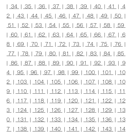
|
34
|
35
|
36
|
37
|
38
|
39
|
40
|
41
|
4
2
|
43
|
44
|
45
|
46
|
47
|
48
|
49
|
50
|
51
|
52
|
53
|
54
|
55
|
56
|
57
|
58
|
59
|
60
|
61
|
62
|
63
|
64
|
65
|
66
|
67
|
6
8
|
69
|
70
|
71
|
72
|
73
|
74
|
75
|
76
|
77
|
78
|
79
|
80
|
81
|
82
|
83
|
84
|
85
|
86
|
87
|
88
|
89
|
90
|
91
|
92
|
93
|
9
4
|
95
|
96
|
97
|
98
|
99
|
100
|
101
|
10
2
|
103
|
104
|
105
|
106
|
107
|
108
|
10
9
|
110
|
111
|
112
|
113
|
114
|
115
|
11
6
|
117
|
118
|
119
|
120
|
121
|
122
|
12
3
|
124
|
125
|
126
|
127
|
128
|
129
|
13
0
|
131
|
132
|
133
|
134
|
135
|
136
|
13
7
|
138
|
139
|
140
|
141
|
142
|
143
|
14