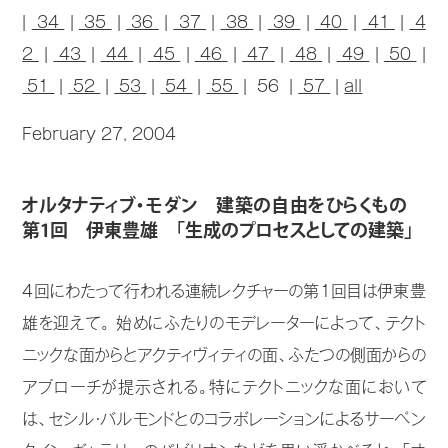
|
34
|
35
|
36
|
37
|
38
|
39
|
40
|
41
|
4
2
|
43
|
44
|
45
|
46
|
47
|
48
|
49
|
50
|
51
|
52
|
53
|
54
|
55
| 56 |
57
|
all
February 27, 2004
オルタナティブ・モダン 建築の自由をひらくもの
第1回 伊東豊雄 「生成のプロセスとしての建築」
4回にわたって行われる連続レクチャーの第1回目は伊東豊
雄を迎えて。 始めにふたりのモデレーターによって、テクト
ニックな面からとアクティヴィティの面、ふたつの側面からの
アプローチが提示される。特にテクトニックな面において
は、セシル・バルモンドとのコラボレーションによるサーペン