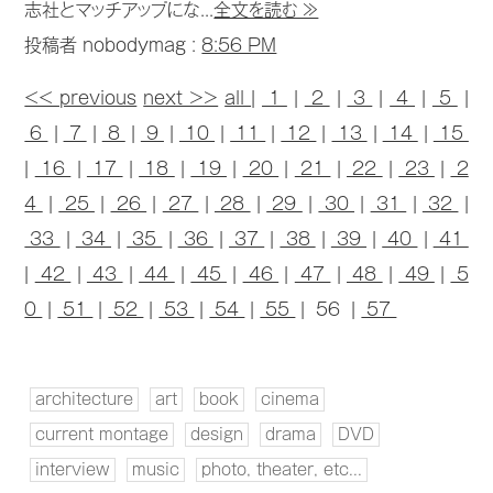
志社とマッチアップにな...
全文を読む ≫
投稿者 nobodymag :
8:56 PM
<< previous
next >>
all
|
1
|
2
|
3
|
4
|
5
|
6
|
7
|
8
|
9
|
10
|
11
|
12
|
13
|
14
|
15
|
16
|
17
|
18
|
19
|
20
|
21
|
22
|
23
|
2
4
|
25
|
26
|
27
|
28
|
29
|
30
|
31
|
32
|
33
|
34
|
35
|
36
|
37
|
38
|
39
|
40
|
41
|
42
|
43
|
44
|
45
|
46
|
47
|
48
|
49
|
5
0
|
51
|
52
|
53
|
54
|
55
| 56 |
57
architecture
art
book
cinema
current montage
design
drama
DVD
interview
music
photo, theater, etc...