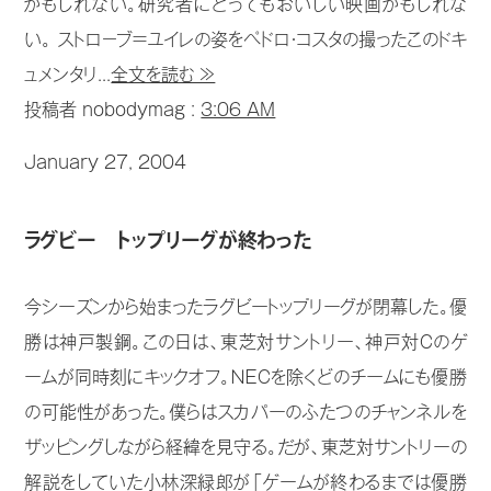
かもしれない。研究者にとってもおいしい映画かもしれな
い。 ストロ－ブ=ユイレの姿をペドロ・コスタの撮ったこのドキ
ュメンタリ...
全文を読む ≫
投稿者 nobodymag :
3:06 AM
January 27, 2004
ラグビー トップリーグが終わった
今シーズンから始まったラグビートップリーグが閉幕した。優
勝は神戸製鋼。この日は、東芝対サントリー、神戸対Ｃのゲ
ームが同時刻にキックオフ。ＮＥＣを除くどのチームにも優勝
の可能性があった。僕らはスカパーのふたつのチャンネルを
ザッピングしながら経緯を見守る。だが、東芝対サントリーの
解説をしていた小林深緑郎が「ゲームが終わるまでは優勝