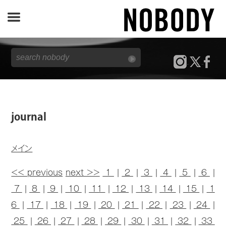
JOURNAL
SPECIAL
REPORT
journal
NOBODY STORE
メイン
<< previous
next >>
1
|
2
|
3
|
4
|
5
|
6
|
7
|
8
|
9
|
10
|
11
|
12
|
13
|
14
|
15
|
1
6
|
17
|
18
|
19
|
20
|
21
|
22
|
23
|
24
|
25
|
26
|
27
|
28
|
29
|
30
|
31
|
32
|
33