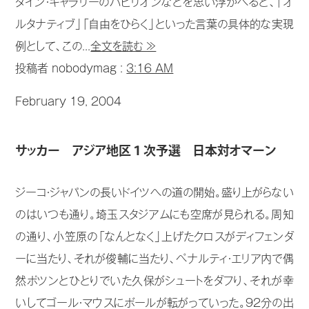
タイン・ギャラリーのパビリオンなどを思い浮かべると、「オ
ルタナティブ」「自由をひらく」といった言葉の具体的な実現
例として、この...
全文を読む ≫
投稿者 nobodymag :
3:16 AM
February 19, 2004
サッカー アジア地区１次予選 日本対オマーン
ジーコ・ジャパンの長いドイツへの道の開始。盛り上がらない
のはいつも通り。埼玉スタジアムにも空席が見られる。周知
の通り、小笠原の「なんとなく」上げたクロスがディフェンダ
ーに当たり、それが俊輔に当たり、ペナルティ・エリア内で偶
然ポツンとひとりでいた久保がシュートをダフり、それが幸
いしてゴール・マウスにボールが転がっていった。92分の出