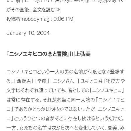
た。 前半に一時31-7と決定的に差が開いた時期があった
がその直後...
全文を読む ≫
投稿者 nobodymag :
9:06 PM
January 10, 2004
『ニシノユキヒコの恋と冒険』川上弘美
ニシノユキヒコという一人の男の名前が何度となく登場す
る。「西野君」「幸彦」「ニシノさん」「ユキヒコ君」呼び方や
文字はそれぞれ違っていても、音としての「ニシノユキヒコ」
は常に存在する。それが本当に同一人物の「ニシノユキヒ
コ」であるかどうかは明らかではない。ただ「ニシノユキヒ
コ」というひとつの音がそこに存在し続けるというだけだ。
一方、女たちの名前は次から次へと変化していく。夏美、み