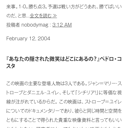
来事。1-0。勝ち点３。予選は戦い方がどうあれ、勝てばいい
のだ、と思...
全文を読む ≫
投稿者 nobodymag :
3:12 AM
February 12, 2004
『あなたの隠された微笑はどこにあるの？』ペドロ・コ
スタ
この映画の主要な登場人物は3人である。ジャン=マリー・ス
トローブとダニエル・ユイレ、そして『シチリア！』に等価な視
線が注がれているからだ。 この映画は、ストローブ=ユイレ
についてのドキュメンタリーであり、彼らと同じ時間と空間を
ともにすることで得られた貴重な映像資料と言ってもいい