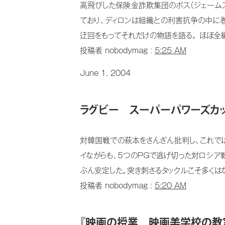
高飛びした保険金詐欺集団のボス（ジェームズ
ており、ディロンは組織との利害抗争の中に巻
迂回をもってそれだけの物語を語る。 ほぼ全編
投稿者 nobodymag :
5:25 AM
June 1, 2004
ラグビー スーパーパワーズカッ
対韓国戦での萩本をさんざん批判し、これでは
イながらも、５つのＰＧで逃げ切った対ロシア
ぶん安定した。突き刺さるタックルこそ多くはな
投稿者 nobodymag :
5:20 AM
『映画の授業 映画美学校の教