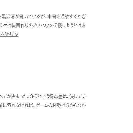
を黒沢清が書いているが、本書を通読するかぎ
我々は映画作りのノウハウを伝授しようとは考
を読む ≫
べてが決まった。3-0という得点差は、決してチ
の前に零れなければ、ゲームの趨勢は分からなか