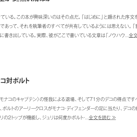
けている。この本が興味深いのはその点だ。「はじめに」と題された序文
えであって、それを執筆者のすべてが共有しているようには思えない。「
に書き出している。実際、彼がここで書いている文章は「ノウハウ...
全文
ナコ対ポルト
（モナコのキャプテン）の怪我による退場、そして71分のデコの得点です
、ポルトのアーリークロスがモナコ・ディフェンダーの足に当たり、デコ
リの２トップが機能し、ジュリは何度かポルト・...
全文を読む ≫