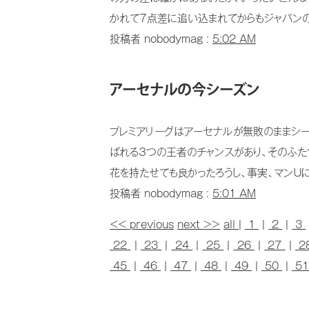
かれて７点差に追い込まれてからもジャパンの選
投稿者 nobodymag :
5:02 AM
アーセナルの今シーズン
プレミアリーグはアーセナルが無敗のままシー
ばれる３つの王者のチャンスがあり、そのふた
花を持たせても良かったろうし、事実、マンＵに
投稿者 nobodymag :
5:01 AM
<< previous
next >>
all
|
1
|
2
|
3
22
|
23
|
24
|
25
|
26
|
27
|
2
45
|
46
|
47
|
48
|
49
|
50
|
5