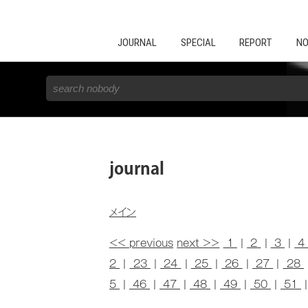
JOURNAL
SPECIAL
REPORT
NO
journal
メイン
<< previous
next >>
1
|
2
|
3
|
2
|
23
|
24
|
25
|
26
|
27
|
28
5
|
46
|
47
|
48
|
49
|
50
|
51