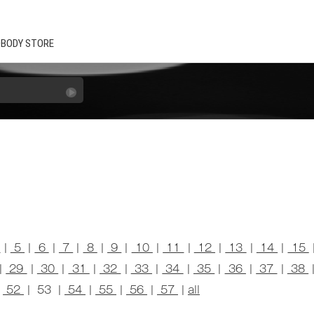
BODY STORE
4
|
5
|
6
|
7
|
8
|
9
|
10
|
11
|
12
|
13
|
14
|
15
|
29
|
30
|
31
|
32
|
33
|
34
|
35
|
36
|
37
|
38
|
52
| 53 |
54
|
55
|
56
|
57
|
all