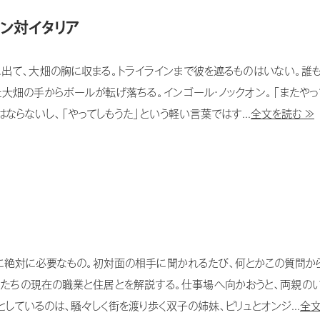
ン対イタリア
に出て、大畑の胸に収まる。トライラインまで彼を遮るものはいない。誰もが
大畑の手からボールが転げ落ちる。インゴール・ノックオン。「またや
ならないし、「やってしもうた」という軽い言葉ではす...
全文を読む ≫
に絶対に必要なもの。初対面の相手に聞かれるたび、何とかこの質問から
分たちの現在の職業と住居とを解説する。仕事場へ向かおうと、両親のい
しているのは、騒々しく街を渡り歩く双子の姉妹、ピリュとオンジ...
全文