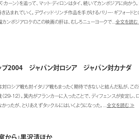
・カーン）を追って、マット・ディロンはタイ、続いてカンボジアに向か
き込まれていく。デヴィッド・リンチ作品を手がけるバリー・ギフォード
カンボジアロケのこの映画の肝は、むしろニューヨークで...
全文を読む
プ2004 ジャパン対ロシア ジャパン対カナダ
対ロシア戦も対イタリア戦もまったく期待できないと結んだ私が、この
戦（29-12）。箕内がフランカーに入ったことで、ディフェンスが安定し
かったが、とりあえずタックルにはいくようになった。...
全文を読む ≫
室から』黒沢清ほか