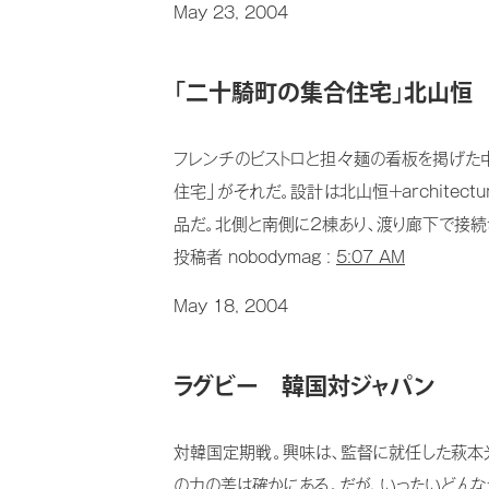
May 23, 2004
「二十騎町の集合住宅」北山恒
フレンチのビストロと担々麺の看板を掲げた
住宅」がそれだ。設計は北山恒＋architec
品だ。北側と南側に２棟あり、渡り廊下で接続さ
投稿者 nobodymag :
5:07 AM
May 18, 2004
ラグビー 韓国対ジャパン
対韓国定期戦。興味は、監督に就任した萩本光
の力の差は確かにある。だが、いったいどんな