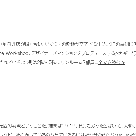
中華料理店が隣り合い、いくつもの路地が交差する牛込北町の裏側に
ture Workshop。デザイナーズマンションをプロデュースするタカギ
れている。北側は２階〜５階にワンルーム２部屋...
全文を読む ≫
威の初戦ということだ。結果は19-19。負けなかったとはいえ、大き
ラグビーを指向しているのか見ている者には誰も分からなかった。ただ