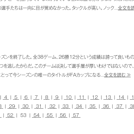
手たちは一向に目が覚めなかった。タックルが高い。ノック...
全文を読
ズンを終了した。全38ゲーム、26勝12分という成績は誇って良いもの
つを逃したからだ。このチームは決して選手層が厚いわけではないので、
とって今シーズンの唯一のタイトルがFAカップになる...
全文を読む ≫
|
4
|
5
|
6
|
7
|
8
|
9
|
10
|
11
|
12
|
13
|
14
|
8
|
29
|
30
|
31
|
32
|
33
|
34
|
35
|
36
|
37
|
3
1
|
52
| 53 |
54
|
55
|
56
|
57