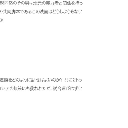
う。親同然のその男は地元の実力者と関係を持っ
との共同脚本であるこの映画はどうしようもない
 ≫
連勝をどのように記せばよいのか？ 共に２トラ
、ロシアの無策にも救われたが、試合運びはずい