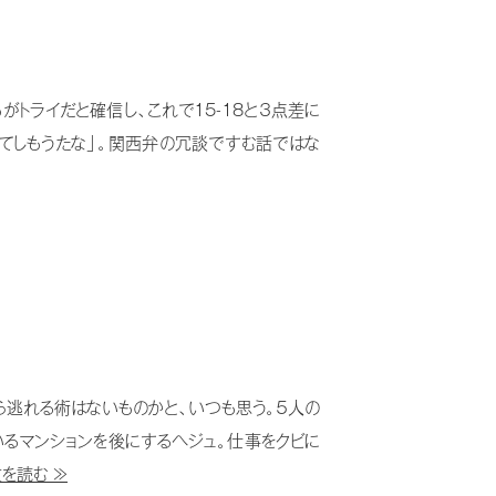
トライだと確信し、これで15-18と３点差に
ってしもうたな」。関西弁の冗談ですむ話ではな
逃れる術はないものかと、いつも思う。５人の
るマンションを後にするヘジュ。仕事をクビに
を読む ≫