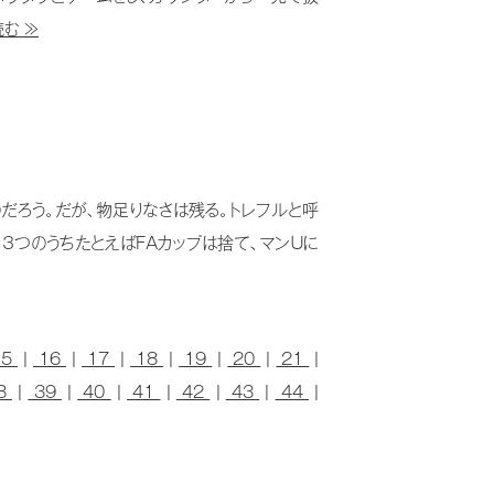
む ≫
だろう。だが、物足りなさは残る。トレフルと呼
３つのうちたとえばFAカップは捨て、マンＵに
15
|
16
|
17
|
18
|
19
|
20
|
21
|
8
|
39
|
40
|
41
|
42
|
43
|
44
|