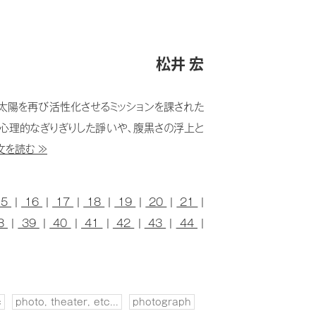
松井 宏
た太陽を再び活性化させるミッションを課された
心理的なぎりぎりした諍いや、腹黒さの浮上と
文を読む ≫
15
|
16
|
17
|
18
|
19
|
20
|
21
|
8
|
39
|
40
|
41
|
42
|
43
|
44
|
c
photo, theater, etc...
photograph