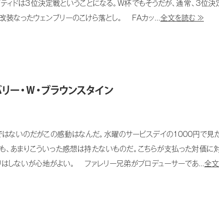
イティドは３位決定戦ということになる。Ｗ杯でもそうだが、通常、３位決
改装なったウェンブリーのこけら落とし。 FAカッ...
全文を読む ≫
リー・Ｗ・ブラウンスタイン
はないのだがこの感動はなんだ。水曜のサービスデイの1000円で見た
も、あまりこういった感想は持たないものだ。こちらが支払った対価に対
はしないが心地がよい。 ファレリー兄弟がプロデューサーであ...
全文