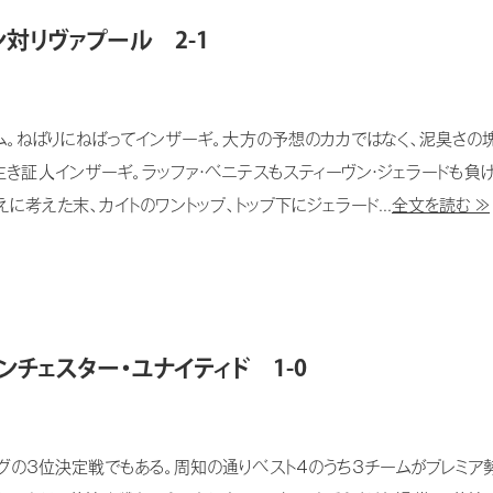
対リヴァプール 2-1
。ねばりにねばってインザーギ。大方の予想のカカではなく、泥臭さの
き証人インザーギ。ラッファ・ベニテスもスティーヴン・ジェラードも負
考えた末、カイトのワントップ、トップ下にジェラード...
全文を読む ≫
チェスター・ユナイティド 1-0
の３位決定戦でもある。周知の通りベスト４のうち３チームがプレミア