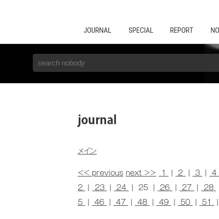
JOURNAL
SPECIAL
REPORT
NO
journal
メイン
<< previous
next >>
1
|
2
|
3
|
2
|
23
|
24
| 25 |
26
|
27
|
28
5
|
46
|
47
|
48
|
49
|
50
|
51