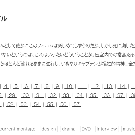
イル
ムとして確かにこのフィルムは楽しめてしまうのだが、しかし死に瀕し
いないというのは、これはいったいどういうことか。密室内での常套たる
らほとんど流れるままに進行し、いきなりキャプテンが犠牲的精神...
全
|
4
|
5
|
6
|
7
|
8
|
9
|
10
|
11
|
12
|
13
|
14
|
8
|
29
|
30
|
31
|
32
|
33
|
34
|
35
|
36
|
37
|
3
1
|
52
|
53
|
54
|
55
|
56
|
57
current montage
design
drama
DVD
interview
musi