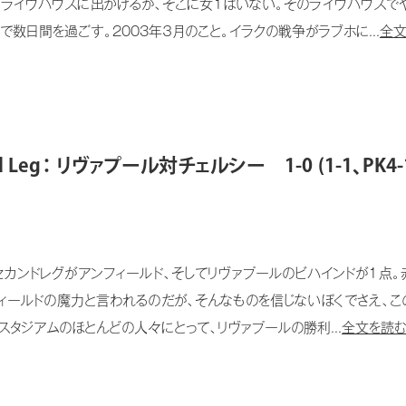
ライヴハウスに出かけるが、そこに女１はいない。そのライヴハウスで
数日間を過ごす。2003年３月のこと。イラクの戦争がラブホに...
全文
eg： リヴァプール対チェルシー 1-0 (1-1、PK
セカンドレグがアンフィールド、そしてリヴァプールのビハインドが１点
ィールドの魔力と言われるのだが、そんなものを信じないぼくでさえ、
タジアムのほとんどの人々にとって、リヴァプールの勝利...
全文を読む