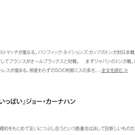
マッチが重なる。パシフィック・ネイションズ・カップのトンガ対日本
そしてフランスがオールブラックスと対戦。 まずジャパンのトンガ戦。結
レスが溜まる。相変わらずのＳＯの判断ミスの多さ。...
全文を読む ≫
いっぱい』ジョー・カーナハン
的をもとめて互いにつぶし合うという筋書きは決して目新しいものだ