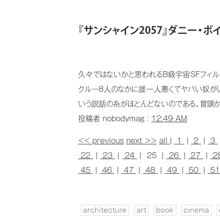
『サンシャイン2057』ダニー・ボ
久々ではないかと思われるB級宇宙SFフィル
クルー8人のなかに誰一人悪くてヤバい奴が
いう説話の糸がほとんどないのである。冒頭か
投稿者 nobodymag :
12:49 AM
<< previous
next >>
all
|
1
|
2
|
3
22
|
23
|
24
| 25 |
26
|
27
|
2
45
|
46
|
47
|
48
|
49
|
50
|
5
architecture
art
book
cinema