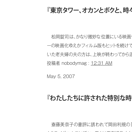
『東京タワー、オカンとボクと、時
松岡錠司は、かなり微妙な位置にいる映画作
ーの映画化ゆえかフィルム版もヒットを続け
いた老夫婦の夫の方は、上映が終わってから涙に
投稿者 nobodymag :
12:31 AM
May 5, 2007
『わたしたちに許された特別な
斎藤美奈子の書評に誘われて岡田利規の『わ