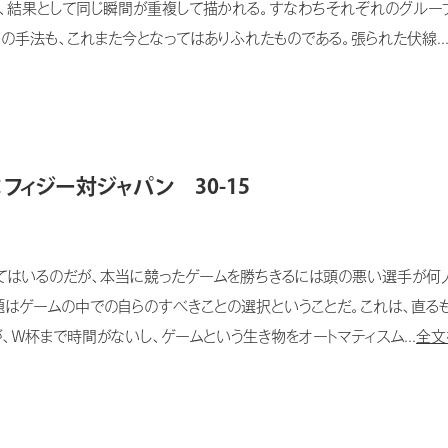
き、結果として同じ瞬間が重複して描かれる。すなわちそれぞれのグルー
の手法も、これまた今となってはありふれたものである。張られた伏線..
フィジー対ジャパン 30-15
はいるのだが、本当に競ったゲームを勝ちきるには頭の悪い選手が何人
はゲームの中での自らのすべきことの選択ということだ。これは、直る
Ｗ杯まで時間がないし、ゲームという生き物をオートマティスム...
全文