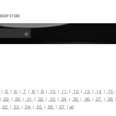
BODY STORE
4
|
5
|
6
|
7
|
8
|
9
|
10
|
11
|
12
|
13
|
14
|
15
|
29
|
30
|
31
|
32
|
33
|
34
|
35
|
36
|
37
|
38
|
52
|
53
|
54
|
55
|
56
|
57
|
all